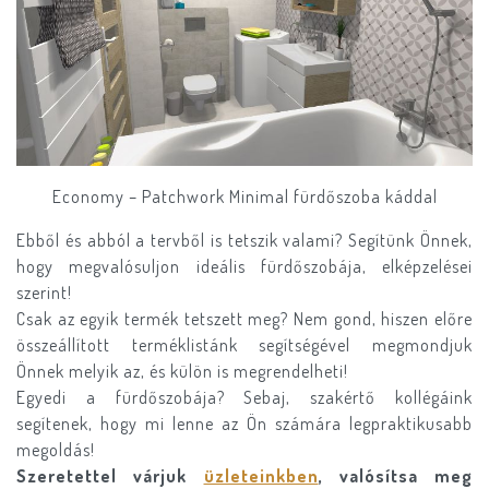
Economy – Patchwork Minimal fürdőszoba káddal
Ebből és abból a tervből is tetszik valami? Segítünk Önnek,
hogy megvalósuljon ideális fürdőszobája, elképzelései
szerint!
Csak az egyik termék tetszett meg? Nem gond, hiszen előre
összeállított terméklistánk segítségével megmondjuk
Önnek melyik az, és külön is megrendelheti!
Egyedi a fürdőszobája? Sebaj, szakértő kollégáink
segítenek, hogy mi lenne az Ön számára legpraktikusabb
megoldás!
Szeretettel várjuk
üzleteinkben
, valósítsa meg