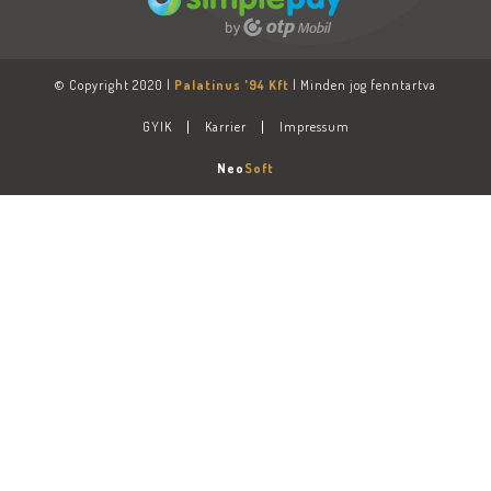
© Copyright 2020 |
Palatinus '94 Kft
| Minden jog fenntartva
GYIK
Karrier
Impressum
Neo
Soft