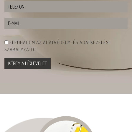
ELFOGADOM AZ ADATVÉDELMI ÉS ADATKEZELÉSI
SZABÁLYZATOT