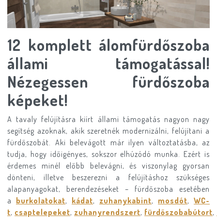
12 komplett álomfürdőszoba
állami támogatással!
Nézegessen fürdőszoba
képeket!
A tavaly felújításra kiírt állami támogatás nagyon nagy
segítség azoknak, akik szeretnék modernizálni, felújítani a
fürdőszobát. Aki belevágott már ilyen változtatásba, az
tudja, hogy időigényes, sokszor elhúzódó munka. Ezért is
érdemes minél előbb belevágni, és viszonylag gyorsan
dönteni, illetve beszerezni a felújításhoz szükséges
alapanyagokat, berendezéseket – fürdőszoba esetében
a
burkolatokat
,
kádat
,
zuhanykabint
,
mosdót
,
WC-
t
,
csaptelepeket
,
zuhanyrendszert
,
fürdőszobabútort
,