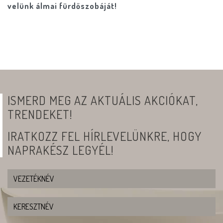
velünk álmai fürdőszobáját!
ISMERD MEG AZ AKTUÁLIS AKCIÓKAT,
TRENDEKET!
IRATKOZZ FEL HÍRLEVELÜNKRE, HOGY
NAPRAKÉSZ LEGYÉL!