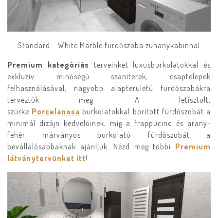
Standard – White Marble fürdőszoba zuhanykabinnal
Premium kategóriás
terveinket luxusburkolatokkal és
exkluzív minőségű szaniterek, csaptelepek
felhasználásával, nagyobb alapterületű fürdőszobákra
terveztük meg. A letisztult,
szürke
Porcelanosa
burkolatokkal borított fürdőszobát a
minimál dizájn kedvelőinek, míg a frappucino és arany-
fehér márványos burkolatú fürdőszobát a
bevállalósabbaknak ajánljuk. Nézd meg többi
Premium
látványtervünket itt
!