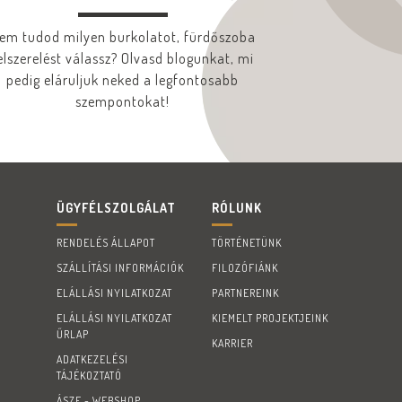
em tudod milyen burkolatot, fürdőszoba
elszerelést válassz? Olvasd blogunkat, mi
pedig eláruljuk neked a legfontosabb
szempontokat!
ÜGYFÉLSZOLGÁLAT
RÓLUNK
RENDELÉS ÁLLAPOT
TÖRTÉNETÜNK
SZÁLLÍTÁSI INFORMÁCIÓK
FILOZÓFIÁNK
ELÁLLÁSI NYILATKOZAT
PARTNEREINK
ELÁLLÁSI NYILATKOZAT
KIEMELT PROJEKTJEINK
ŰRLAP
KARRIER
ADATKEZELÉSI
TÁJÉKOZTATÓ
ÁSZF - WEBSHOP