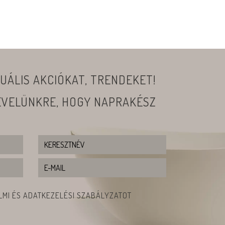
UÁLIS AKCIÓKAT, TRENDEKET!
LEVELÜNKRE, HOGY NAPRAKÉSZ
MI ÉS ADATKEZELÉSI SZABÁLYZATOT