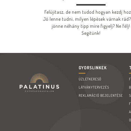
Felújítasz, de nem tudod hogyan kezdj ho
Jó lenne tudni, milyen lépések várnak rád?
jönne néhány tipp mire figyelj? Ne félj!
Segítünk!
GYORSLINKEK
ÜZLETKERESŐ
LÁTVÁNYTERVEZÉS
REKLAMÁCIÓ BEJELENTÉSE