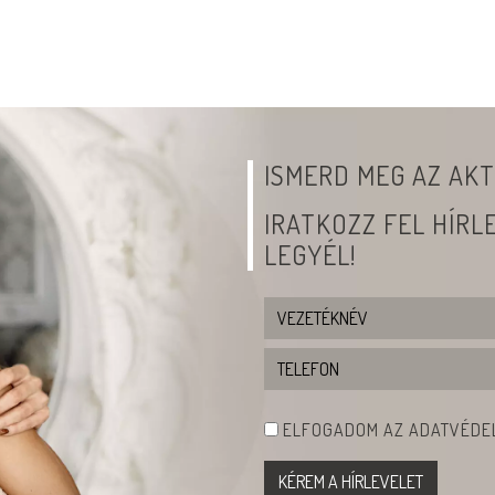
ISMERD MEG AZ AKT
IRATKOZZ FEL HÍR
LEGYÉL!
ELFOGADOM AZ ADATVÉDEL