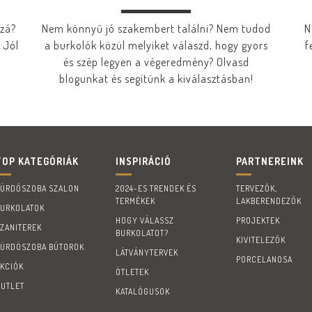
zzá?
Nem könnyű jó szakembert találni? Nem tudod
N
 Jól
a burkolók közül melyiket válaszd, hogy gyors
f
és szép legyen a végeredmény? Olvasd
blogunkat és segítünk a kiválasztásban!
TOP KATEGÓRIÁK
INSPIRÁCIÓ
PARTNEREINK
FÜRDŐSZOBA SZALON
2024-ES TRENDEK ÉS
TERVEZŐK,
TERMÉKEK
LAKBERENDEZŐK
BURKOLATOK
HOGY VÁLASSZ
PROJEKTEK
SZANITEREK
BURKOLATOT?
KIVITELEZŐK
FÜRDÖSZOBA BÚTOROK
LÁTVÁNYTERVEK
PORCELANOSA
AKCIÓK
ÖTLETEK
OUTLET
KATALÓGUSOK