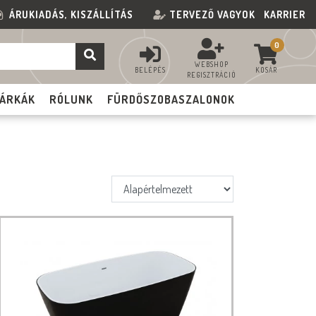
ÁRUKIADÁS, KISZÁLLÍTÁS
TERVEZŐ VAGYOK
KARRIER
0
WEBSHOP
BELÉPÉS
KOSÁR
REGISZTRÁCIÓ
ÁRKÁK
RÓLUNK
FÜRDŐSZOBASZALONOK