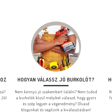
HOZ
HOGYAN VÁLASSZ JÓ BURKOLÓT?
H
zzá?
Nem könnyű jó szakembert találni? Nem tudod
N
 Jól
a burkolók közül melyiket válaszd, hogy gyors
f
és szép legyen a végeredmény? Olvasd
blogunkat és segítünk a kiválasztásban!