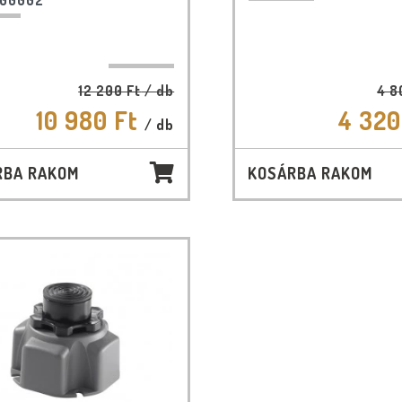
00002
12 200 Ft
/ db
4 8
10 980 Ft
4 320
/ db
RBA RAKOM
KOSÁRBA RAKOM