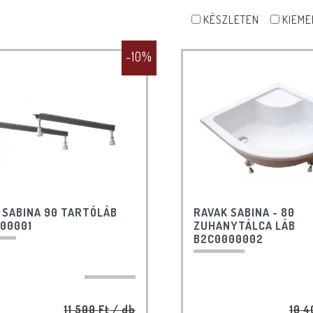
KÉSZLETEN
KIEME
-10%
 SABINA 90 TARTÓLÁB
RAVAK SABINA - 80
00001
ZUHANYTÁLCA LÁB
B2C0000002
11 500 Ft
/ db
10 4