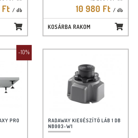
 Ft
10 980 Ft
/ db
/ db
KOSÁRBA RAKOM
-10%
AXY PRO
RADAWAY KIEGÉSZÍTŐ LÁB 1 DB
NB003-W1