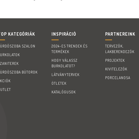
TOP KATEGÓRIÁK
INSPIRÁCIÓ
PARTNEREINK
FÜRDŐSZOBA SZALON
2024-ES TRENDEK ÉS
TERVEZŐK,
TERMÉKEK
LAKBERENDEZŐK
BURKOLATOK
HOGY VÁLASSZ
PROJEKTEK
SZANITEREK
BURKOLATOT?
KIVITELEZŐK
FÜRDÖSZOBA BÚTOROK
LÁTVÁNYTERVEK
PORCELANOSA
AKCIÓK
ÖTLETEK
OUTLET
KATALÓGUSOK