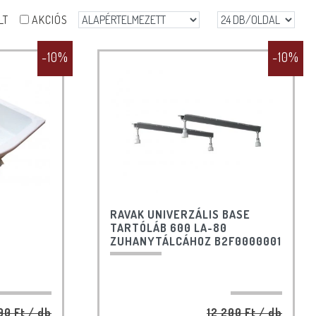
LT
AKCIÓS
-10%
-10%
RAVAK UNIVERZÁLIS BASE
TARTÓLÁB 600 LA-80
ZUHANYTÁLCÁHOZ B2F0000001
00 Ft
/ db
12 200 Ft
/ db