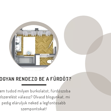
OGYAN RENDEZD BE A FÜRDŐT?
em tudod milyen burkolatot, fürdőszoba
elszerelést válassz? Olvasd blogunkat, mi
pedig eláruljuk neked a legfontosabb
szempontokat!