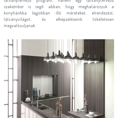
látványtervező program, hanem egy látványtervező
szakember is segít abban, hogy meghatározzuk a
konyhánkba legjobban illő méreteket, elrendezést,
látványvilágot, és elképzeléseink tökéletesen
megvalósuljanak.