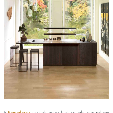
A
Gamadecor
gyár álomszép fürdőszobabútorai néhány