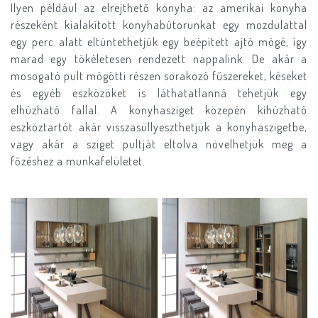
Ilyen például az elrejthető konyha: az amerikai konyha
részeként kialakított konyhabútorunkat egy mozdulattal
egy perc alatt eltüntethetjük egy beépített ajtó mögé, így
marad egy tökéletesen rendezett nappalink. De akár a
mosogató pult mögötti részen sorakozó fűszereket, késeket
és egyéb eszközöket is láthatatlanná tehetjük egy
elhúzható fallal. A konyhasziget közepén kihúzható
eszköztartót akár visszasüllyeszthetjük a konyhaszigetbe,
vagy akár a sziget pultját eltolva növelhetjük meg a
főzéshez a munkafelületet.