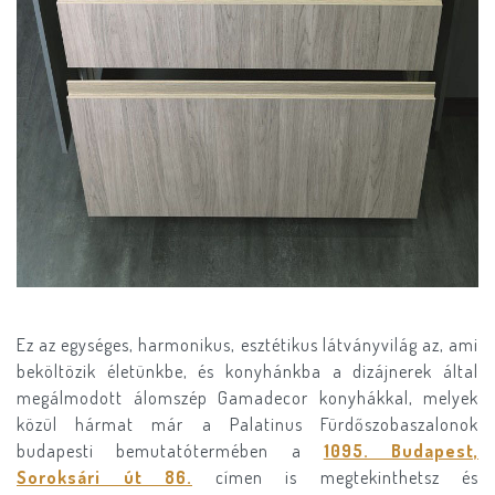
Ez az egységes, harmonikus, esztétikus látványvilág az, ami
beköltözik életünkbe, és konyhánkba a dizájnerek által
megálmodott álomszép Gamadecor konyhákkal, melyek
közül hármat már a Palatinus Fürdőszobaszalonok
budapesti bemutatótermében a
1095. Budapest,
Soroksári út 86.
címen is megtekinthetsz és