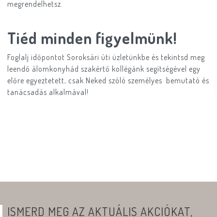
megrendelhetsz.
Tiéd minden figyelmünk!
Foglalj időpontot Soroksári úti üzletünkbe és tekintsd meg
leendő álomkonyhád szakértő kollégánk segítségével egy
előre egyeztetett, csak Neked szóló személyes bemutató és
tanácsadás alkalmával!
ISMERD MEG AZ AKTUÁLIS AKCIÓKAT,