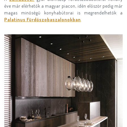
éve már elérhetők a magyar piacon, idén először pedig már
magas minőségű konyhabútorai is megrendelhetők a
Palatinus Fürdőszobaszalonokban
.