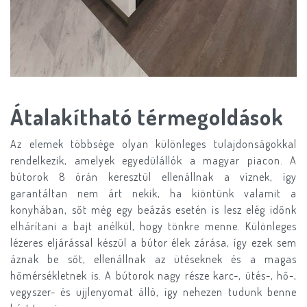
Átalakítható térmegoldások
Az elemek többsége olyan különleges tulajdonságokkal
rendelkezik, amelyek egyedülállók a magyar piacon. A
bútorok 8 órán keresztül ellenállnak a víznek, így
garantáltan nem árt nekik, ha kiöntünk valamit a
konyhában, sőt még egy beázás esetén is lesz elég időnk
elhárítani a bajt anélkül, hogy tönkre menne. Különleges
lézeres eljárással készül a bútor élek zárása, így ezek sem
áznak be sőt, ellenállnak az ütéseknek és a magas
hőmérsékletnek is. A bútorok nagy része karc-, ütés-, hő-,
vegyszer- és ujjlenyomat álló, így nehezen tudunk benne