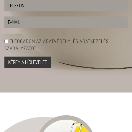
ELFOGADOM AZ ADATVÉDELMI ÉS ADATKEZELÉSI
SZABÁLYZATOT