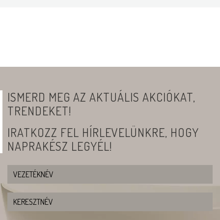
ISMERD MEG AZ AKTUÁLIS AKCIÓKAT,
TRENDEKET!
IRATKOZZ FEL HÍRLEVELÜNKRE, HOGY
NAPRAKÉSZ LEGYÉL!