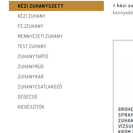
A
kézi z
KÉZI ZUHANYSZETT
könnyedén
KÉZI ZUHANY
FEJZUHANY
MENNYEZETI ZUHANY
TEST ZUHANY
ZUHANYTARTÓ
ZUHANYRÚD
ZUHANYKAR
ZUHANYCSATLAKOZÓ
GÉGECSŐ
KIEGÉSZÍTŐK
GROHE
SPRAY
ZUHAN
VÍZSU
KRÓM 