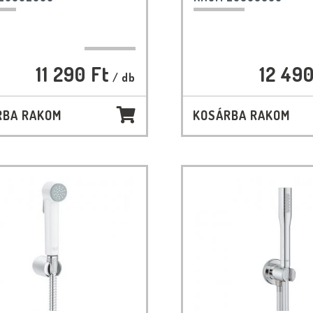
11 290 Ft
12 490
/ db
RBA RAKOM
KOSÁRBA RAKOM