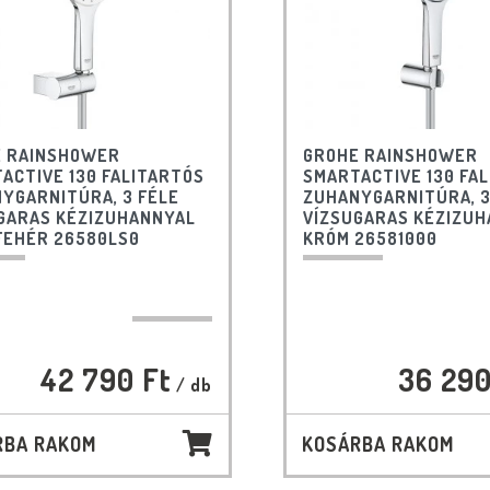
 RAINSHOWER
GROHE RAINSHOWER
ACTIVE 130 FALITARTÓS
SMARTACTIVE 130 FA
YGARNITÚRA, 3 FÉLE
ZUHANYGARNITÚRA, 3
GARAS KÉZIZUHANNYAL
VÍZSUGARAS KÉZIZU
FEHÉR 26580LS0
KRÓM 26581000
42 790 Ft
36 290
/ db
RBA RAKOM
KOSÁRBA RAKOM