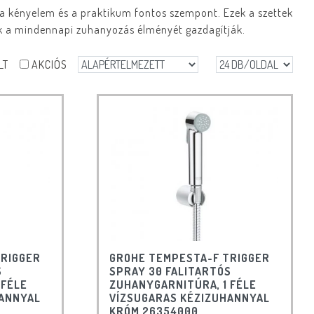
 a kényelem és a praktikum fontos szempont. Ezek a szettek
ek a mindennapi zuhanyozás élményét gazdagítják.
LT
AKCIÓS
TRIGGER
GROHE TEMPESTA-F TRIGGER
S
SPRAY 30 FALITARTÓS
 FÉLE
ZUHANYGARNITÚRA, 1 FÉLE
HANNYAL
VÍZSUGARAS KÉZIZUHANNYAL
KRÓM 26354000