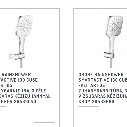
 RAINSHOWER
GROHE RAINSHOWER
ACTIVE 130 CUBE
SMARTACTIVE 130 CU
ARTÓS
FALITARTÓS
YGARNITÚRA, 3 FÉLE
ZUHANYGARNITÚRA, 3
GARAS KÉZIZUHANNYAL
VÍZSUGARAS KÉZIZU
FEHÉR 26588LS0
KRÓM 26589000