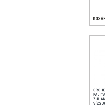
KOSÁ
GROHE
FALIT
ZUHAN
VÍZSU