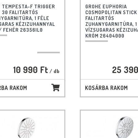
 TEMPESTA-F TRIGGER
GROHE EUPHORIA
 30 FALITARTÓS
COSMOPOLITAN STICK
YGARNITÚRA, 1 FÉLE
FALITARTÓS
GARAS KÉZIZUHANNYAL
ZUHANYGARNITÚRA, 1
/ FEHÉR 26356IL0
VÍZSUGARAS KÉZIZU
KRÓM 26404000
10 990 Ft
25 390
/ db
RBA RAKOM
KOSÁRBA RAKOM