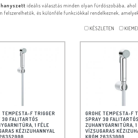
uhanyszett
ideális választás minden olyan fürdőszobába, ahol
 felszerelhetők, és különféle funkciókkal rendelkeznek, amely
KÉSZLETEN
KIEME
 TEMPESTA-F TRIGGER
GROHE TEMPESTA-F 
 30 FALITARTÓS
SPRAY 30 FALITARTÓ
YGARNITÚRA, 1 FÉLE
ZUHANYGARNITÚRA, 1
GARAS KÉZIZUHANNYAL
VÍZSUGARAS KÉZIZU
26352000
KRÓM 26353000