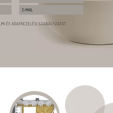
MI ÉS ADATKEZELÉSI SZABÁLYZATOT