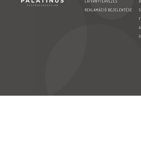
LÁTVÁNYTERVEZÉS
REKLAMÁCIÓ BEJELENTÉSE
© Copyright 2020 |
Palatinus '94 Kft
| Minden jog fenntartva