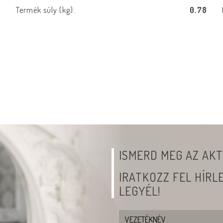
e
Termék súly (kg):
0.78
b
ISMERD MEG AZ AKT
IRATKOZZ FEL HÍR
LEGYÉL!