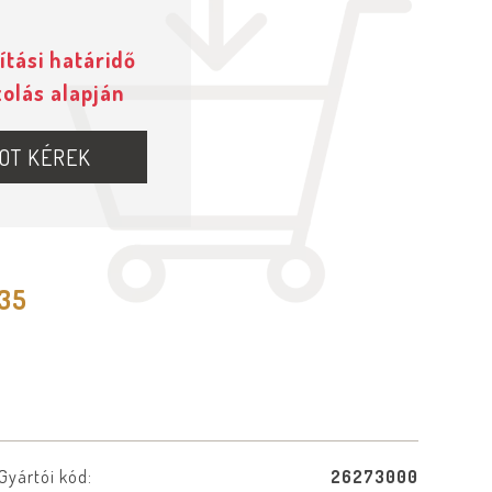
ítási határidő
zolás alapján
OT KÉREK
535
Gyártói kód:
26273000