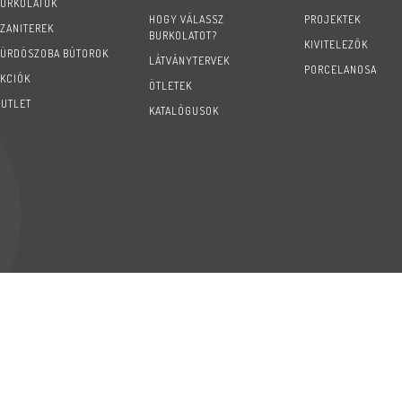
BURKOLATOK
HOGY VÁLASSZ
PROJEKTEK
SZANITEREK
BURKOLATOT?
KIVITELEZŐK
FÜRDÖSZOBA BÚTOROK
LÁTVÁNYTERVEK
PORCELANOSA
AKCIÓK
ÖTLETEK
OUTLET
KATALÓGUSOK
GYIK
Karrier
Impressum