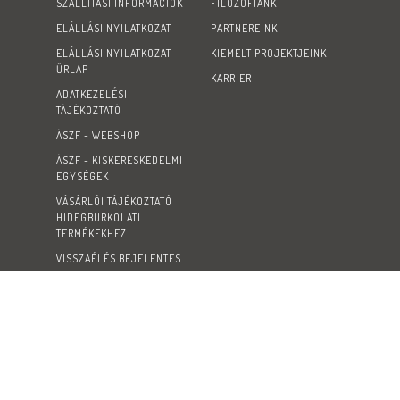
SZÁLLÍTÁSI INFORMÁCIÓK
FILOZÓFIÁNK
ELÁLLÁSI NYILATKOZAT
PARTNEREINK
ELÁLLÁSI NYILATKOZAT
KIEMELT PROJEKTJEINK
ŰRLAP
KARRIER
ADATKEZELÉSI
TÁJÉKOZTATÓ
ÁSZF - WEBSHOP
ÁSZF - KISKERESKEDELMI
EGYSÉGEK
VÁSÁRLÓI TÁJÉKOZTATÓ
HIDEGBURKOLATI
TERMÉKEKHEZ
VISSZAÉLÉS BEJELENTES
Neo
Soft