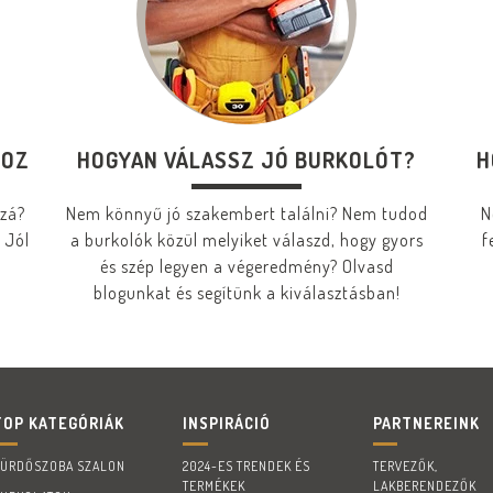
HOZ
HOGYAN VÁLASSZ JÓ BURKOLÓT?
H
zzá?
Nem könnyű jó szakembert találni? Nem tudod
N
 Jól
a burkolók közül melyiket válaszd, hogy gyors
f
és szép legyen a végeredmény? Olvasd
blogunkat és segítünk a kiválasztásban!
TOP KATEGÓRIÁK
INSPIRÁCIÓ
PARTNEREINK
FÜRDŐSZOBA SZALON
2024-ES TRENDEK ÉS
TERVEZŐK,
TERMÉKEK
LAKBERENDEZŐK