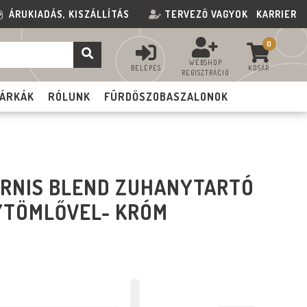
ÁRUKIADÁS, KISZÁLLÍTÁS
TERVEZŐ VAGYOK
KARRIER
0
WEBSHOP
BELÉPÉS
KOSÁR
REGISZTRÁCIÓ
ÁRKÁK
RÓLUNK
FÜRDŐSZOBASZALONOK
RNIS BLEND ZUHANYTARTÓ
YTÖMLŐVEL- KRÓM