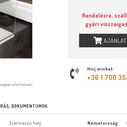
Rendelésre, száll
gyári visszaiga
AJÁNLAT
Hívj minket:
+36 1 700 3
lóságban eltérhetnek!
ÍRÁS, DOKUMENTUMOK
0
Származási hely:
Németország