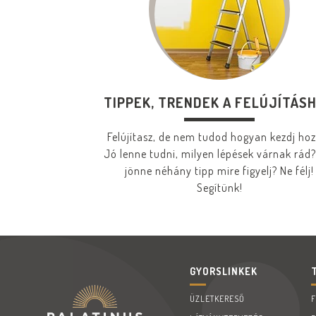
TIPPEK, TRENDEK A FELÚJÍTÁS
Felújítasz, de nem tudod hogyan kezdj ho
Jó lenne tudni, milyen lépések várnak rád?
jönne néhány tipp mire figyelj? Ne félj!
Segítünk!
GYORSLINKEK
ÜZLETKERESŐ