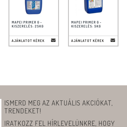
MAPEI PRIMER G -
MAPEI PRIMER G -
KISZERELÉS: 25KG
KISZERELÉS: 5KG
AJÁNLATOT KÉREK
AJÁNLATOT KÉREK
ISMERD MEG AZ AKTUÁLIS AKCIÓKAT,
TRENDEKET!
IRATKOZZ FEL HÍRLEVELÜNKRE, HOGY