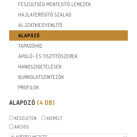
FESZÜLTSÉG MENTESÍTŐ LEMEZEK
HAJLATERŐSÍTŐ SZALAG
ALJZATKIEGYENLÍTŐ
ALAPOZÓ
TAPADÓHÍD
ÁPOLÓ- ÉS TISZTÍTÓSZEREK
HANGSZIGETELÉSEK
BURKOLATSZINTEZŐK
PROFILOK
ALAPOZÓ
(4 DB)
KÉSZLETEN
KIEMELT
AKCIÓS