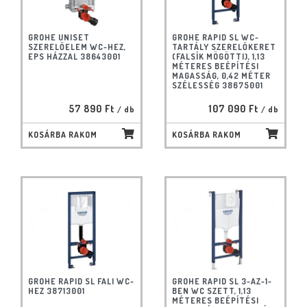
GROHE UNISET
GROHE RAPID SL WC-
SZERELŐELEM WC-HEZ,
TARTÁLY SZERELŐKERET
EPS HÁZZAL 38643001
(FALSÍK MÖGÖTTI), 1,13
MÉTERES BEÉPÍTÉSI
MAGASSÁG, 0,42 MÉTER
SZÉLESSÉG 38675001
57 890 Ft
107 090 Ft
/ db
/ db
KOSÁRBA RAKOM
KOSÁRBA RAKOM
GROHE RAPID SL FALI WC-
GROHE RAPID SL 3-AZ-1-
HEZ 38713001
BEN WC SZETT, 1,13
MÉTERES BEÉPÍTÉSI