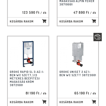
MAGASSÁG ALPIN FEHÉR
38719001
123 590 Ft
47 890 Ft
/ db
/ db
KOSÁRBA RAKOM
KOSÁRBA RAKOM
GROHE RAPID SL 3-AZ-1-
GROHE UNISET 2 AZ 1-
BEN WC SZETT, 1,13
BEN WC SZETT 38723001
MÉTERES BEÉPÍTÉSI
MAGASSÁG KRÓM
38721001
81 190 Ft
65 190 Ft
/ db
/ db
KOSÁRBA RAKOM
KOSÁRBA RAKOM