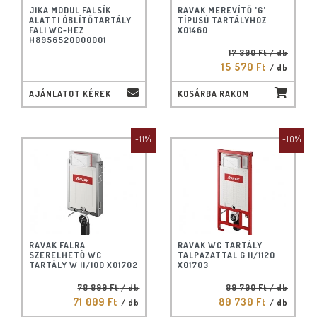
JIKA MODUL FALSÍK
RAVAK MEREVÍTŐ 'G'
ALATTI ÖBLÍTŐTARTÁLY
TÍPUSÚ TARTÁLYHOZ
FALI WC-HEZ
X01460
H8956520000001
17 300 Ft
/ db
15 570 Ft
/ db
AJÁNLATOT KÉREK
KOSÁRBA RAKOM
-11%
-10%
RAVAK FALRA
RAVAK WC TARTÁLY
SZERELHETŐ WC
TALPAZATTAL G II/1120
TARTÁLY W II/100 X01702
X01703
78 899 Ft
/ db
89 700 Ft
/ db
71 009 Ft
80 730 Ft
/ db
/ db