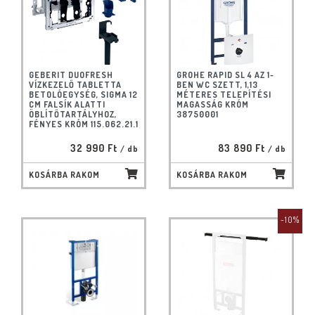
GEBERIT DUOFRESH
GROHE RAPID SL 4 AZ 1-
VÍZKEZELŐ TABLETTA
BEN WC SZETT, 1,13
BETOLÓEGYSÉG, SIGMA 12
MÉTERES TELEPÍTÉSI
CM FALSÍK ALATTI
MAGASSÁG KRÓM
ÖBLÍTŐTARTÁLYHOZ,
38750001
FÉNYES KRÓM 115.062.21.1
32 990 Ft
83 890 Ft
/ db
/ db
KOSÁRBA RAKOM
KOSÁRBA RAKOM
-10%