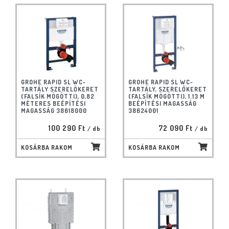
GROHE RAPID SL WC-
GROHE RAPID SL WC-
TARTÁLY SZERELŐKERET
TARTÁLY, SZERELŐKERET
(FALSÍK MÖGÖTTI), 0,82
(FALSÍK MÖGÖTTI), 1.13 M
MÉTERES BEÉPÍTÉSI
BEÉPÍTÉSI MAGASSÁG
MAGASSÁG 38618000
38624001
100 290 Ft
72 090 Ft
/ db
/ db
KOSÁRBA RAKOM
KOSÁRBA RAKOM