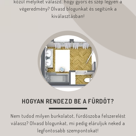
közül melyiket válaszd, hogy gyors és szép legyen a
végeredmény? Olvasd blogunkat és segítünk a
kiválasztásban!
HOGYAN RENDEZD BE A FÜRDŐT?
Nem tudod milyen burkolatot, fürdőszoba felszerelést
válassz? Olvasd blogunkat, mi pedig eláruljuk neked a
legfontosabb szempontokat!