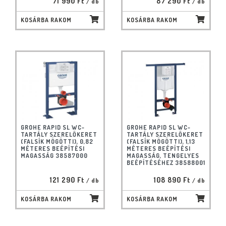
71 990 Ft
87 290 Ft
/ db
/ db
KOSÁRBA RAKOM
KOSÁRBA RAKOM
GROHE RAPID SL WC-
GROHE RAPID SL WC-
TARTÁLY SZERELŐKERET
TARTÁLY SZERELŐKERET
(FALSÍK MÖGÖTTI), 0,82
(FALSÍK MÖGÖTTI), 1,13
MÉTERES BEÉPÍTÉSI
MÉTERES BEÉPÍTÉSI
MAGASSÁG 38587000
MAGASSÁG, TENGELYES
BEÉPÍTÉSÉHEZ 38588001
121 290 Ft
108 890 Ft
/ db
/ db
KOSÁRBA RAKOM
KOSÁRBA RAKOM