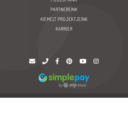
PARTNEREINK
KIEMELT PROJEKTJEINK
KARRIER
© Copyright 2020 |
Palatinus '94 Kft
| Minden jog fenntartva
GYIK
Karrier
Impressum
Neo
Soft