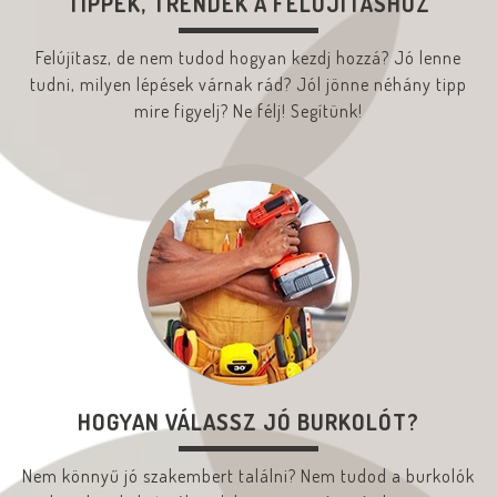
TIPPEK, TRENDEK A FELÚJÍTÁSHOZ
Felújítasz, de nem tudod hogyan kezdj hozzá? Jó lenne
tudni, milyen lépések várnak rád? Jól jönne néhány tipp
mire figyelj? Ne félj! Segítünk!
HOGYAN VÁLASSZ JÓ BURKOLÓT?
Nem könnyű jó szakembert találni? Nem tudod a burkolók