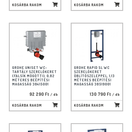
KOSÁRBA RAKOM
KOSÁRBA RAKOM
GROHE UNISET WC-
GROHE RAPID SL WC
TARTÁLY SZERELŐKERET
SZERELŐKERET
(FALSÍK MÖGÖTTI), 0,82
ÖBLÍTŐSZELEPPEL, 1,13
MÉTERES BEÉPÍTÉSI
MÉTERES BEÉPÍTÉSI
MAGASSÁG 38415001
MAGASSÁG 38519001
92 290 Ft
130 790 Ft
/ db
/ db
KOSÁRBA RAKOM
KOSÁRBA RAKOM