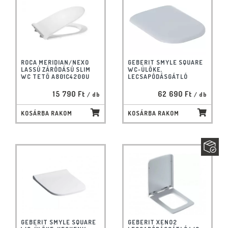
ROCA MERIDIAN/NEXO
GEBERIT SMYLE SQUARE
LASSÚ ZÁRÓDÁSÚ SLIM
WC-ÜLŐKE,
WC TETŐ A801C4200U
LECSAPÓDÁSGÁTLÓ
15 790 Ft
62 690 Ft
/ db
/ db
KOSÁRBA RAKOM
KOSÁRBA RAKOM
GEBERIT SMYLE SQUARE
GEBERIT XENO2