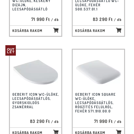
WC-ÜLŐKE, KESKENY
LECSAPÓDÁSGÁTLÓ WC-
DIZÁJN,
ÜLŐKE, FEHÉR
LECSAPÓDÁSGÁTLÓ
500.537.01.1
71 990 Ft
83 290 Ft
/ db
/ db
KOSÁRBA RAKOM
KOSÁRBA RAKOM
GEBERIT ICON WC-ÜLŐKE,
GEBERIT ICON SQUARE
LECSAPÓDÁSGÁTLÓS,
WC-ÜLŐKE,
GYORSKIOLDÓS
LECSAPÓDÁSGÁTLÓS,
ZSANÉRRAL
RÖGZÍTÉS FELÜLRŐL,
FEHÉR 571.910.00.0
83 290 Ft
71 990 Ft
/ db
/ db
KOSÁRBA RAKOM
KOSÁRBA RAKOM