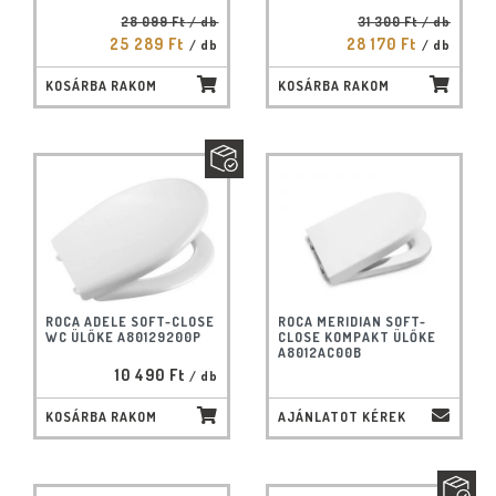
28 099 Ft
/ db
31 300 Ft
/ db
25 289 Ft
28 170 Ft
/ db
/ db
KOSÁRBA RAKOM
KOSÁRBA RAKOM
ROCA ADELE SOFT-CLOSE
ROCA MERIDIAN SOFT-
WC ÜLŐKE A80129200P
CLOSE KOMPAKT ÜLŐKE
A8012AC00B
10 490 Ft
/ db
KOSÁRBA RAKOM
AJÁNLATOT KÉREK