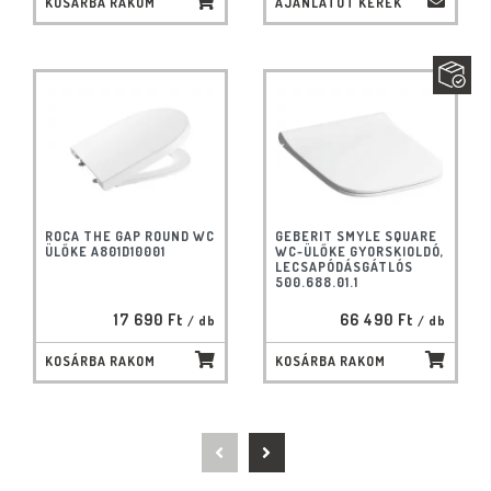
KOSÁRBA RAKOM
AJÁNLATOT KÉREK
ROCA THE GAP ROUND WC
GEBERIT SMYLE SQUARE
ÜLŐKE A801D10001
WC-ÜLŐKE GYORSKIOLDÓ,
LECSAPÓDÁSGÁTLÓS
500.688.01.1
17 690 Ft
66 490 Ft
/ db
/ db
KOSÁRBA RAKOM
KOSÁRBA RAKOM