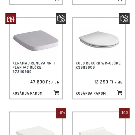
KERAMAG RENOVA NR. 1
KOLO REKORD WC-ÜLŐKE
PLAN WC ÜLŐKE
K90113000
572110000
47 890 Ft
12 290 Ft
/ db
/ db
KOSÁRBA RAKOM
KOSÁRBA RAKOM
-10%
-10%