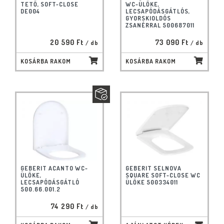
TETŐ, SOFT-CLOSE
WC-ÜLŐKE,
DE004
LECSAPÓDÁSGÁTLÓS,
GYORSKIOLDÓS
ZSANÉRRAL 500687011
20 590 Ft
73 090 Ft
/ db
/ db
KOSÁRBA RAKOM
KOSÁRBA RAKOM
GEBERIT ACANTO WC-
GEBERIT SELNOVA
ÜLŐKE,
SQUARE SOFT-CLOSE WC
LECSAPÓDÁSGÁTLÓ
ÜLŐKE 500334011
500.66.001.2
74 290 Ft
/ db