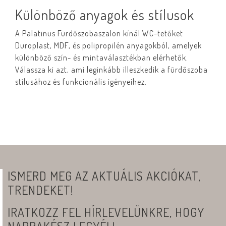
Különböző anyagok és stílusok
A Palatinus Fürdőszobaszalon kínál WC-tetőket
Duroplast, MDF, és polipropilén anyagokból, amelyek
különböző szín- és mintaválasztékban elérhetők.
Válassza ki azt, ami leginkább illeszkedik a fürdőszoba
stílusához és funkcionális igényeihez.
ISMERD MEG AZ AKTUÁLIS AKCIÓKAT,
TRENDEKET!
IRATKOZZ FEL HÍRLEVELÜNKRE, HOGY