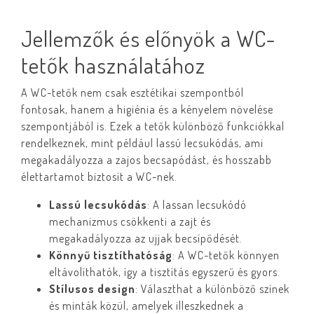
Jellemzők és előnyök a WC-
tetők használatához
A WC-tetők nem csak esztétikai szempontból
fontosak, hanem a higiénia és a kényelem növelése
szempontjából is. Ezek a tetők különböző funkciókkal
rendelkeznek, mint például lassú lecsukódás, ami
megakadályozza a zajos becsapódást, és hosszabb
élettartamot biztosít a WC-nek.
Lassú lecsukódás
: A lassan lecsukódó
mechanizmus csökkenti a zajt és
megakadályozza az ujjak becsípődését.
Könnyű tisztíthatóság
: A WC-tetők könnyen
eltávolíthatók, így a tisztítás egyszerű és gyors.
Stílusos design
: Választhat a különböző színek
és minták közül, amelyek illeszkednek a