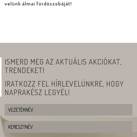
velünk álmai fürdőszobáját!
ISMERD MEG AZ AKTUÁLIS AKCIÓKAT,
TRENDEKET!
IRATKOZZ FEL HÍRLEVELÜNKRE, HOGY
NAPRAKÉSZ LEGYÉL!