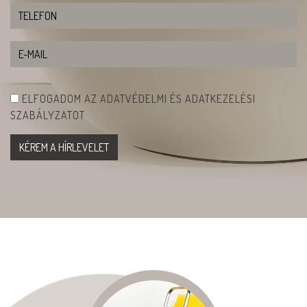
ELFOGADOM AZ ADATVÉDELMI ÉS ADATKEZELÉSI
SZABÁLYZATOT