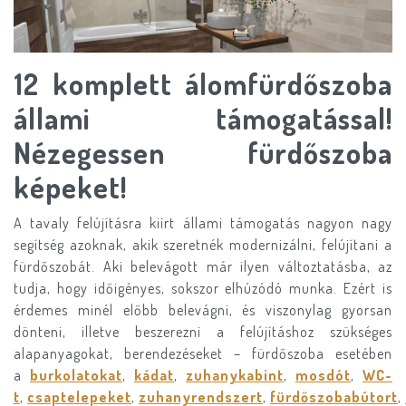
12 komplett álomfürdőszoba
állami támogatással!
Nézegessen fürdőszoba
képeket!
A tavaly felújításra kiírt állami támogatás nagyon nagy
segítség azoknak, akik szeretnék modernizálni, felújítani a
fürdőszobát. Aki belevágott már ilyen változtatásba, az
tudja, hogy időigényes, sokszor elhúzódó munka. Ezért is
érdemes minél előbb belevágni, és viszonylag gyorsan
dönteni, illetve beszerezni a felújításhoz szükséges
alapanyagokat, berendezéseket – fürdőszoba esetében
a
burkolatokat
,
kádat
,
zuhanykabint
,
mosdót
,
WC-
t
,
csaptelepeket
,
zuhanyrendszert
,
fürdőszobabútort
,