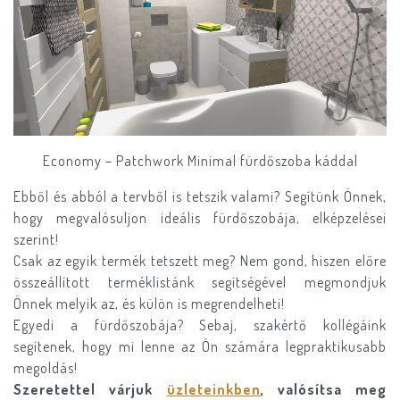
Economy – Patchwork Minimal fürdőszoba káddal
Ebből és abból a tervből is tetszik valami? Segítünk Önnek,
hogy megvalósuljon ideális fürdőszobája, elképzelései
szerint!
Csak az egyik termék tetszett meg? Nem gond, hiszen előre
összeállított terméklistánk segítségével megmondjuk
Önnek melyik az, és külön is megrendelheti!
Egyedi a fürdőszobája? Sebaj, szakértő kollégáink
segítenek, hogy mi lenne az Ön számára legpraktikusabb
megoldás!
Szeretettel várjuk
üzleteinkben
, valósítsa meg