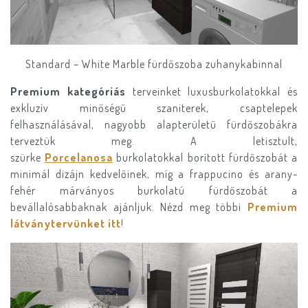
Standard – White Marble fürdőszoba zuhanykabinnal
Premium kategóriás
terveinket luxusburkolatokkal és
exkluzív minőségű szaniterek, csaptelepek
felhasználásával, nagyobb alapterületű fürdőszobákra
terveztük meg. A letisztult,
szürke
Porcelanosa
burkolatokkal borított fürdőszobát a
minimál dizájn kedvelőinek, míg a frappucino és arany-
fehér márványos burkolatú fürdőszobát a
bevállalósabbaknak ajánljuk. Nézd meg többi
Premium
látványtervünket itt
!