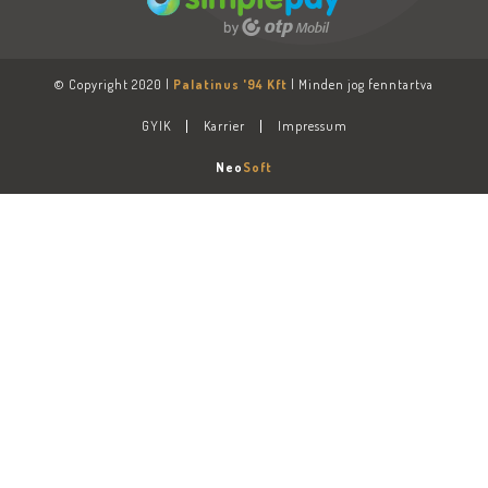
© Copyright 2020 |
Palatinus '94 Kft
| Minden jog fenntartva
GYIK
Karrier
Impressum
Neo
Soft