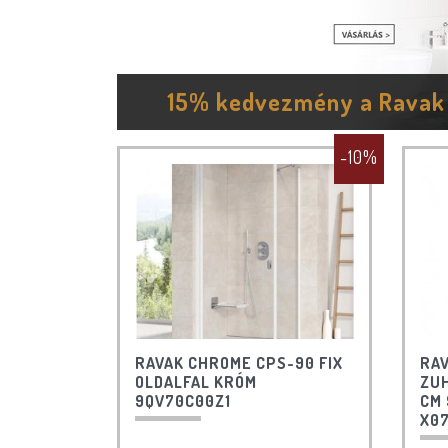
15% kedvezmény a Ravak 
-10%
RAVAK CHROME CPS-90 FIX
RAV
OLDALFAL KRÓM
ZU
9QV70C00Z1
CM 
X0