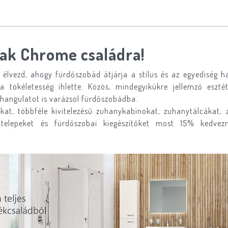
ak Chrome családra!
élvezd, ahogy fürdőszobád átjárja a stílus és az egyediség h
tökéletesség ihlette. Közös, mindegyikükre jellemző eszt
hangulatot is varázsol fürdőszobádba.
t, többféle kivitelezésű zuhanykabinokat, zuhanytálcákat, z
saptelepeket és fürdőszobai kiegészítőket most 15% kedv