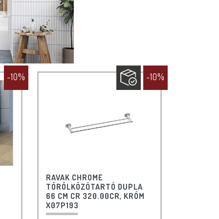
-10%
-10%
S
RAVAK CHROME
TÖRÖLKÖZŐTARTÓ DUPLA
66 CM CR 320.00CR, KRÓM
X07P193