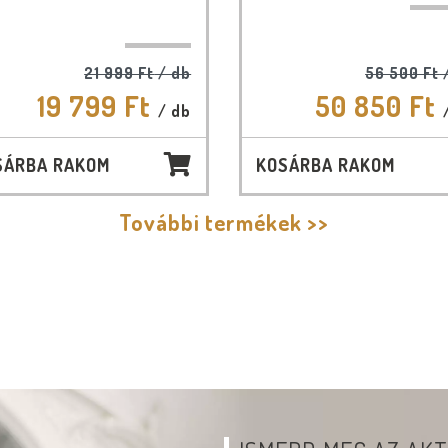
21 999 Ft
/ db
56 500 Ft
19 799 Ft
50 850 Ft
/ db
SÁRBA RAKOM
KOSÁRBA RAKOM
További termékek >>