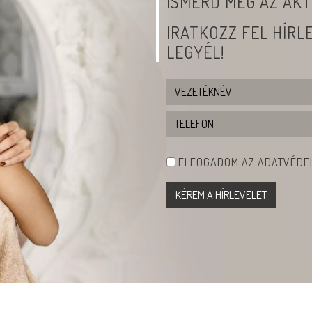
ISMERD MEG AZ AKT
IRATKOZZ FEL HÍR
LEGYÉL!
ELFOGADOM AZ ADATVÉDEL