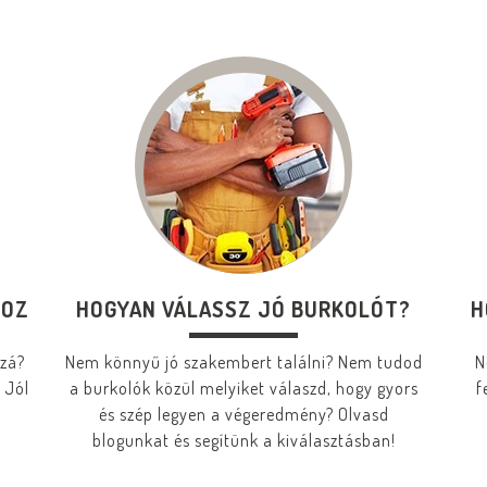
HOZ
HOGYAN VÁLASSZ JÓ BURKOLÓT?
H
zzá?
Nem könnyű jó szakembert találni? Nem tudod
N
 Jól
a burkolók közül melyiket válaszd, hogy gyors
f
és szép legyen a végeredmény? Olvasd
blogunkat és segítünk a kiválasztásban!