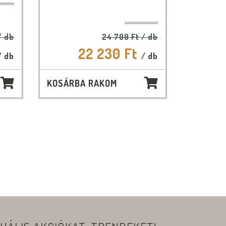
/ db
24 700 Ft
/ db
22 230 Ft
/ db
/ db
KOSÁRBA RAKOM