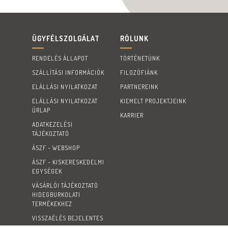
ÜGYFÉLSZOLGÁLAT
RÓLUNK
RENDELÉS ÁLLAPOT
TÖRTÉNETÜNK
SZÁLLÍTÁSI INFORMÁCIÓK
FILOZÓFIÁNK
ELÁLLÁSI NYILATKOZAT
PARTNEREINK
ELÁLLÁSI NYILATKOZAT
KIEMELT PROJEKTJEINK
ŰRLAP
KARRIER
ADATKEZELÉSI
TÁJÉKOZTATÓ
ÁSZF - WEBSHOP
ÁSZF - KISKERESKEDELMI
EGYSÉGEK
VÁSÁRLÓI TÁJÉKOZTATÓ
HIDEGBURKOLATI
TERMÉKEKHEZ
VISSZAÉLÉS BEJELENTES