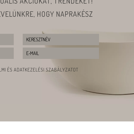
UÁLIS AKCIÓKAT, TRENDEKET!
LEVELÜNKRE, HOGY NAPRAKÉSZ
MI ÉS ADATKEZELÉSI SZABÁLYZATOT