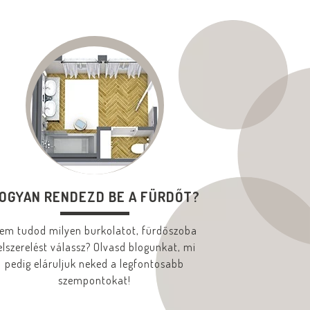
OGYAN RENDEZD BE A FÜRDŐT?
em tudod milyen burkolatot, fürdőszoba
elszerelést válassz? Olvasd blogunkat, mi
pedig eláruljuk neked a legfontosabb
szempontokat!