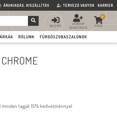
ÁRUKIADÁS, KISZÁLLÍTÁS
TERVEZŐ VAGYOK
KARRIER
0
WEBSHOP
BELÉPÉS
KOSÁR
REGISZTRÁCIÓ
ÁRKÁK
RÓLUNK
FÜRDŐSZOBASZALONOK
K CHROME
ád minden tagját 15% kedvezménnyel