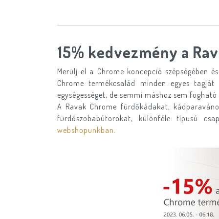
15% kedvezmény a Rav
Merülj el a Chrome koncepció szépségében és 
Chrome termékcsalád minden egyes tagját a 
egységességet, de semmi máshoz sem fogható 
A Ravak Chrome fürdőkádakat, kádparavánoka
fürdőszobabútorokat, különféle típusú c
webshopunkban
.