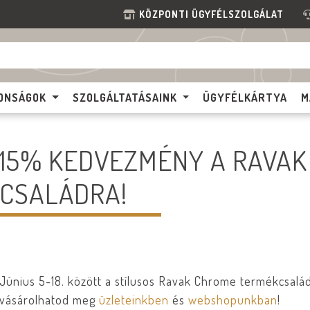
KÖZPONTI ÜGYFÉLSZOLGÁLAT
ONSÁGOK
SZOLGÁLTATÁSAINK
ÜGYFÉLKÁRTYA
M
15% KEDVEZMÉNY A RAVA
CSALÁDRA!
Június 5-18. között a stílusos Ravak Chrome termékcsal
vásárolhatod meg
üzleteinkben
és
webshopunkban
!