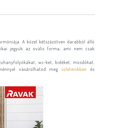
armóniája. A közel kétszázötven darabból álló
étikai jegyük az ovális forma, ami nem csak
uhanyfolyókákat, wc-ket, bidéket, mosdókat,
ezménnyel vásárolhatod meg
üzleteinkben
és