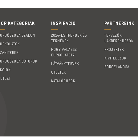
TOP KATEGÓRIÁK
INSPIRÁCIÓ
PARTNEREINK
FÜRDŐSZOBA SZALON
2024-ES TRENDEK ÉS
TERVEZŐK,
TERMÉKEK
LAKBERENDEZŐK
BURKOLATOK
HOGY VÁLASSZ
PROJEKTEK
SZANITEREK
BURKOLATOT?
KIVITELEZŐK
FÜRDÖSZOBA BÚTOROK
LÁTVÁNYTERVEK
PORCELANOSA
AKCIÓK
ÖTLETEK
OUTLET
KATALÓGUSOK