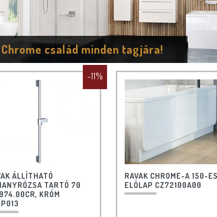
Chrome család minden tagjára!
-11%
AK ÁLLÍTHATÓ
RAVAK CHROME-A 150-E
HANYRÓZSA TARTÓ 70
ELŐLAP CZ72100A00
974.00CR, KRÓM
7P013