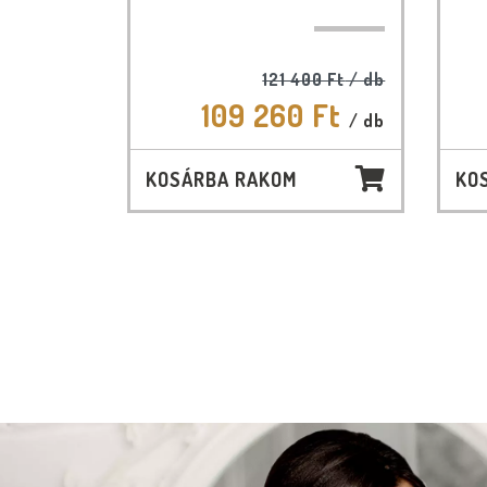
121 400 Ft
/ db
109 260 Ft
/ db
KOSÁRBA RAKOM
KO