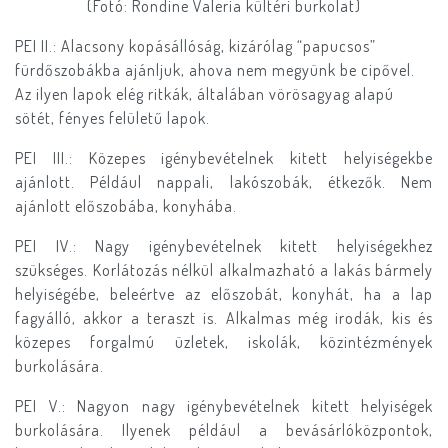
(Fotó: Rondine Valeria kültéri burkolat)
PEI II.: Alacsony kopásállóság, kizárólag “papucsos”
fürdőszobákba ajánljuk, ahova nem megyünk be cipővel.
Az ilyen lapok elég ritkák, általában vörösagyag alapú
sötét, fényes felületű lapok.
PEI III.: Közepes igénybevételnek kitett helyiségekbe
ajánlott. Például nappali, lakószobák, étkezők. Nem
ajánlott előszobába, konyhába.
PEI IV.: Nagy igénybevételnek kitett helyiségekhez
szükséges. Korlátozás nélkül alkalmazható a lakás bármely
helyiségébe, beleértve az előszobát, konyhát, ha a lap
fagyálló, akkor a teraszt is. Alkalmas még irodák, kis és
közepes forgalmú üzletek, iskolák, közintézmények
burkolására.
PEI V.: Nagyon nagy igénybevételnek kitett helyiségek
burkolására. Ilyenek például a bevásárlóközpontok,