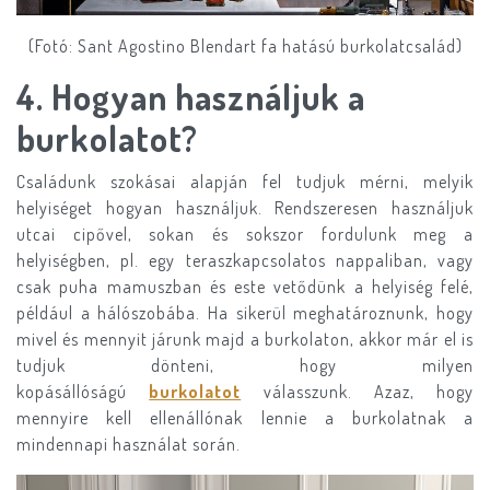
(Fotó: Sant Agostino Blendart fa hatású burkolatcsalád)
​4.
Hogyan használjuk a
burkolatot?
Családunk szokásai alapján fel tudjuk mérni, melyik
helyiséget hogyan használjuk. Rendszeresen használjuk
utcai cipővel, sokan és sokszor fordulunk meg a
helyiségben, pl. egy teraszkapcsolatos nappaliban, vagy
csak puha mamuszban és este vetődünk a helyiség felé,
például a hálószobába. Ha sikerül meghatároznunk, hogy
mivel és mennyit járunk majd a burkolaton, akkor már el is
tudjuk dönteni, hogy milyen
kopásállóságú
burkolatot
válasszunk. Azaz, hogy
mennyire kell ellenállónak lennie a burkolatnak a
mindennapi használat során.