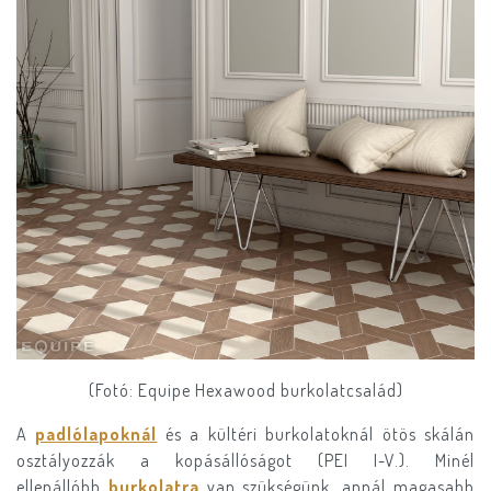
(Fotó: Equipe Hexawood burkolatcsalád)
A
padlólapoknál
és a kültéri burkolatoknál ötös skálán
osztályozzák a kopásállóságot (PEI I-V.). Minél
ellenállóbb
burkolatra
van szükségünk, annál magasabb