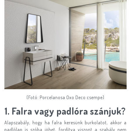
(Fotó: Porcelanosa Oxo Deco csempe)
1. Falra vagy padlóra szánjuk?
Alapszabály, hogy ha falra keresünk burkolatot, akkor a
padlólap is szóba jöhet, fordítva viszont a szabály nem