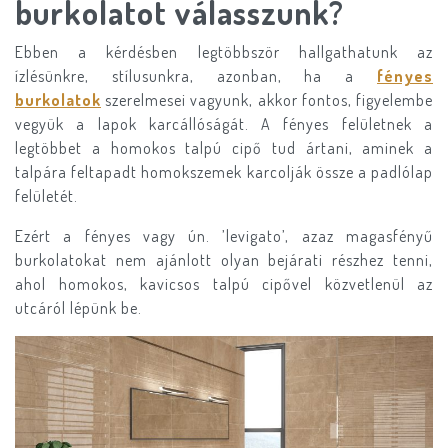
burkolatot válasszunk?
Ebben a kérdésben legtöbbször hallgathatunk az
ízlésünkre, stílusunkra, azonban, ha a
fényes
burkolatok
szerelmesei vagyunk, akkor fontos, figyelembe
vegyük a lapok karcállóságát. A fényes felületnek a
legtöbbet a homokos talpú cipő tud ártani, aminek a
talpára feltapadt homokszemek karcolják össze a padlólap
felületét.
Ezért a fényes vagy ún. ’levigato’, azaz magasfényű
burkolatokat nem ajánlott olyan bejárati részhez tenni,
ahol homokos, kavicsos talpú cipővel közvetlenül az
utcáról lépünk be.