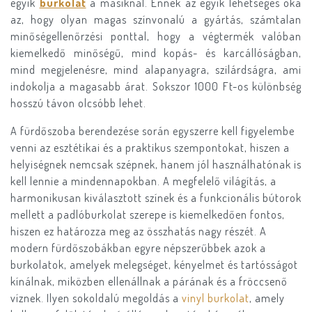
egyik
burkolat
a másiknál. Ennek az egyik lehetséges oka
az, hogy olyan magas színvonalú a gyártás, számtalan
minőségellenőrzési ponttal, hogy a végtermék valóban
kiemelkedő minőségű, mind kopás- és karcállóságban,
mind megjelenésre, mind alapanyagra, szilárdságra, ami
indokolja a magasabb árat. Sokszor 1000 Ft-os különbség
hosszú távon olcsóbb lehet.
A fürdőszoba berendezése során egyszerre kell figyelembe
venni az esztétikai és a praktikus szempontokat, hiszen a
helyiségnek nemcsak szépnek, hanem jól használhatónak is
kell lennie a mindennapokban. A megfelelő világítás, a
harmonikusan kiválasztott színek és a funkcionális bútorok
mellett a padlóburkolat szerepe is kiemelkedően fontos,
hiszen ez határozza meg az összhatás nagy részét. A
modern fürdőszobákban egyre népszerűbbek azok a
burkolatok, amelyek melegséget, kényelmet és tartósságot
kínálnak, miközben ellenállnak a párának és a fröccsenő
víznek. Ilyen sokoldalú megoldás a
vinyl burkolat
, amely