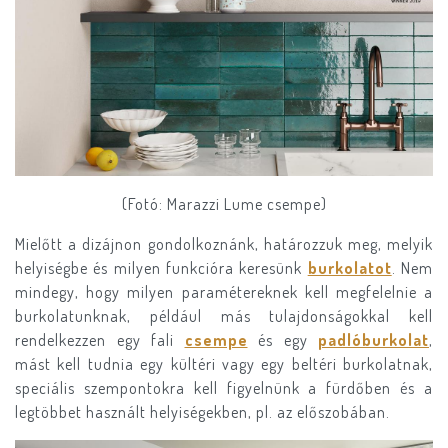
(Fotó: Marazzi Lume csempe)
Mielőtt a dizájnon gondolkoznánk, határozzuk meg, melyik
helyiségbe és milyen funkcióra keresünk
burkolatot
. Nem
mindegy, hogy milyen paramétereknek kell megfelelnie a
burkolatunknak, például más tulajdonságokkal kell
rendelkezzen egy fali
csempe
és egy
padlóburkolat
,
mást kell tudnia egy kültéri vagy egy beltéri burkolatnak,
speciális szempontokra kell figyelnünk a fürdőben és a
legtöbbet használt helyiségekben, pl. az előszobában.