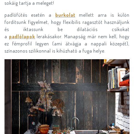
sokáig tartja a meleget!
padlófűtés esetén a
burkolat
mellett arra is külön
fordítsunk figyelmet, hogy flexibilis ragasztót használjunk
és iktassunk be dilatációs csíkokat
a
padlólapok
lerakásakor. Manapság már nem kell, hogy
ez fémprofil legyen (ami átvágja a nappali közepét),
színazonos szilikonnal is kihúzható a fuga helye.