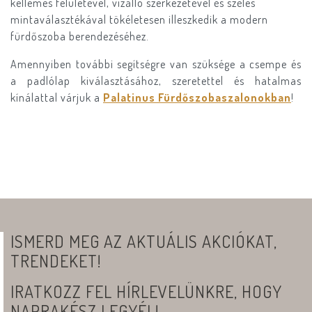
kellemes felületével, vízálló szerkezetével és széles
mintaválasztékával tökéletesen illeszkedik a modern
fürdőszoba berendezéséhez.
Amennyiben további segítségre van szüksége a csempe és
a padlólap kiválasztásához, szeretettel és hatalmas
kínálattal várjuk a
Palatinus Fürdőszobaszalonokban
!
ISMERD MEG AZ AKTUÁLIS AKCIÓKAT,
TRENDEKET!
IRATKOZZ FEL HÍRLEVELÜNKRE, HOGY
NAPRAKÉSZ LEGYÉL!