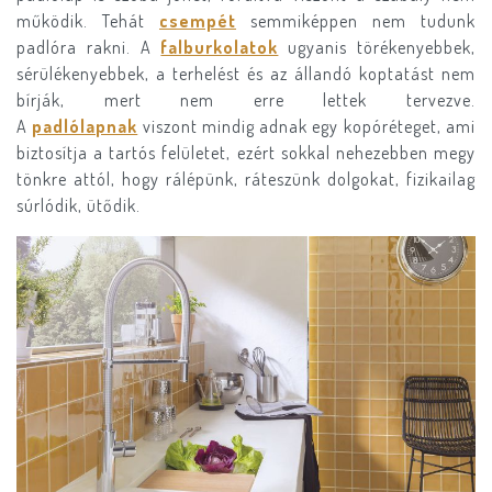
működik. Tehát
csempét
semmiképpen nem tudunk
padlóra rakni. A
falburkolatok
ugyanis törékenyebbek,
sérülékenyebbek, a terhelést és az állandó koptatást nem
bírják, mert nem erre lettek tervezve.
A
padlólapnak
viszont mindig adnak egy kopóréteget, ami
biztosítja a tartós felületet, ezért sokkal nehezebben megy
tönkre attól, hogy rálépünk, ráteszünk dolgokat, fizikailag
súrlódik, ütődik.