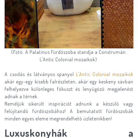
(Fotó: A Palatinus Fürdőszoba standja a Construmán:
L'Antic Colonial mozaikok)
A csodás és látványos spanyol
L'Antic Colonial mozaikok
akár egy-egy kisebb falrészleten, akár egy keskeny sávban
felhelyezve különleges fókuszt és lenyűgöző megjelenést
adnak a térnek.
Reméljük sikerült inspirációt adnunk a készülő vagy
felújítandó fürdőszobához! A bemutatott fürdőszobák
minden egyes eleme megrendelhető üzleteinkben!
Luxuskonyhák a