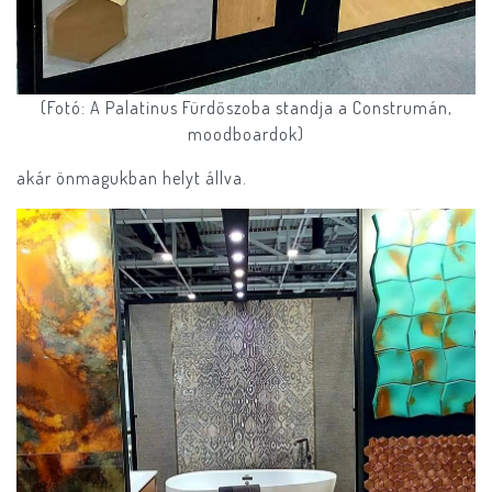
(Fotó: A Palatinus Fürdőszoba standja a Construmán,
moodboardok)
akár önmagukban helyt állva.