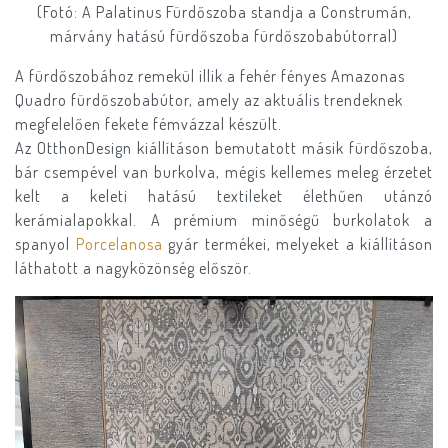
(Fotó: A Palatinus Fürdőszoba standja a Construmán,
márvány hatású fürdőszoba fürdőszobabútorral)
A fürdőszobához remekül illik a fehér fényes Amazonas
Quadro fürdőszobabútor, amely az aktuális trendeknek
megfelelően fekete fémvázzal készült.
Az OtthonDesign kiállításon bemutatott másik fürdőszoba,
bár csempével van burkolva, mégis kellemes meleg érzetet
kelt a keleti hatású textileket élethűen utánzó
kerámialapokkal. A prémium minőségű burkolatok a
spanyol
Porcelanosa
gyár termékei, melyeket a kiállításon
láthatott a nagyközönség először.