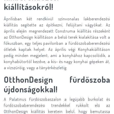
kiállításokról!
Áprilisban két rendkívül színvonalas lakberendezési
kiállítás segítette az építkezni, felújítani vágyókat. Az
április elején megrendezett Construma kiállítás részeként
az OtthonDesign kiállításon a belső terek kialakítása volt a
fókuszban, egy teljes pavilonban a fürdőszobaberendezési
ötletek kaptak helyet. Az április végi Konyhakiállításon
pedig minden megjelent, ami a konyhához kapcsolódik, a
konyhabútortól kezdve, a kis- és nagy konyhai gépeken át,
a vízszűrőig, vagy a tányérkészletig.
OtthonDesign fürdőszoba
újdonságokkal!
A Palatinus Fürdőszobaszalon a legújabb burkolat és
fürdőszobaberendezési trendekkel rukkolt elő az
OtthonDesign kiállítás keretein belül, hogy bemutassa