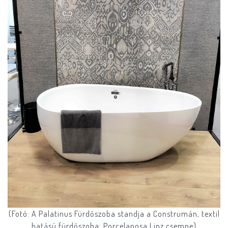
(Fotó: A Palatinus Fürdőszoba standja a Construmán, textil
hatású fürdőszoba: Porcelanosa Linz csempe)