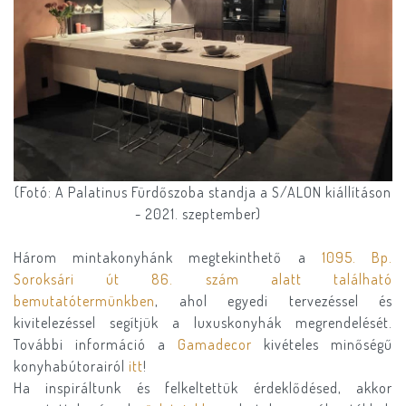
(Fotó: A Palatinus Fürdőszoba standja a S/ALON kiállításon
- 2021. szeptember)
Három mintakonyhánk megtekinthető a
1095. Bp.
Soroksári út 86. szám alatt található
bemutatótermünkben
, ahol egyedi tervezéssel és
kivitelezéssel segítjük a luxuskonyhák megrendelését.
További információ a
Gamadecor
kivételes minőségű
konyhabútorairól
itt
!
Ha inspiráltunk és felkeltettük érdeklődésed, akkor