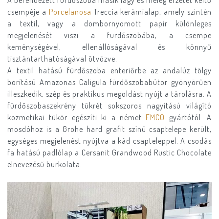
A berendezett fürdőszoba másik lágy és meleg érzetet keltő
csempéje a
Porcelanosa
Treccia kerámialap, amely szintén
a textil, vagy a dombornyomott papír különleges
megjelenését viszi a fürdőszobába, a csempe
keménységével, ellenállóságával és könnyű
tisztántarthatóságával ötvözve.
A textil hatású fürdőszoba enteriőrbe az andalúz tölgy
borítású Amazonas Caligula fürdőszobabútor gyönyörűen
illeszkedik, szép és praktikus megoldást nyújt a tárolásra. A
fürdőszobaszekrény tükrét sokszoros nagyítású világító
kozmetikai tükör egészíti ki a német
EMCO
gyártótól. A
mosdóhoz is a Grohe hard grafit színű csaptelepe került,
egységes megjelenést nyújtva a kád csapteleppel. A csodás
fa hatású padlólap a Cersanit Grandwood Rustic Chocolate
elnevezésű burkolata.