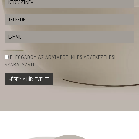
ELFOGADOM AZ ADATVÉDELMI ÉS ADATKEZELÉSI
SZABÁLYZATOT