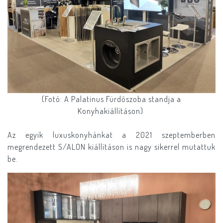
(Fotó: A Palatinus Fürdőszoba standja a
Konyhakiállításon)
Az egyik luxuskonyhánkat a 2021 szeptemberben
megrendezett S/ALON kiállításon is nagy sikerrel mutattuk
be.