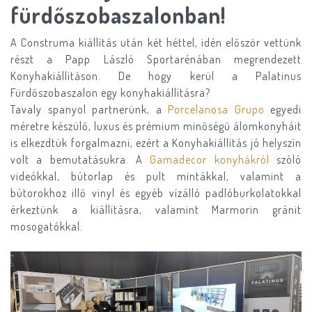
fürdőszobaszalonban!
A Construma kiállítás után két héttel, idén először vettünk
részt a Papp László Sportarénában megrendezett
Konyhakiállításon. De hogy kerül a Palatinus
Fürdőszobaszalon egy konyhakiállításra?
Tavaly spanyol partnerünk, a
Porcelanosa Grupo
egyedi
méretre készülő, luxus és prémium minőségű álomkonyháit
is elkezdtük forgalmazni, ezért a Konyhakiállítás jó helyszín
volt a bemutatásukra. A
Gamadecor konyhákról
szóló
videókkal, bútorlap és pult mintákkal, valamint a
bútorokhoz illő vinyl és egyéb vízálló padlóburkolatokkal
érkeztünk a kiállításra, valamint Marmorin gránit
mosogatókkal.