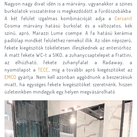
Nagyon nagy divat idén is a márvány, ugyanakkor a színes
burkolatok visszatérése is megkezdődött a fürdőszobákba.
A két felület izgalmas kombinációját adja a
Cersanit
Cosima márvány hatású burkolat és a változatos, kék
színű, apró, Marazzi Lume csempe. A fa hatású kerámia
padlólap mindkét felülethez remekül illik. Az idén népszerű,
fekete kiegészítők tökéletesen illeszkednek az enteriőrhöz.
A matt fekete WC-t a SIKO, a zuhanycsaptelepet a Frattini,
az elhúzható, fekete zuhanyfalat a Radaway, a
nyomólapot a
TECE
, míg a további apró kiegészítőket az
EMCO
gyártja. Nem kell azonban aggódnunk a beszerzésük
miatt, ha egységes fekete kiegészítőket szeretnénk, hiszen
üzleteinkben mindegyik egy helyen megvásárolható.