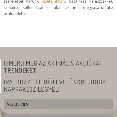
szeretettel várunk
üzleteinkben
, hatalmas választékkal,
szakértő kollégákkal és akár azonnal megvásárolható
árukészlettel!
ISMERD MEG AZ AKTUÁLIS AKCIÓKAT,
TRENDEKET!
IRATKOZZ FEL HÍRLEVELÜNKRE, HOGY
NAPRAKÉSZ LEGYÉL!