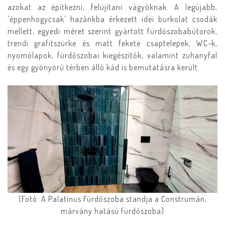
azokat az építkezni, felújítani vágyóknak. A legújabb,
'éppenhogycsak' hazánkba érkezett idei burkolat csodák
mellett, egyedi méret szerint gyártott fürdőszobabútorok,
trendi grafitszürke és matt fekete csaptelepek, WC-k,
nyomólapok, fürdőszobai kiegészítők, valamint zuhanyfal
és egy gyönyörű térben álló kád is bemutatásra került.
(Fotó: A Palatinus Fürdőszoba standja a Construmán,
márvány hatású fürdőszoba)