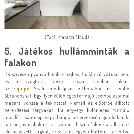
(Fotó: Marazzi Cloud)
​5.
Játékos hullámminták a
falakon
Ha szívesen gyönyörködik a pajkos, hullámzó víztükörben,
és a nyugtató, hűsítő tenger színében, akkor
az
Equipe
Scale modelljével otthonában is tovább
ábrándozhat! Egy ilyen különleges formájú csempe azonnal
magára vonzza a tekintetet, kiemeli az előtérbe állított
berendezési tárgyakat. Ha egy-egy különleges formájú
mosdó, csaptelep vagy lámpa betervezésén gondolkodik,
bátran javasoljuk ezt a csempét, hiszen fókuszba állítja az
elé helyezett tárgyat, kreatív és egyedi hátteret teremtve