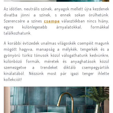
Az időtlen, neutrális színek, anyagok mellett újra kezdenek
divatba jönni a színek, s ennek sokan örülhetünk.
Szerencsére a színes
csempe
választékban nincs hiány,
egyre különlegesebb árnyalatokkal, formákkal
találkozhatunk.
A korábbi évtizedek unalmas világoskék csempéit magunk
mögött hagyva, manapság a mélykék, tengerkék és a
gyönyörű türkiz tónusok közül válogathatunk kedvünkre,
különböző formák, méretek és anyaghatások közül
szemezgetve a trendeket diktáló csempegyártók
kínálatából. Nézzünk most pár igazi tenger ihlette
kollekciót!