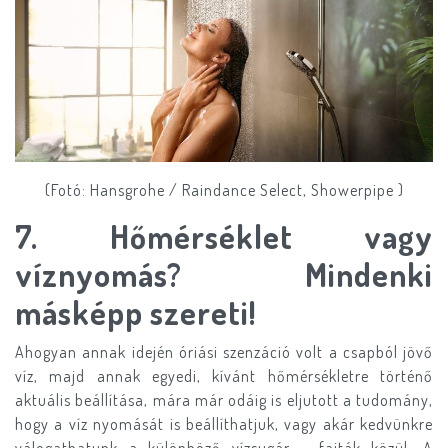
(Fotó: Hansgrohe / Raindance Select, Showerpipe )
​7.
Hőmérséklet vagy
víznyomás? Mindenki
másképp szereti!
Ahogyan annak idején óriási szenzáció volt a csapból jövő
víz, majd annak egyedi, kívánt hőmérsékletre történő
aktuális beállítása, mára már odáig is eljutott a tudomány,
hogy a víz nyomását is beállíthatjuk, vagy akár kedvünkre