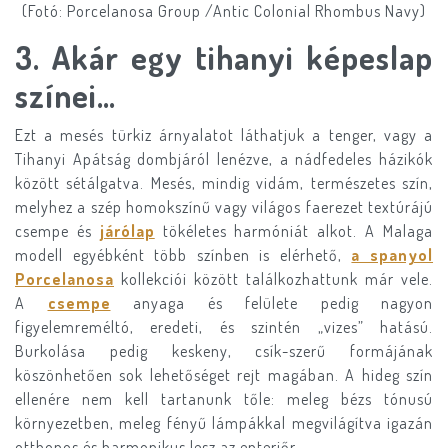
(Fotó: Porcelanosa Group /Antic Colonial Rhombus Navy)
​3.
Akár egy tihanyi képeslap
színei…
Ezt a mesés türkiz árnyalatot láthatjuk a tenger, vagy a
Tihanyi Apátság dombjáról lenézve, a nádfedeles házikók
között sétálgatva. Mesés, mindig vidám, természetes szín,
melyhez a szép homokszínű vagy világos faerezet textúrájú
csempe és
járólap
tökéletes harmóniát alkot. A Malaga
modell egyébként több színben is elérhető,
a spanyol
Porcelanosa
kollekciói között találkozhattunk már vele.
A
csempe
anyaga és felülete pedig nagyon
figyelemreméltó, eredeti, és szintén „vizes” hatású.
Burkolása pedig keskeny, csík-szerű formájának
köszönhetően sok lehetőséget rejt magában. A hideg szín
ellenére nem kell tartanunk tőle: meleg bézs tónusú
környezetben, meleg fényű lámpákkal megvilágítva igazán
otthonos és harmonikus lesz az enteriőr.