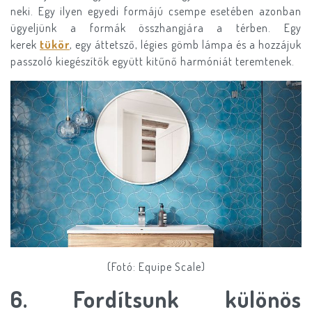
neki. Egy ilyen egyedi formájú csempe esetében azonban
ügyeljünk a formák összhangjára a térben. Egy
kerek
tükör
, egy áttetsző, légies gömb lámpa és a hozzájuk
passzoló kiegészítők együtt kitűnő harmóniát teremtenek.
(Fotó: Equipe Scale)
​6. F
ordítsunk különös