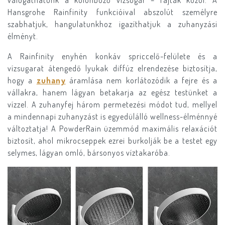
válogathatunk a különböző vízsugár – fajták közül. A
Hansgrohe Rainfinity funkcióival abszolút személyre
szabhatjuk, hangulatunkhoz igazíthatjuk a zuhanyzási
élményt.
A Rainfinity enyhén konkáv spriccelő-felülete és a
vízsugarat átengedő lyukak diffúz elrendezése biztosítja,
hogy a
zuhany
áramlása nem korlátozódik a fejre és a
vállakra, hanem lágyan betakarja az egész testünket a
vízzel. A zuhanyfej három permetezési módot tud, mellyel
a mindennapi zuhanyzást is egyedülálló wellness-élménnyé
változtatja! A PowderRain üzemmód maximális relaxációt
biztosít, ahol mikrocseppek ezrei burkolják be a testet egy
selymes, lágyan omló, bársonyos víztakaróba.