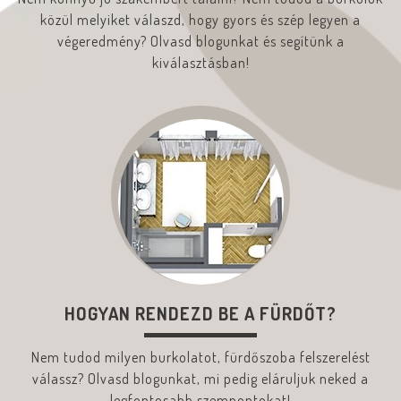
közül melyiket válaszd, hogy gyors és szép legyen a
végeredmény? Olvasd blogunkat és segítünk a
kiválasztásban!
HOGYAN RENDEZD BE A FÜRDŐT?
Nem tudod milyen burkolatot, fürdőszoba felszerelést
válassz? Olvasd blogunkat, mi pedig eláruljuk neked a
legfontosabb szempontokat!