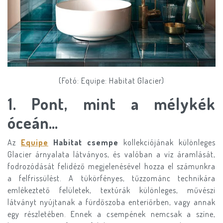
(Fotó: Equipe: Habitat Glacier)
1. Pont, mint a mélykék
óceán…
Az
Equipe
Habitat csempe
kollekciójának különleges
Glacier árnyalata látványos, és valóban a víz áramlását,
fodrozódását felidéző megjelenésével hozza el számunkra
a felfrissülést. A tükörfényes, tűzzománc technikára
emlékeztető felületek, textúrák különleges, művészi
látványt nyújtanak a fürdőszoba enteriőrben, vagy annak
egy részletében. Ennek a csempének nemcsak a színe,