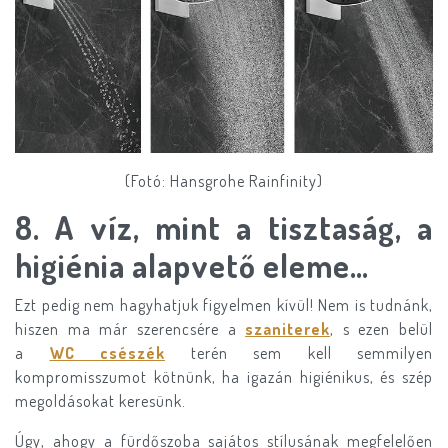
(Fotó: Hansgrohe Rainfinity)
​8.
A víz, mint a tisztaság, a
higiénia alapvető eleme…
Ezt pedig nem hagyhatjuk figyelmen kívül! Nem is tudnánk,
hiszen ma már szerencsére a
szaniterek
, s ezen belül
a
WC csészék
terén sem kell semmilyen
kompromisszumot kötnünk, ha igazán higiénikus, és szép
megoldásokat keresünk.
Úgy, ahogy a fürdőszoba sajátos stílusának megfelelően