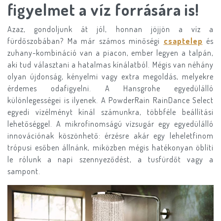
figyelmet a víz forrására is!
Azaz, gondoljunk át jól, honnan jöjjön a víz a
fürdőszobában? Ma már számos minőségi
csaptelep
és
zuhany-kombináció van a piacon, ember legyen a talpán,
aki tud választani a hatalmas kínálatból. Mégis van néhány
olyan újdonság, kényelmi vagy extra megoldás, melyekre
érdemes odafigyelni. A Hansgrohe egyedülálló
különlegességei is ilyenek. A PowderRain RainDance Select
egyedi vízélményt kínál számunkra, többféle beállítási
lehetőséggel. A mikrofinomságú vízsugár egy egyedülálló
innovációnak köszönhető: érzésre akár egy leheletfinom
trópusi esőben állnánk, miközben mégis hatékonyan öblíti
le rólunk a napi szennyeződést, a tusfürdőt vagy a
sampont.