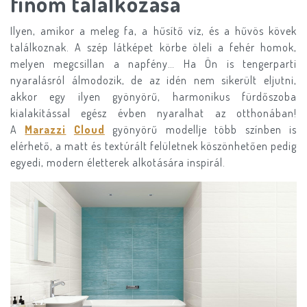
finom találkozása
Ilyen, amikor a meleg fa, a hűsítő víz, és a hűvös kövek
találkoznak. A szép látképet körbe öleli a fehér homok,
melyen megcsillan a napfény… Ha Ön is tengerparti
nyaralásról álmodozik, de az idén nem sikerült eljutni,
akkor egy ilyen gyönyörű, harmonikus fürdőszoba
kialakítással egész évben nyaralhat az otthonában!
A
Marazzi
Cloud
gyönyörű modellje több színben is
elérhető, a matt és textúrált felületnek köszönhetően pedig
egyedi, modern életterek alkotására inspirál.