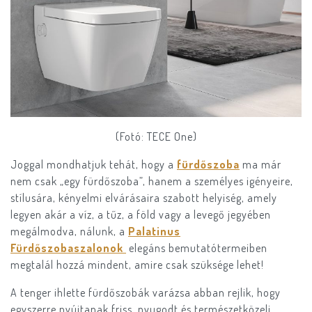
(Fotó: TECE One)
Joggal mondhatjuk tehát, hogy a
fürdőszoba
ma már
nem csak „egy fürdőszoba”, hanem a személyes igényeire,
stílusára, kényelmi elvárásaira szabott helyiség, amely
legyen akár a víz, a tűz, a föld vagy a levegő jegyében
megálmodva, nálunk, a
Palatinus
Fürdőszobaszalonok
elegáns bemutatótermeiben
megtalál hozzá mindent, amire csak szüksége lehet!
A tenger ihlette fürdőszobák varázsa abban rejlik, hogy
egyszerre nyújtanak friss, nyugodt és természetközeli