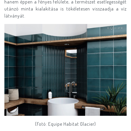
hanem éppen a fényes felülete, a természet esetlegességét
utánzó minta kialakítása is tökéletesen visszaadja a víz
látványát.
(Fotó: Equipe Habitat Glacier)