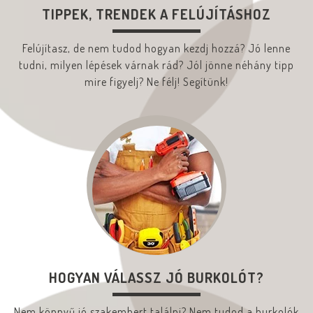
TIPPEK, TRENDEK A FELÚJÍTÁSHOZ
Felújítasz, de nem tudod hogyan kezdj hozzá? Jó lenne
tudni, milyen lépések várnak rád? Jól jönne néhány tipp
mire figyelj? Ne félj! Segítünk!
HOGYAN VÁLASSZ JÓ BURKOLÓT?
Nem könnyű jó szakembert találni? Nem tudod a burkolók