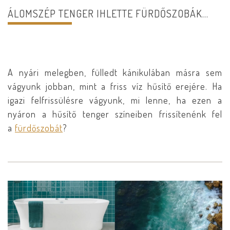
ÁLOMSZÉP TENGER IHLETTE FÜRDŐSZOBÁK…
A nyári melegben, fülledt kánikulában másra sem
vágyunk jobban, mint a friss víz hűsítő erejére. Ha
igazi felfrissülésre vágyunk, mi lenne, ha ezen a
nyáron a hűsítő tenger színeiben frissítenénk fel
a
fürdőszobát
?