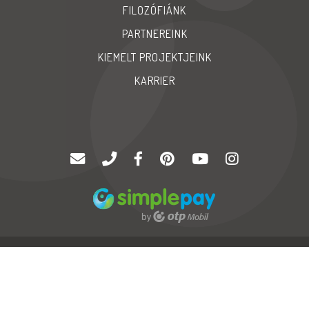
FILOZÓFIÁNK
PARTNEREINK
KIEMELT PROJEKTJEINK
KARRIER
© Copyright 2020 |
Palatinus '94 Kft
| Minden jog fenntartva
GYIK
Karrier
Impressum
Neo
Soft