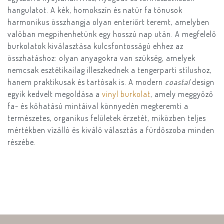
hangulatot. A kék, homokszín és natúr fa tónusok
harmonikus összhangja olyan enteriőrt teremt, amelyben
valóban megpihenhetünk egy hosszú nap után. A megfelelő
burkolatok kiválasztása kulcsfontosságú ehhez az
összhatáshoz: olyan anyagokra van szükség, amelyek
nemcsak esztétikailag illeszkednek a tengerparti stílushoz,
hanem praktikusak és tartósak is. A modern
coastal
design
egyik kedvelt megoldása a
vinyl burkolat
, amely meggyőző
fa- és kőhatású mintáival könnyedén megteremti a
természetes, organikus felületek érzetét, miközben teljes
mértékben vízálló és kiváló választás a fürdőszoba minden
részébe.