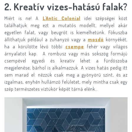
​2.
Kreatív vizes-hatású falak?
Miért is ne! A
L'Antic Colonial
idei szépségei közt
találhatjuk meg ezt a mutatós modellt, mellyel akár
egyetlen falat, vagy beugrót is kiemelhetünk. Fókuszba
állíthatjuk például a zuhanyzó vagy a
mosdó
környékét,
ha a körülötte lévő többi
csempe
fehér vagy világos
árnyalatot kap. A rombusz vagy más sokszög formájú
csempével egyedi és kreatív lehet a fürdőszoba
megjelenése, bárhol is alkalmazzuk. A vizes hatás pedig itt
sem marad el: nézzük csak meg a gyönyörű színt, és az
izgalmas, enyhén hullámzó felületet, mely mintha csak egy
szép természetes víztükör képét tárná elénk…