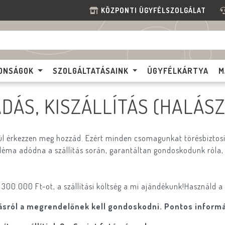
KÖZPONTI ÜGYFÉLSZOLGÁLAT
ONSÁGOK
SZOLGÁLTATÁSAINK
ÜGYFÉLKÁRTYA
M
DÁS, KISZÁLLÍTÁS (HALÁS
l érkezzen meg hozzád. Ezért minden csomagunkat törésbiztosít
bléma adódna a szállítás során, garantáltan gondoskodunk róla,
00.000 Ft-ot, a szállítási költség a mi ajándékunk!Használd a
odásról a megrendelőnek kell gondoskodni. Pontos inform