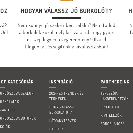
HOZ
HOGYAN VÁLASSZ JÓ BURKOLÓT?
H
zzá?
Nem könnyű jó szakembert találni? Nem tudod
N
 Jól
a burkolók közül melyiket válaszd, hogy gyors
f
és szép legyen a végeredmény? Olvasd
blogunkat és segítünk a kiválasztásban!
TOP KATEGÓRIÁK
INSPIRÁCIÓ
PARTNEREINK
FÜRDŐSZOBA SZALON
2024-ES TRENDEK ÉS
TERVEZŐK,
TERMÉKEK
LAKBERENDEZŐK
BURKOLATOK
HOGY VÁLASSZ
PROJEKTEK
SZANITEREK
BURKOLATOT?
KIVITELEZŐK
FÜRDÖSZOBA BÚTOROK
LÁTVÁNYTERVEK
PORCELANOSA
AKCIÓK
ÖTLETEK