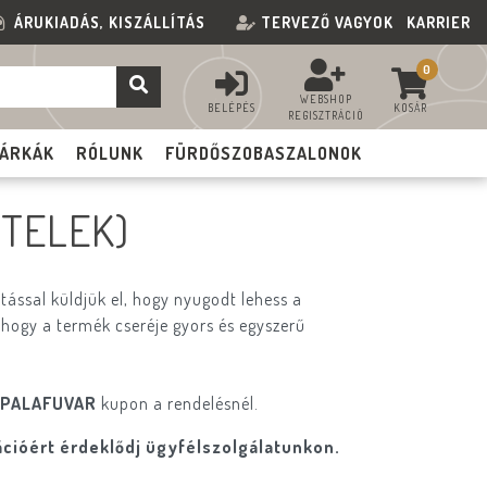
ÁRUKIADÁS, KISZÁLLÍTÁS
TERVEZŐ VAGYOK
KARRIER
0
WEBSHOP
BELÉPÉS
KOSÁR
REGISZTRÁCIÓ
ÁRKÁK
RÓLUNK
FÜRDŐSZOBASZALONOK
ZTELEK)
ással küldjük el, hogy nyugodt lehess a
 hogy a termék cseréje gyors és egyszerű
PALAFUVAR
kupon a rendelésnél.
ációért érdeklődj ügyfélszolgálatunkon.