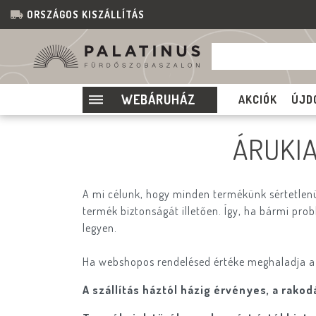
ORSZÁGOS KISZÁLLÍTÁS
WEBÁRUHÁZ
AKCIÓK
ÚJD
ÁRUKIA
A mi célunk, hogy minden termékünk sértetlenü
termék biztonságát illetően. Így, ha bármi pro
legyen.
Ha webshopos rendelésed értéke meghaladja a 3
A szállítás háztól házig érvényes, a rak