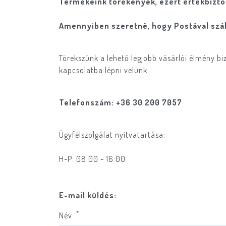
Termékeink törékenyek, ezért értékbiztosí
Amennyiben szeretné, hogy Postával szál
Törekszünk a lehető legjobb vásárlói élmény bi
kapcsolatba lépni velünk.
Telefonszám: +36 30 200 7057
Ügyfélszolgálat nyitvatartása:
H-P: 08:00 - 16:00
E-mail küldés:
*
Név: