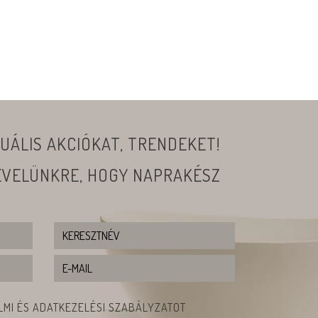
UÁLIS AKCIÓKAT, TRENDEKET!
LEVELÜNKRE, HOGY NAPRAKÉSZ
MI ÉS ADATKEZELÉSI SZABÁLYZATOT