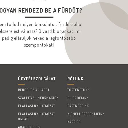
OGYAN RENDEZD BE A FÜRDŐT?
em tudod milyen burkolatot, fürdőszoba
elszerelést válassz? Olvasd blogunkat, mi
pedig eláruljuk neked a legfontosabb
szempontokat!
ÜGYFÉLSZOLGÁLAT
RÓLUNK
RENDELÉS ÁLLAPOT
TÖRTÉNETÜNK
SZÁLLÍTÁSI INFORMÁCIÓK
FILOZÓFIÁNK
ELÁLLÁSI NYILATKOZAT
PARTNEREINK
ELÁLLÁSI NYILATKOZAT
KIEMELT PROJEKTJEINK
ŰRLAP
KARRIER
ADATKEZELÉSI