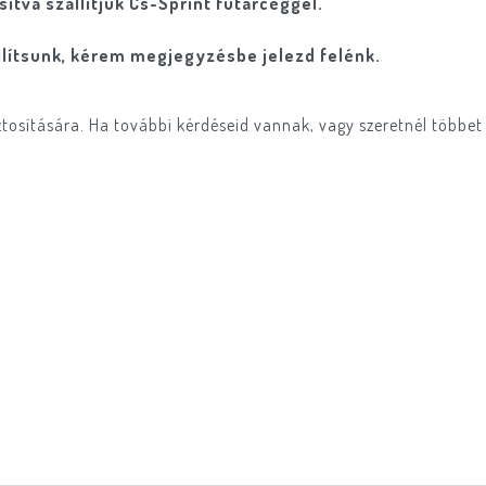
tva szállítjuk Cs-Sprint futárcéggel.
lítsunk, kérem megjegyzésbe jelezd felénk.
ztosítására. Ha további kérdéseid vannak, vagy szeretnél többet