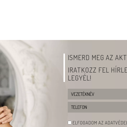
ISMERD MEG AZ AKT
IRATKOZZ FEL HÍR
LEGYÉL!
ELFOGADOM AZ ADATVÉDEL