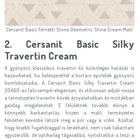
Cersanit Basic Fernetti Stone Geometric Shine Cream Matt
2. Cersanit Basic Silky
Travertin Cream
A gyönyörű klasszikus travertin kő különleges hatását is
hazaviheted, ha beleszerettél a kortárs épületek gyönyörű
homlokzataiba. A Cersanit Basic Silky Travertin Cream
20X60-as falicsempéi elegánsan, és stílusosan adják vissza
a természetes travertin kövek árnyalatokban és mintákban
gazdag megjelenését. E felületnek további előnye a
könnyebb karbantartás, hiszen a matt, természetes
felületen kevésbé látszik meg a por vagy a vízkő. Azáltal,
hogy kisebb fugahézaggal is lerakható, nem csak takarítani
egyszerűbb, de optikailag tágasabbá, nyitottabbá is teszi a