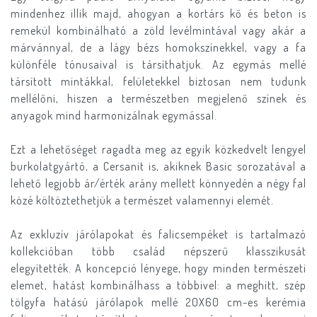
mindenhez illik majd, ahogyan a kortárs kő és beton is
remekül kombinálható a zöld levélmintával vagy akár a
márvánnyal, de a lágy bézs homokszínekkel, vagy a fa
különféle tónusaival is társíthatjuk. Az egymás mellé
társított mintákkal, felületekkel biztosan nem tudunk
mellélőni, hiszen a természetben megjelenő színek és
anyagok mind harmonizálnak egymással.
Ezt a lehetőséget ragadta meg az egyik közkedvelt lengyel
burkolatgyártó, a Cersanit is, akiknek Basic sorozatával a
lehető legjobb ár/érték arány mellett könnyedén a négy fal
közé költöztethetjük a természet valamennyi elemét.
Az exkluzív járólapokat és falicsempéket is tartalmazó
kollekcióban több család népszerű klasszikusát
elegyítették. A koncepció lényege, hogy minden természeti
elemet, hatást kombinálhass a többivel: a meghitt, szép
tölgyfa hatású járólapok mellé 20X60 cm-es kerémia