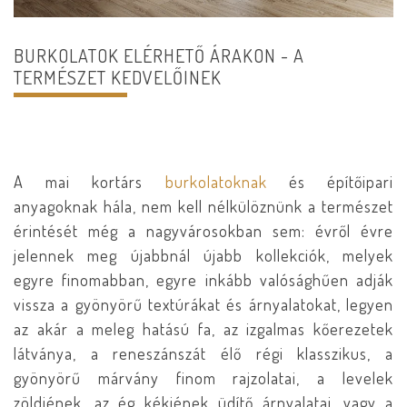
BURKOLATOK ELÉRHETŐ ÁRAKON - A
TERMÉSZET KEDVELŐINEK
A mai kortárs
burkolatoknak
és építőipari
anyagoknak hála, nem kell nélkülöznünk a természet
érintését még a nagyvárosokban sem: évről évre
jelennek meg újabbnál újabb kollekciók, melyek
egyre finomabban, egyre inkább valósághűen adják
vissza a gyönyörű textúrákat és árnyalatokat, legyen
az akár a meleg hatású fa, az izgalmas kőerezetek
látványa, a reneszánszát élő régi klasszikus, a
gyönyörű márvány finom rajzolatai, a levelek
zöldjének, az ég kékjének üdítő árnyalatai, vagy a