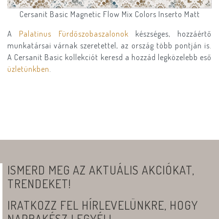
Cersanit Basic Magnetic Flow Mix Colors Inserto Matt
A
Palatinus Fürdőszobaszalonok
készséges, hozzáértő
munkatársai várnak szeretettel, az ország több pontján is.
A Cersanit Basic kollekciót keresd a hozzád legközelebb eső
üzletünkben
.
ISMERD MEG AZ AKTUÁLIS AKCIÓKAT,
TRENDEKET!
IRATKOZZ FEL HÍRLEVELÜNKRE, HOGY
NAPRAKÉSZ LEGYÉL!