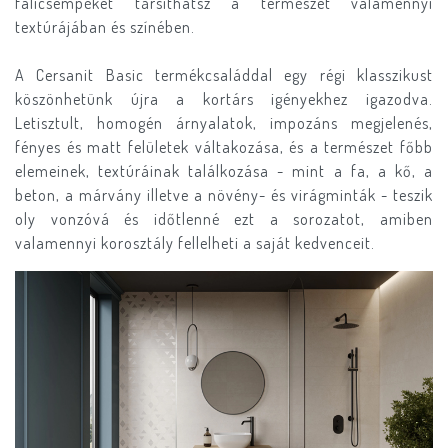
falicsempéket társíthatsz a természet valamennyi
textúrájában és színében.
A Cersanit Basic termékcsaláddal egy régi klasszikust
köszönhetünk újra a kortárs igényekhez igazodva.
Letisztult, homogén árnyalatok, impozáns megjelenés,
fényes és matt felületek váltakozása, és a természet főbb
elemeinek, textúráinak találkozása - mint a fa, a kő, a
beton, a márvány illetve a növény- és virágminták - teszik
oly vonzóvá és időtlenné ezt a sorozatot, amiben
valamennyi korosztály fellelheti a saját kedvenceit.