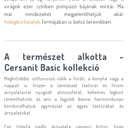
virágok ezer színben pompázó bájának mintái. Ma
már mindezeket megjeleníthetjük akár
hidegburkolatok
formájában is belső tereinkben.
A természet alkotta -
Cersanit Basic kollekció
Meghittebbé, otthonossá válik a fürdő, a konyha vagy a
nappali is, hiszen a természet textúrái és finom
árnyalataival nyugodt atmoszférát, kellemes légkört
teremthetünk, és ami a legjobb benne: harmonikusan
kombinálhatjuk egymással az egyes textúrákat és
árnyalatokat.
Egy tölgyfa padló árnyalata ugyanis biztos, hogy