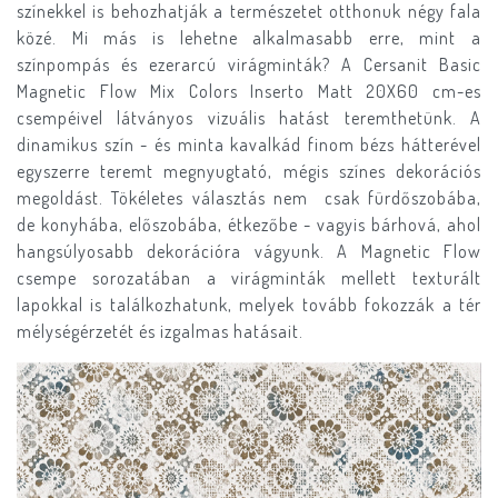
színekkel is behozhatják a természetet otthonuk négy fala
közé. Mi más is lehetne alkalmasabb erre, mint a
színpompás és ezerarcú virágminták? A Cersanit Basic
Magnetic Flow Mix Colors Inserto Matt 20X60 cm-es
csempéivel látványos vizuális hatást teremthetünk. A
dinamikus szín - és minta kavalkád finom bézs hátterével
egyszerre teremt megnyugtató, mégis színes dekorációs
megoldást. Tökéletes választás nem csak fürdőszobába,
de konyhába, előszobába, étkezőbe - vagyis bárhová, ahol
hangsúlyosabb dekorációra vágyunk. A Magnetic Flow
csempe sorozatában a virágminták mellett texturált
lapokkal is találkozhatunk, melyek tovább fokozzák a tér
mélységérzetét és izgalmas hatásait.