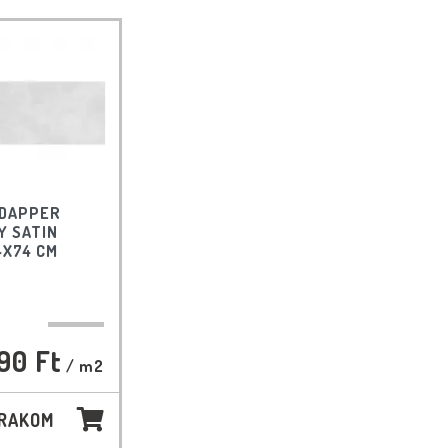
 DAPPER
Y SATIN
4X74 CM
90 Ft
/ m2
 RAKOM