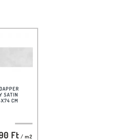
 DAPPER
Y SATIN
4X74 CM
90 Ft
/ m2