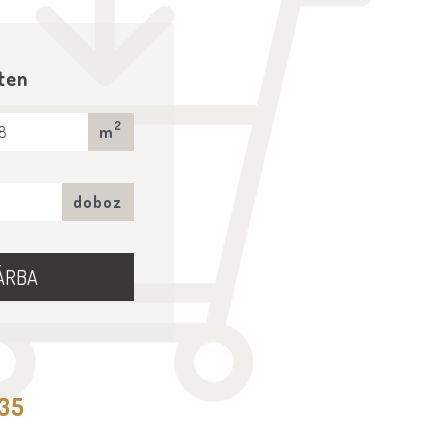
ten
2
m
doboz
ÁRBA
535