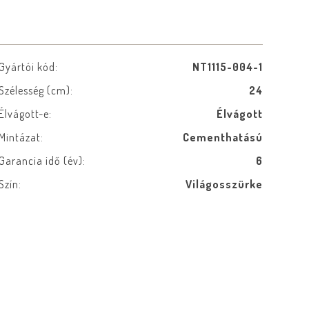
Gyártói kód:
NT1115-004-1
Szélesség (cm):
24
Élvágott-e:
Élvágott
Mintázat:
Cementhatású
Garancia idő (év):
6
Szín:
Világosszürke