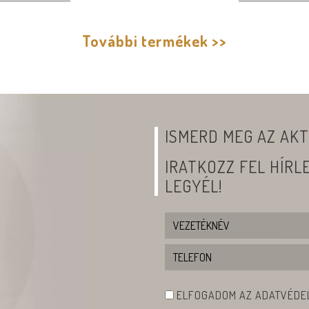
További termékek >>
ISMERD MEG AZ AKT
IRATKOZZ FEL HÍR
LEGYÉL!
ELFOGADOM AZ ADATVÉDEL