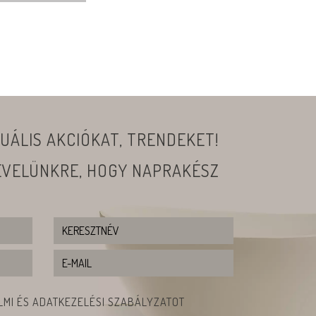
UÁLIS AKCIÓKAT, TRENDEKET!
LEVELÜNKRE, HOGY NAPRAKÉSZ
MI ÉS ADATKEZELÉSI SZABÁLYZATOT