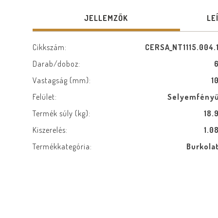
JELLEMZŐK
LE
Cikkszám:
CERSA_NT1115.004.
Darab/doboz:
Vastagság (mm):
1
Felület:
Selyemfény
Termék súly (kg):
18.
Kiszerelés:
1.0
Termékkategória:
Burkola