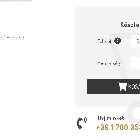
Készle
ás a valóságban
Felület:
Mennyiség:
KOS
Hívj minket:
+36 1 700 3