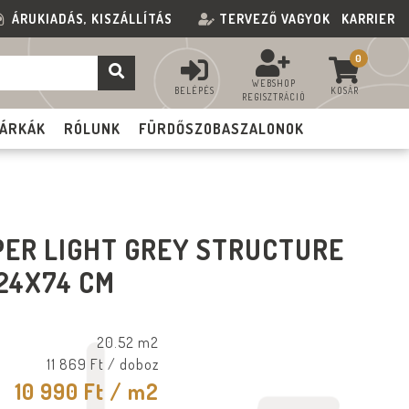
ÁRUKIADÁS, KISZÁLLÍTÁS
TERVEZŐ VAGYOK
KARRIER
0
WEBSHOP
BELÉPÉS
KOSÁR
REGISZTRÁCIÓ
ÁRKÁK
RÓLUNK
FÜRDŐSZOBASZALONOK
PER LIGHT GREY STRUCTURE
24X74 CM
20.52 m2
11 869 Ft
/ doboz
10 990 Ft
/ m2