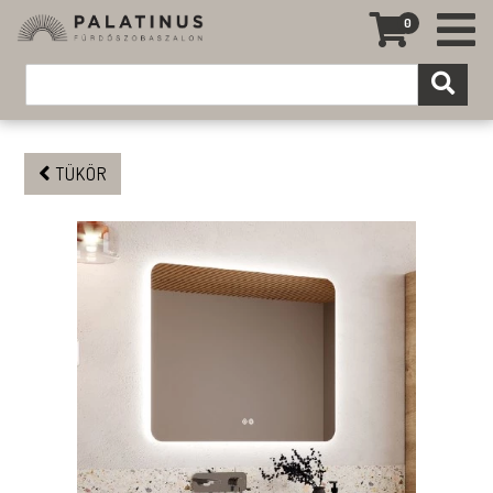
0
TÜKÖR