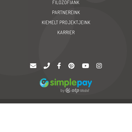
FILOZÓFIÁNK
PARTNEREINK
KIEMELT PROJEKTJEINK
KARRIER
© Copyright 2020 |
Palatinus '94 Kft
| Minden jog fenntartva
GYIK
Karrier
Impressum
Neo
Soft