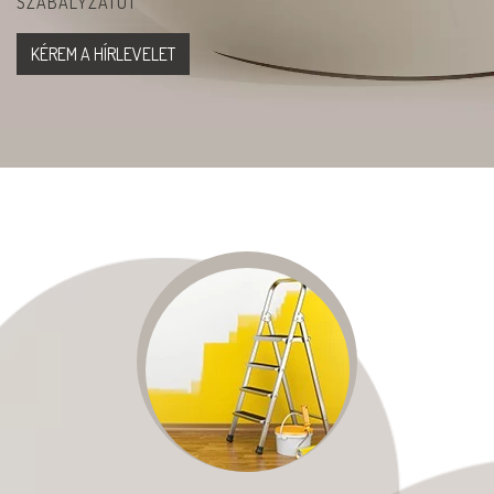
SZABÁLYZATOT