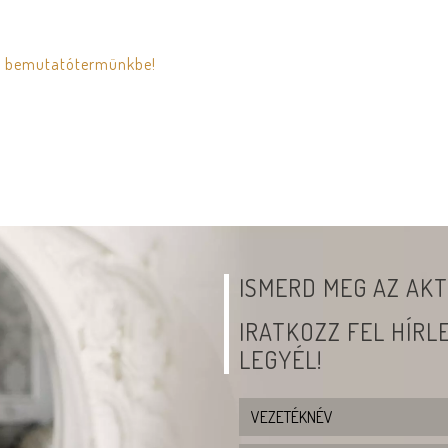
 el bemutatótermünkbe!
ISMERD MEG AZ AKT
IRATKOZZ FEL HÍR
LEGYÉL!