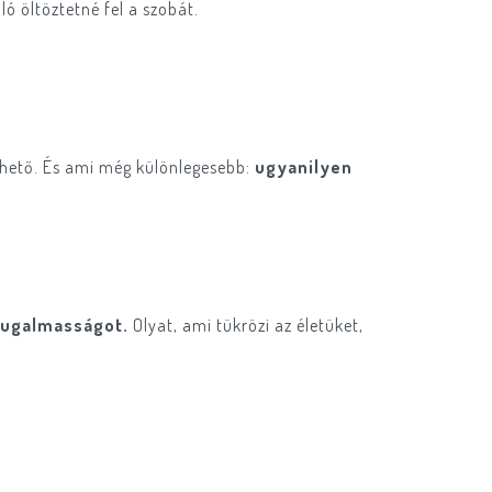
ó öltöztetné fel a szobát.
elezhető. És ami még különlegesebb:
ugyanilyen
 rugalmasságot.
Olyat, ami tükrözi az életüket,