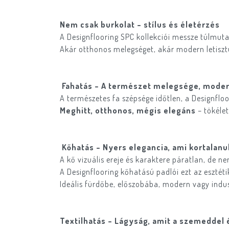
Nem csak burkolat – stílus és életérzés
A Designflooring SPC kollekciói messze túlmutat
Akár otthonos melegséget, akár modern letiszt
Fahatás – A természet melegsége, mode
A természetes fa szépsége időtlen, a Designflo
Meghitt, otthonos, mégis elegáns
– tökéle
Kőhatás – Nyers elegancia, ami kortalanul
A kő vizuális ereje és karaktere páratlan, de n
A Designflooring kőhatású padlói ezt az esztét
Ideális fürdőbe, előszobába, modern vagy indusz
Textilhatás – Lágyság, amit a szemeddel 