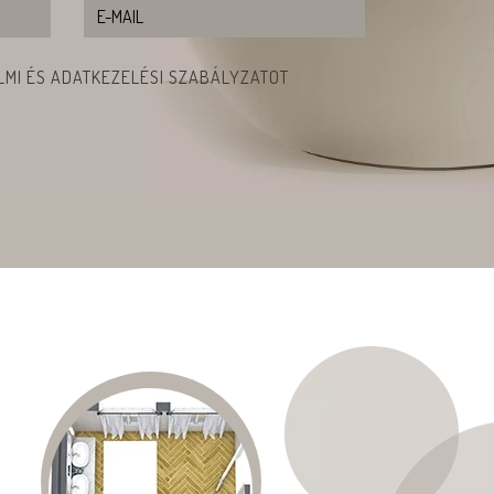
MI ÉS ADATKEZELÉSI SZABÁLYZATOT