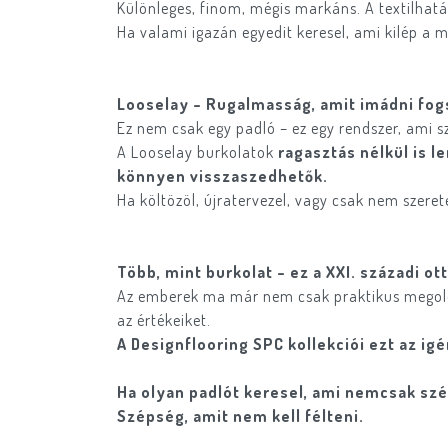
Különleges, finom, mégis markáns. A textilhatá
Ha valami igazán egyedit keresel, ami kilép a m
Looselay – Rugalmasság, amit imádni fog
Ez nem csak egy padló – ez egy rendszer, ami 
A Looselay burkolatok
ragasztás nélkül is l
könnyen visszaszedhetők.
Ha költözöl, újratervezel, vagy csak nem szere
Több, mint burkolat – ez a XXI. századi ot
Az emberek ma már nem csak praktikus megol
az értékeiket.
A Designflooring SPC kollekciói ezt az igé
Ha olyan padlót keresel, ami nemcsak szép
Szépség, amit nem kell félteni.