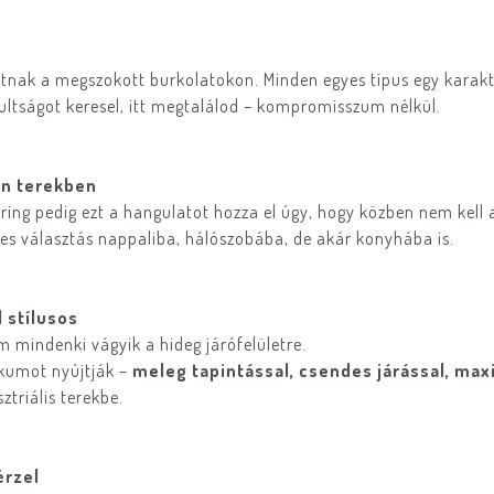
nak a megszokott burkolatokon. Minden egyes típus egy karakteres
ultságot keresel, itt megtalálod – kompromisszum nélkül.
rn terekben
oring pedig ezt a hangulatot hozza el úgy, hogy közben nem kel
tes választás nappaliba, hálószobába, de akár konyhába is.
 stílusos
em mindenki vágyik a hideg járófelületre.
ikumot nyújtják –
meleg tapintással, csendes járással, max
triális terekbe.
érzel