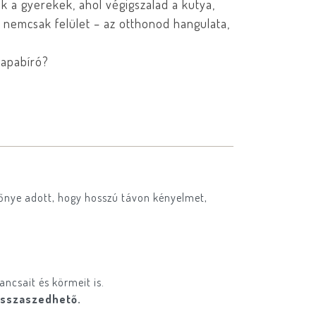
k a gyerekek, ahol végigszalad a kutya,
ó nemcsak felület – az otthonod hangulata,
rapabíró?
előnye adott, hogy hosszú távon kényelmet,
ancsait és körmeit is.
isszaszedhető.