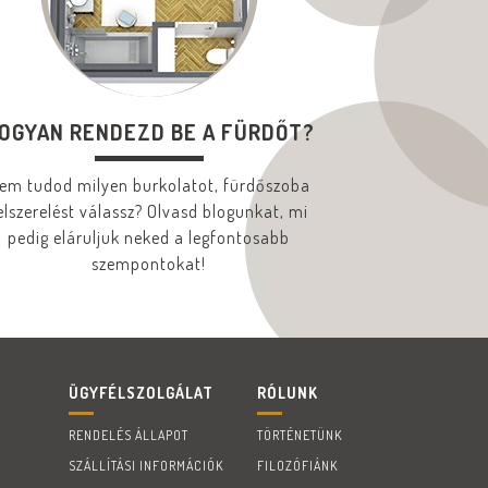
OGYAN RENDEZD BE A FÜRDŐT?
em tudod milyen burkolatot, fürdőszoba
elszerelést válassz? Olvasd blogunkat, mi
pedig eláruljuk neked a legfontosabb
szempontokat!
ÜGYFÉLSZOLGÁLAT
RÓLUNK
RENDELÉS ÁLLAPOT
TÖRTÉNETÜNK
SZÁLLÍTÁSI INFORMÁCIÓK
FILOZÓFIÁNK