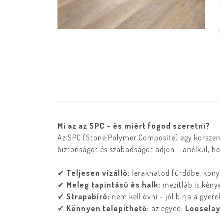
Mi az az SPC – és miért fogod szeretni?
Az SPC (Stone Polymer Composite) egy korszerű 
biztonságot és szabadságot adjon – anélkül, h
✔
Teljesen vízálló:
lerakhatod fürdőbe, kony
✔
Meleg tapintású és halk:
mezítláb is kény
✔
Strapabíró:
nem kell óvni – jól bírja a gyer
✔
Könnyen telepíthető:
az egyedi
Loosela