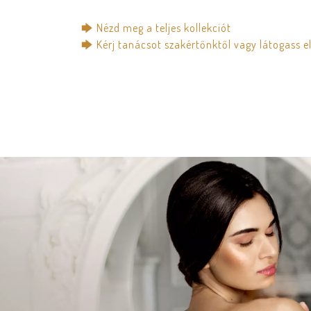
🡆 Nézd meg a teljes kollekciót
🡆 Kérj tanácsot szakértőnktől vagy látogass