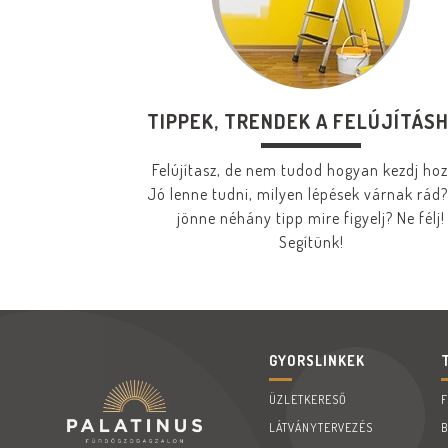
TIPPEK, TRENDEK A FELÚJÍTÁS
Felújítasz, de nem tudod hogyan kezdj ho
Jó lenne tudni, milyen lépések várnak rád?
jönne néhány tipp mire figyelj? Ne félj!
Segítünk!
GYORSLINKEK
ÜZLETKERESŐ
LÁTVÁNYTERVEZÉS