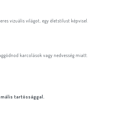
 vizuális világot, egy életstílust képvisel.
l aggódnod karcolások vagy nedvesség miatt.
imális tartóssággal.