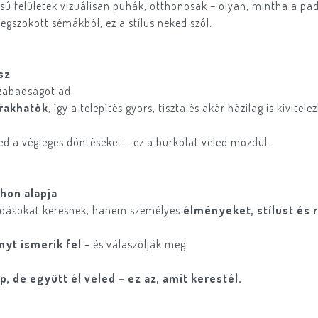
sú felületek vizuálisan puhák, otthonosak – olyan, mintha a padl
egszokott sémákból, ez a stílus neked szól.
sz
szabadságot ad.
erakhatók
, így a telepítés gyors, tiszta és akár házilag is kivit
ted a végleges döntéseket – ez a burkolat veled mozdul.
thon alapja
dásokat keresnek, hanem személyes
élményeket, stílust és
nyt ismerik fel
– és válaszolják meg.
, de együtt él veled – ez az, amit kerestél.