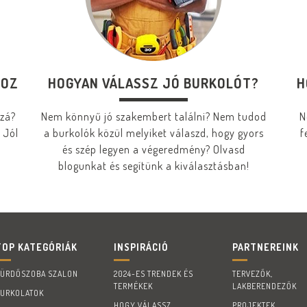
HOZ
HOGYAN VÁLASSZ JÓ BURKOLÓT?
H
zzá?
Nem könnyű jó szakembert találni? Nem tudod
N
 Jól
a burkolók közül melyiket válaszd, hogy gyors
f
és szép legyen a végeredmény? Olvasd
blogunkat és segítünk a kiválasztásban!
TOP KATEGÓRIÁK
INSPIRÁCIÓ
PARTNEREINK
FÜRDŐSZOBA SZALON
2024-ES TRENDEK ÉS
TERVEZŐK,
TERMÉKEK
LAKBERENDEZŐK
BURKOLATOK
HOGY VÁLASSZ
PROJEKTEK