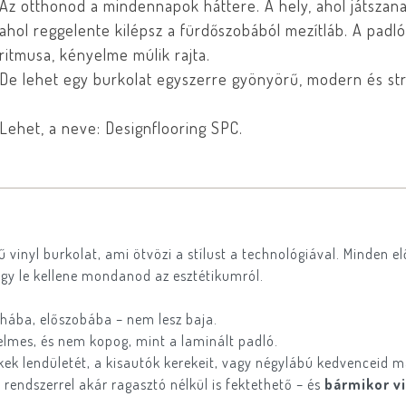
Az otthonod a mindennapok háttere. A hely, ahol játszana
ahol reggelente kilépsz a fürdőszobából mezítláb. A padl
ritmusa, kényelme múlik rajta.
De lehet egy burkolat egyszerre gyönyörű, modern és st
Lehet, a neve: Designflooring SPC.
vinyl burkolat, ami ötvözi a stílust a technológiával. Minden 
ogy le kellene mondanod az esztétikumról.
hába, előszobába – nem lesz baja.
elmes, és nem kopog, mint a laminált padló.
ekek lendületét, a kisautók kerekeit, vagy négylábú kedvenceid m
y
rendszerrel akár ragasztó nélkül is fektethető – és
bármikor v