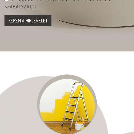
SZABÁLYZATOT