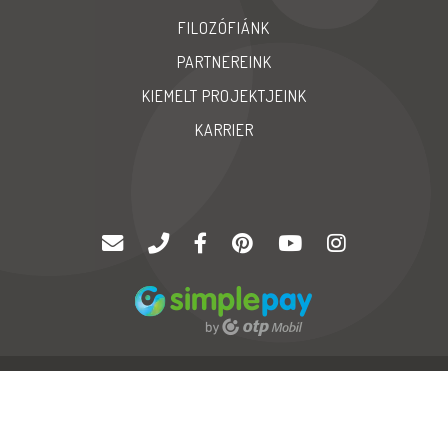
FILOZÓFIÁNK
PARTNEREINK
KIEMELT PROJEKTJEINK
KARRIER
© Copyright 2020 |
Palatinus '94 Kft
| Minden jog fenntartva
GYIK
Karrier
Impressum