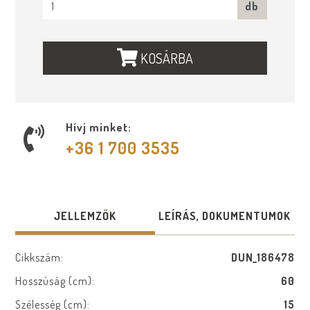
db
KOSÁRBA
Hívj minket:
+36 1 700 3535
JELLEMZŐK
LEÍRÁS, DOKUMENTUMOK
Cikkszám:
DUN_186478
Hosszúság (cm):
60
Szélesség (cm):
15