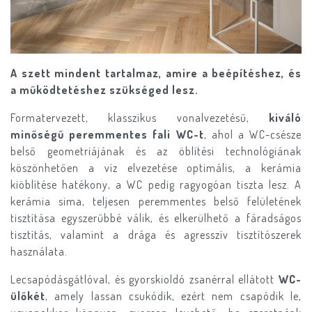
A szett mindent tartalmaz, amire a beépítéshez, és
a működtetéshez szükséged lesz.
Formatervezett, klasszikus vonalvezetésű,
kiváló
minőségű peremmentes fali WC-t
, ahol a WC-csésze
belső geometriájának és az öblítési technológiának
köszönhetően a víz elvezetése optimális, a kerámia
kiöblítése hatékony, a WC pedig ragyogóan tiszta lesz. A
kerámia sima, teljesen peremmentes belső felületének
tisztítása egyszerűbbé válik, és elkerülhető a fáradságos
tisztítás, valamint a drága és agresszív tisztítószerek
használata.
Lecsapódásgátlóval, és gyorskioldó zsanérral ellátott
WC-
ülőkét
, amely lassan csukódik, ezért nem csapódik le,