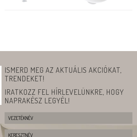
ISMERD MEG AZ AKTUÁLIS AKCIÓKAT,
TRENDEKET!
IRATKOZZ FEL HÍRLEVELÜNKRE, HOGY
NAPRAKÉSZ LEGYÉL!