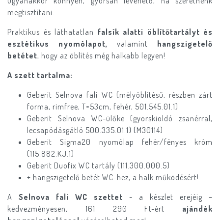
ugyanakkor könnyen, gyorsan levehető, ha szeretnénk
megtisztítani.
Praktikus és láthatatlan
falsík alatti öblítőtartályt és
esztétikus nyomólapot,
valamint
hangszigetelő
betétet
, hogy az öblítés még halkabb legyen!
A szett tartalma:
Geberit Selnova fali WC (mélyöblítésű, részben zárt
forma, rimfree, T=53cm, fehér, 501.545.01.1)
Geberit Selnova WC-ülőke (gyorskioldó zsanérral,
lecsapódásgátló 500.335.01.1) (M30114)
Geberit Sigma20 nyomólap fehér/fényes króm
(115.882.KJ.1)
Geberit Duofix WC tartály (111.300.000.5)
+ hangszigetelő betét WC-hez, a halk működésért!
A
Selnova fali WC szettet
- a készlet erejéig –
kedvezményesen, 161 290 Ft-ért
ajándék