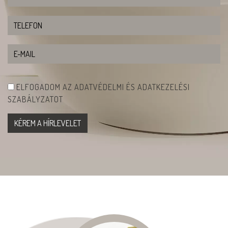
ELFOGADOM AZ ADATVÉDELMI ÉS ADATKEZELÉSI
SZABÁLYZATOT