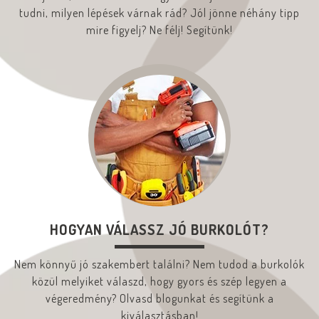
tudni, milyen lépések várnak rád? Jól jönne néhány tipp
mire figyelj? Ne félj! Segítünk!
HOGYAN VÁLASSZ JÓ BURKOLÓT?
Nem könnyű jó szakembert találni? Nem tudod a burkolók
közül melyiket válaszd, hogy gyors és szép legyen a
végeredmény? Olvasd blogunkat és segítünk a
kiválasztásban!