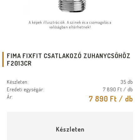
A képek illusztrációk. A színek és a csomagolás a
valóságban eltérhetnek!
FIMA FIXFIT CSATLAKOZÓ ZUHANYCSŐHÖZ
F2013CR
Készleten:
35 db
Eredeti egységár:
7 890 Ft
/ db
Ár:
7 890 Ft
/ db
Készleten