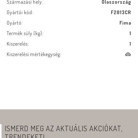
Származási hely:
Olaszország
Gyártói kód:
F2013CR
Gyártó:
Fima
Termék súly (kg):
1
Kiszerelés:
1
Kiszerelési mértékegység:
db
ISMERD MEG AZ AKTUÁLIS AKCIÓKAT,
TRENDEKET!