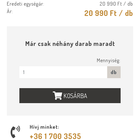
Eredeti egységár:
20 990 Ft
/ db
Ár:
20 990 Ft
/ db
Már csak néhány darab maradt
Mennyiség:
db
KOSÁRBA
Hívj minket:
+36 1 700 3535