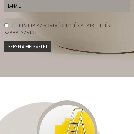
ELFOGADOM AZ ADATVÉDELMI ÉS ADATKEZELÉSI
SZABÁLYZATOT