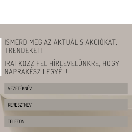
ISMERD MEG AZ AKTUÁLIS AKCIÓKAT,
TRENDEKET!
IRATKOZZ FEL HÍRLEVELÜNKRE, HOGY
NAPRAKÉSZ LEGYÉL!