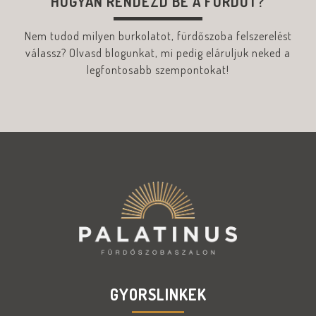
HOGYAN RENDEZD BE A FÜRDŐT?
Nem tudod milyen burkolatot, fürdőszoba felszerelést
válassz? Olvasd blogunkat, mi pedig eláruljuk neked a
legfontosabb szempontokat!
GYORSLINKEK