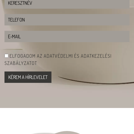
ELFOGADOM AZ ADATVÉDELMI ÉS ADATKEZELÉSI
SZABÁLYZATOT