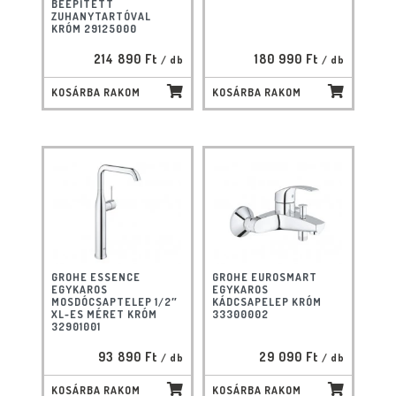
BEÉPÍTETT
ZUHANYTARTÓVAL
KRÓM 29125000
214 890 Ft
180 990 Ft
/ db
/ db
KOSÁRBA RAKOM
KOSÁRBA RAKOM
GROHE ESSENCE
GROHE EUROSMART
EGYKAROS
EGYKAROS
MOSDÓCSAPTELEP 1/2″
KÁDCSAPELEP KRÓM
XL-ES MÉRET KRÓM
33300002
32901001
93 890 Ft
29 090 Ft
/ db
/ db
KOSÁRBA RAKOM
KOSÁRBA RAKOM