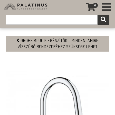
0
GROHE BLUE KIEGÉSZÍTŐK – MINDEN, AMIRE
VÍZSZŰRŐ RENDSZERÉHEZ SZÜKSÉGE LEHET