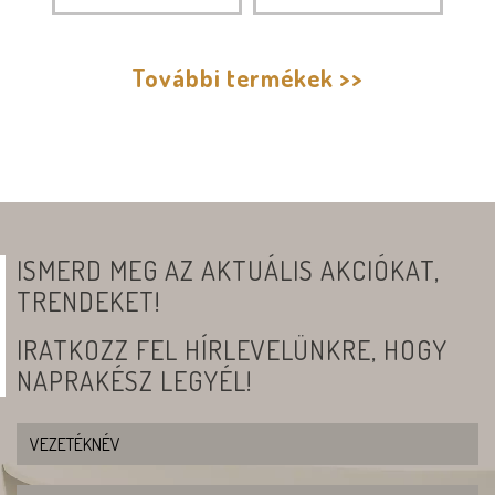
További termékek >>
ISMERD MEG AZ AKTUÁLIS AKCIÓKAT,
TRENDEKET!
IRATKOZZ FEL HÍRLEVELÜNKRE, HOGY
NAPRAKÉSZ LEGYÉL!