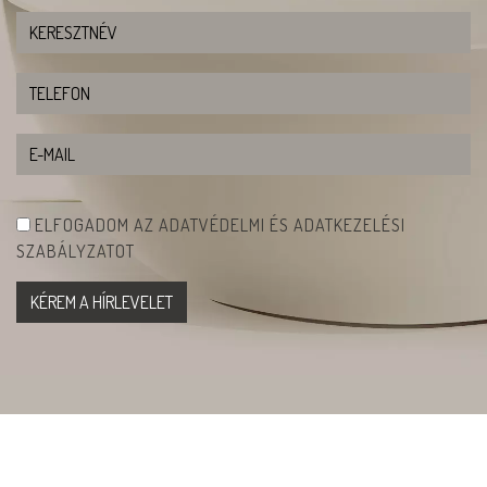
ELFOGADOM AZ ADATVÉDELMI ÉS ADATKEZELÉSI
SZABÁLYZATOT