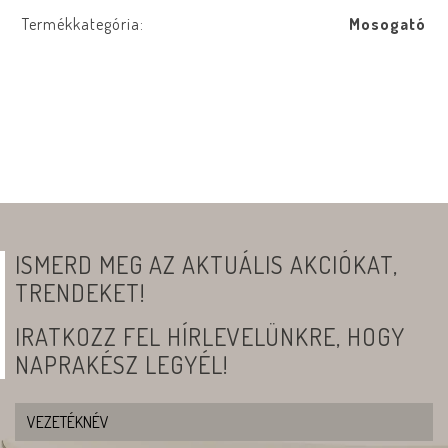
Termékkategória:
Mosogató
ISMERD MEG AZ AKTUÁLIS AKCIÓKAT,
TRENDEKET!
IRATKOZZ FEL HÍRLEVELÜNKRE, HOGY
NAPRAKÉSZ LEGYÉL!