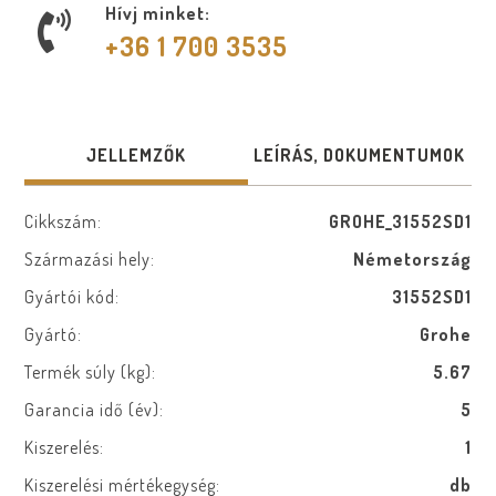
Hívj minket:
+36 1 700 3535
JELLEMZŐK
LEÍRÁS, DOKUMENTUMOK
Cikkszám:
GROHE_31552SD1
Származási hely:
Németország
Gyártói kód:
31552SD1
Gyártó:
Grohe
Termék súly (kg):
5.67
Garancia idő (év):
5
Kiszerelés:
1
Kiszerelési mértékegység:
db