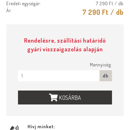
Eredeti egységár:
7 290 Ft
/ db
Ár:
7 290 Ft
/ db
Rendelésre, szállítási határidő
gyári visszaigazolás alapján
Mennyiség:
db
KOSÁRBA
Hívj minket: