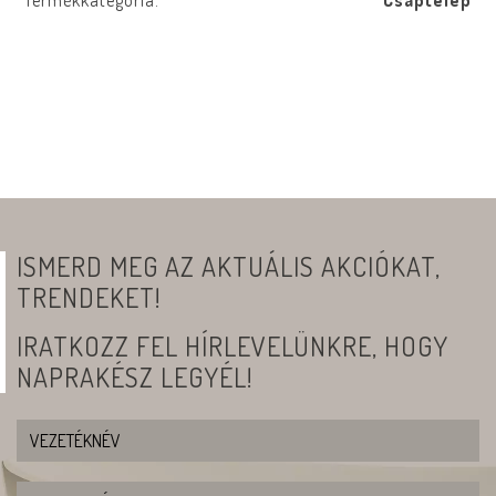
Termékkategória:
Csaptelep
ISMERD MEG AZ AKTUÁLIS AKCIÓKAT,
TRENDEKET!
IRATKOZZ FEL HÍRLEVELÜNKRE, HOGY
NAPRAKÉSZ LEGYÉL!