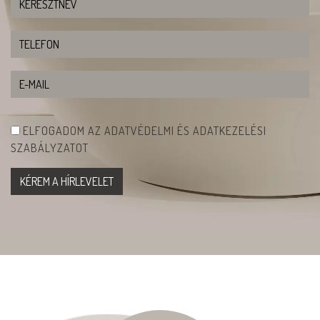
ELFOGADOM AZ ADATVÉDELMI ÉS ADATKEZELÉSI
SZABÁLYZATOT