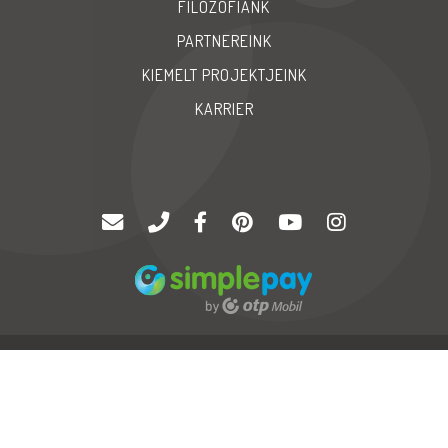
FILOZÓFIÁNK
PARTNEREINK
KIEMELT PROJEKTJEINK
KARRIER
© Copyright 2020 |
Palatinus '94 Kft
| Minden jog fenntartva
GYIK
Karrier
Impressum
Neo
Soft