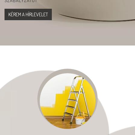
SZABÁLYZATOT