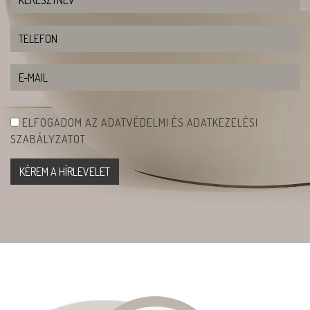
ELFOGADOM AZ ADATVÉDELMI ÉS ADATKEZELÉSI
SZABÁLYZATOT