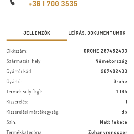
+36 1 700 3535
JELLEMZŐK
LEÍRÁS, DOKUMENTUMOK
Cikkszám:
GROHE_267482433
Származási hely:
Németország
Gyártói kód:
267482433
Gyártó:
Grohe
Termék súly (kg):
1.165
Kiszerelés:
1
Kiszerelési mértékegység:
db
Szín:
Matt fekete
Termékkategória:
Zuhanyrendszer