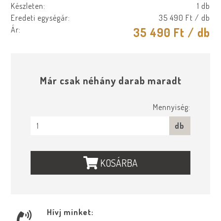
Készleten:
1 db
Eredeti egységár:
35 490 Ft
/ db
Ár:
35 490 Ft
/ db
Már csak néhány darab maradt
Mennyiség:
db
KOSÁRBA
Hívj minket: