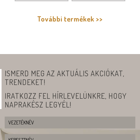
További termékek >>
ISMERD MEG AZ AKTUÁLIS AKCIÓKAT,
TRENDEKET!
IRATKOZZ FEL HÍRLEVELÜNKRE, HOGY
NAPRAKÉSZ LEGYÉL!