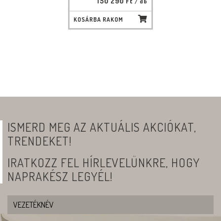
150 290 Ft
/ db
KOSÁRBA RAKOM
ISMERD MEG AZ AKTUÁLIS AKCIÓKAT,
TRENDEKET!
IRATKOZZ FEL HÍRLEVELÜNKRE, HOGY
NAPRAKÉSZ LEGYÉL!