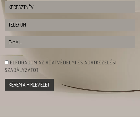
ELFOGADOM AZ ADATVÉDELMI ÉS ADATKEZELÉSI
SZABÁLYZATOT