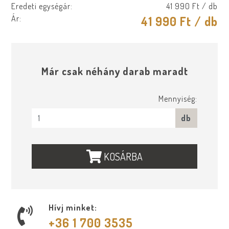
Eredeti egységár:
41 990 Ft
/ db
Ár:
41 990 Ft
/ db
Már csak néhány darab maradt
Mennyiség:
db
KOSÁRBA
Hívj minket:
+36 1 700 3535