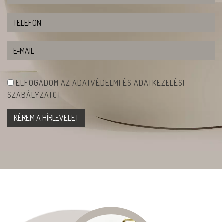
ELFOGADOM AZ ADATVÉDELMI ÉS ADATKEZELÉSI
SZABÁLYZATOT