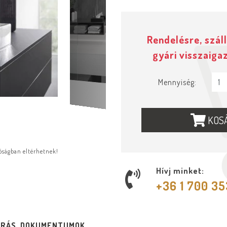
Rendelésre, száll
gyári visszaiga
Mennyiség:
KOS
lóságban eltérhetnek!
Hívj minket:
+36 1 700 3
ÍRÁS, DOKUMENTUMOK