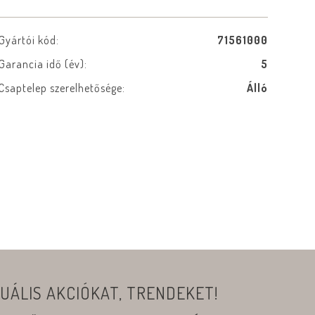
Gyártói kód:
71561000
Garancia idő (év):
5
Csaptelep szerelhetősége:
Álló
UÁLIS AKCIÓKAT, TRENDEKET!