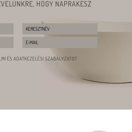
LEVELÜNKRE, HOGY NAPRAKÉSZ
MI ÉS ADATKEZELÉSI SZABÁLYZATOT