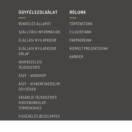
ÜGYFÉLSZOLGÁLAT
RÓLUNK
RENDELÉS ÁLLAPOT
TÖRTÉNETÜNK
SZÁLLÍTÁSI INFORMÁCIÓK
FILOZÓFIÁNK
ELÁLLÁSI NYILATKOZAT
PARTNEREINK
ELÁLLÁSI NYILATKOZAT
KIEMELT PROJEKTJEINK
ŰRLAP
KARRIER
ADATKEZELÉSI
TÁJÉKOZTATÓ
ÁSZF - WEBSHOP
ÁSZF - KISKERESKEDELMI
EGYSÉGEK
VÁSÁRLÓI TÁJÉKOZTATÓ
HIDEGBURKOLATI
TERMÉKEKHEZ
VISSZAÉLÉS BEJELENTES