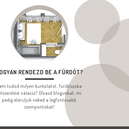
OGYAN RENDEZD BE A FÜRDŐT?
em tudod milyen burkolatot, fürdőszoba
elszerelést válassz? Olvasd blogunkat, mi
pedig eláruljuk neked a legfontosabb
szempontokat!