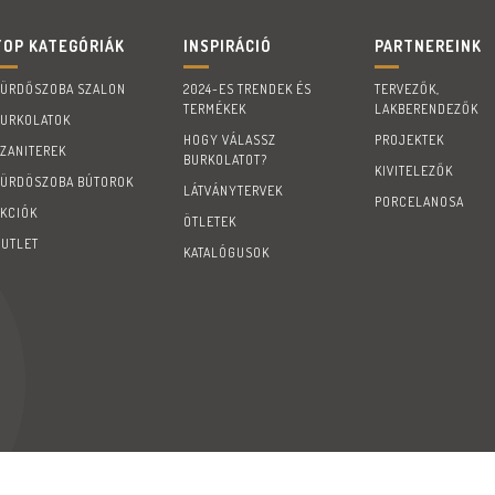
TOP KATEGÓRIÁK
INSPIRÁCIÓ
PARTNEREINK
FÜRDŐSZOBA SZALON
2024-ES TRENDEK ÉS
TERVEZŐK,
TERMÉKEK
LAKBERENDEZŐK
BURKOLATOK
HOGY VÁLASSZ
PROJEKTEK
SZANITEREK
BURKOLATOT?
KIVITELEZŐK
FÜRDÖSZOBA BÚTOROK
LÁTVÁNYTERVEK
PORCELANOSA
AKCIÓK
ÖTLETEK
OUTLET
KATALÓGUSOK