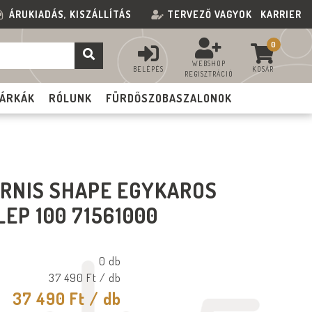
ÁRUKIADÁS, KISZÁLLÍTÁS
TERVEZŐ VAGYOK
KARRIER
0
WEBSHOP
BELÉPÉS
KOSÁR
REGISZTRÁCIÓ
ÁRKÁK
RÓLUNK
FÜRDŐSZOBASZALONOK
RNIS SHAPE EGYKAROS
EP 100 71561000
0 db
37 490 Ft
/ db
37 490 Ft
/ db