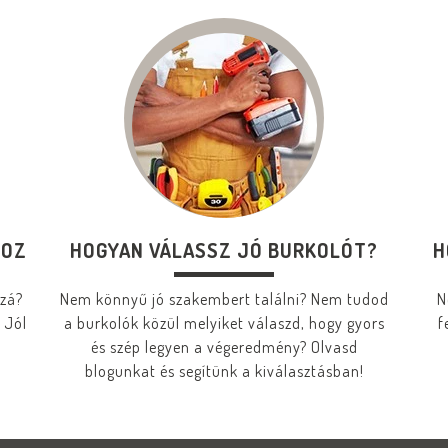
HOZ
HOGYAN VÁLASSZ JÓ BURKOLÓT?
H
zzá?
Nem könnyű jó szakembert találni? Nem tudod
N
 Jól
a burkolók közül melyiket válaszd, hogy gyors
f
és szép legyen a végeredmény? Olvasd
blogunkat és segítünk a kiválasztásban!