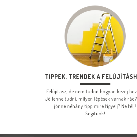
TIPPEK, TRENDEK A FELÚJÍTÁS
Felújítasz, de nem tudod hogyan kezdj ho
Jó lenne tudni, milyen lépések várnak rád?
jönne néhány tipp mire figyelj? Ne félj!
Segítünk!