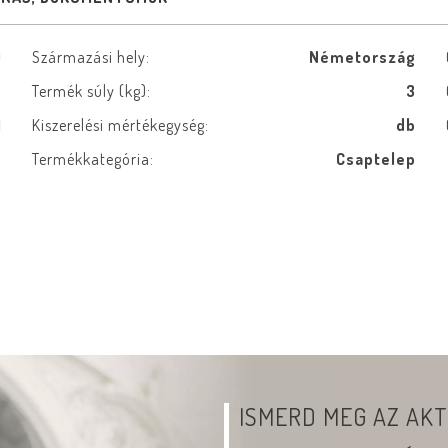
0
Származási hely:
Németország
e
Termék súly (kg):
3
1
Kiszerelési mértékegység:
db
m
Termékkategória:
Csaptelep
ISMERD MEG AZ AKT