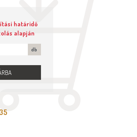
ítási határidő
zolás alapján
db
ÁRBA
535