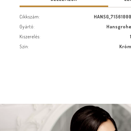
Cikkszám:
HANSG_7156100
Gyártó:
Hansgroh
Kiszerelés:
Szín:
Kró