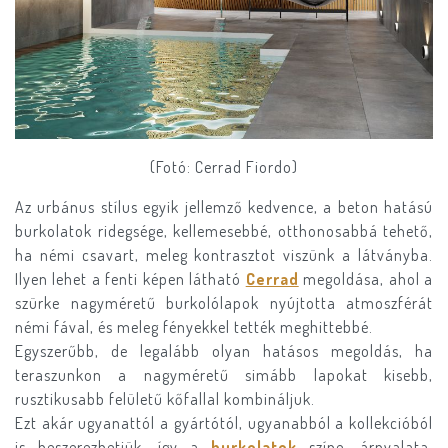
(Fotó: Cerrad Fiordo)
Az urbánus stílus egyik jellemző kedvence, a beton hatású
burkolatok ridegsége, kellemesebbé, otthonosabbá tehető,
ha némi csavart, meleg kontrasztot viszünk a látványba.
Ilyen lehet a fenti képen látható
Cerrad
megoldása, ahol a
szürke nagyméretű burkolólapok nyújtotta atmoszférát
némi fával, és meleg fényekkel tették meghittebbé.
Egyszerűbb, de legalább olyan hatásos megoldás, ha
teraszunkon a nagyméretű simább lapokat kisebb,
rusztikusabb felületű kőfallal kombináljuk.
Ezt akár ugyanattól a gyártótól, ugyanabból a kollekcióból
is beszerezhetjük, így a
burkolatok
színe, árnyalata,