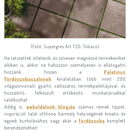
(Fotó: Supergres Art T20, Tobaco)
Ha tetszettek ötleteink, és szívesen megnézné termékeinket
élőben is, akkor ne habozzon személyesen is ellátogatni
hozzánk, hiszen a
Palatinus
Fürdőszobaszalonok
kínálatában több mint 200
világszínvonalú gyártó változatos termékpalettájával, és
hozzáértő, felkészült értékesítő munkatársakkal
találkozhat.
Addig is,
weboldalunk blogján
számos remek tippet,
inspirációt talál otthona bármely helyiségének kreatív és
egyedi burkolásához, vagy akár a
fürdőszoba
komplett
berendezéséhez!