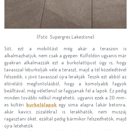
(Fotó: Supergres Lakestone)
Sőt, ezt a mobilitást még akár a teraszon is
alkalmazhatjuk, nem csak a gyepen: Külföldön ugyanis már
gyakran alkalmazzák ezt a burkolattípust úgy is, hogy
tavasszal leburkolják vele a teraszt, majd a tél közeledtével
felszedik, s jövő tavasszal újra lerakják. Teszik ezt abból az
előrelátó megfontolásból, hogy a komolyabb fagyok
beálltával, még véletlenül se fagyjanak fel a lapok. Ez pedig
minden további nélkül megtehető, ugyanis ezek a 20 mm-
es kültéri
burkolólapok
egy sima alapra (akár betonra,
akár kavics zúzalékra) is lerakhatók, nem muszáj
ragasztani őket, ezáltal pedig bármikor felszedhetők, majd
újra letehetők.