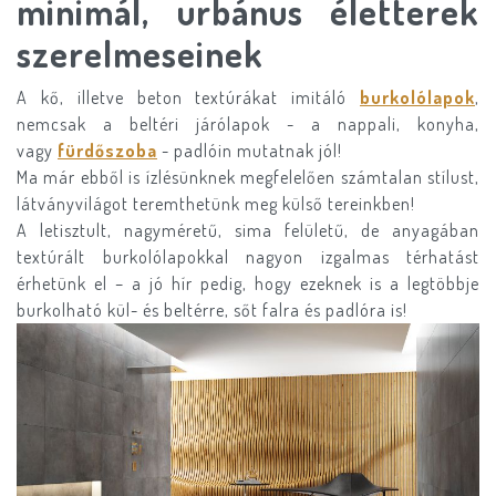
minimál, urbánus életterek
szerelmeseinek
A kő, illetve beton textúrákat imitáló
burkolólapok
,
nemcsak a beltéri járólapok - a nappali, konyha,
vagy
fürdőszoba
- padlóin mutatnak jól!
Ma már ebből is ízlésünknek megfelelően számtalan stílust,
látványvilágot teremthetünk meg külső tereinkben!
A letisztult, nagyméretű, sima felületű, de anyagában
textúrált burkolólapokkal nagyon izgalmas térhatást
érhetünk el – a jó hír pedig, hogy ezeknek is a legtöbbje
burkolható kül- és beltérre, sőt falra és padlóra is!