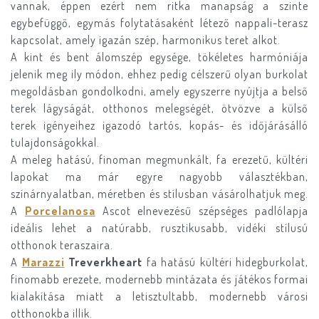
vannak, éppen ezért nem ritka manapság a szinte
egybefüggő, egymás folytatásaként létező nappali-terasz
kapcsolat, amely igazán szép, harmonikus teret alkot.
A kint és bent álomszép egysége, tökéletes harmóniája
jelenik meg ily módon, ehhez pedig célszerű olyan burkolat
megoldásban gondolkodni, amely egyszerre nyújtja a belső
terek lágyságát, otthonos melegségét, ötvözve a külső
terek igényeihez igazodó tartós, kopás- és időjárásálló
tulajdonságokkal.
A meleg hatású, finoman megmunkált, fa erezetű, kültéri
lapokat ma már egyre nagyobb választékban,
színárnyalatban, méretben és stílusban vásárolhatjuk meg.
A
Porcelanosa
Ascot elnevezésű szépséges padlólapja
ideális lehet a natúrabb, rusztikusabb, vidéki stílusú
otthonok teraszaira.
A
Marazzi
Treverkheart
fa hatású kültéri hidegburkolat,
finomabb erezete, modernebb mintázata és játékos formai
kialakítása miatt a letisztultabb, modernebb városi
otthonokba illik.