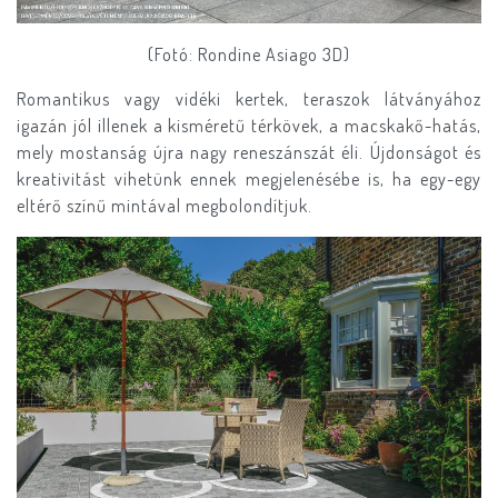
(Fotó: Rondine Asiago 3D)
Romantikus vagy vidéki kertek, teraszok látványához
igazán jól illenek a kisméretű térkövek, a macskakő-hatás,
mely mostanság újra nagy reneszánszát éli. Újdonságot és
kreativitást vihetünk ennek megjelenésébe is, ha egy-egy
eltérő színű mintával megbolondítjuk.