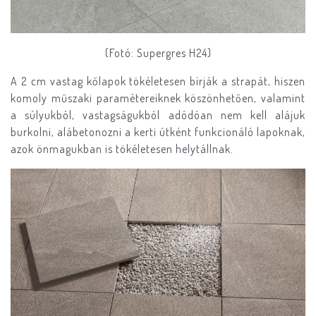
(Fotó: Supergres H24)
A 2 cm vastag kőlapok tökéletesen bírják a strapát, hiszen
komoly műszaki paramétereiknek köszönhetően, valamint
a súlyukból, vastagságukból adódóan nem kell alájuk
burkolni, alábetonozni a kerti útként funkcionáló lapoknak,
azok önmagukban is tökéletesen helytállnak.