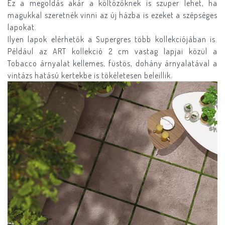
Ez a megoldás akár a költözőknek is szuper lehet, ha
magukkal szeretnék vinni az új házba is ezeket a szépséges
lapokat.
Ilyen lapok elérhetők a Supergres több kollekciójában is.
Például az ART kollekció 2 cm vastag lapjai közül a
Tobacco árnyalat kellemes, füstös, dohány árnyalatával a
vintázs hatású kertekbe is tökéletesen beleillik.