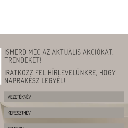
ISMERD MEG AZ AKTUÁLIS AKCIÓKAT,
TRENDEKET!
IRATKOZZ FEL HÍRLEVELÜNKRE, HOGY
NAPRAKÉSZ LEGYÉL!