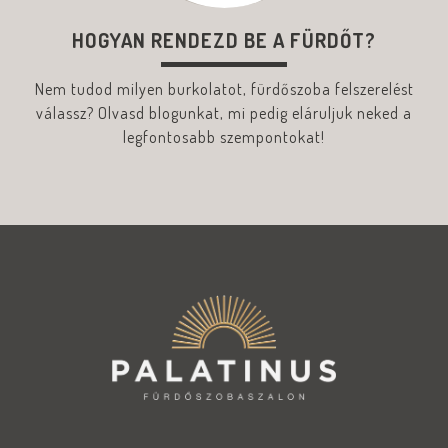
HOGYAN RENDEZD BE A FÜRDŐT?
Nem tudod milyen burkolatot, fürdőszoba felszerelést
válassz? Olvasd blogunkat, mi pedig eláruljuk neked a
legfontosabb szempontokat!