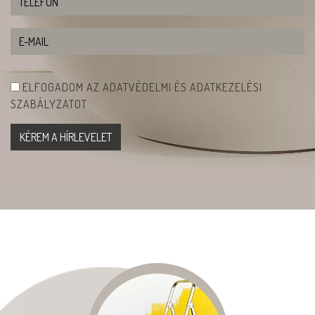
ELFOGADOM AZ ADATVÉDELMI ÉS ADATKEZELÉSI
SZABÁLYZATOT