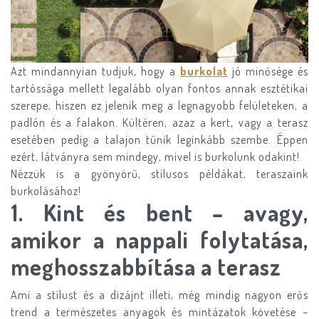
Azt mindannyian tudjuk, hogy a
burkolat
jó minősége és
tartóssága mellett legalább olyan fontos annak esztétikai
szerepe, hiszen ez jelenik meg a legnagyobb felületeken, a
padlón és a falakon. Kültéren, azaz a kert, vagy a terasz
esetében pedig a talajon tűnik leginkább szembe. Éppen
ezért, látványra sem mindegy, mivel is burkolunk odakint!
Nézzük is a gyönyörű, stílusos példákat, teraszaink
burkolásához!
1. Kint és bent – avagy,
amikor a nappali folytatása,
meghosszabbítása a terasz
Ami a stílust és a dizájnt illeti, még mindig nagyon erős
trend a természetes anyagok és mintázatok követése –