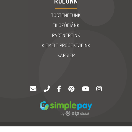
RÓLUNK
TÖRTÉNETÜNK
FILOZÓFIÁNK
PARTNEREINK
KIEMELT PROJEKTJEINK
KARRIER
© Copyright 2020 |
Palatinus '94 Kft
| Minden jog fenntartva