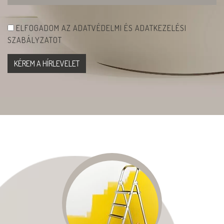
ELFOGADOM AZ ADATVÉDELMI ÉS ADATKEZELÉSI
SZABÁLYZATOT