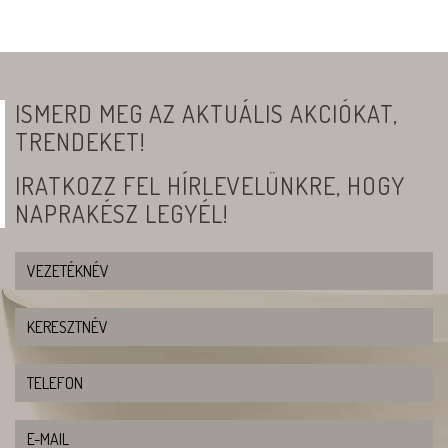
ISMERD MEG AZ AKTUÁLIS AKCIÓKAT,
TRENDEKET!
IRATKOZZ FEL HÍRLEVELÜNKRE, HOGY
NAPRAKÉSZ LEGYÉL!