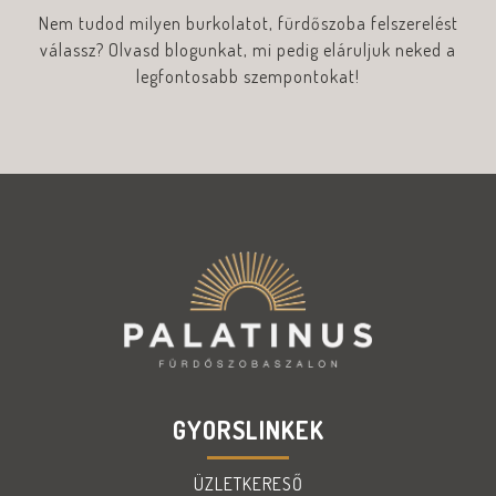
Nem tudod milyen burkolatot, fürdőszoba felszerelést
válassz? Olvasd blogunkat, mi pedig eláruljuk neked a
legfontosabb szempontokat!
GYORSLINKEK
ÜZLETKERESŐ