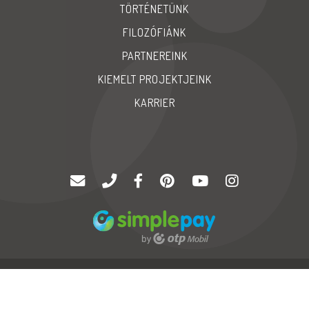
TÖRTÉNETÜNK
FILOZÓFIÁNK
PARTNEREINK
KIEMELT PROJEKTJEINK
KARRIER
© Copyright 2020 |
Palatinus '94 Kft
| Minden jog fenntartva
GYIK
Karrier
Impressum