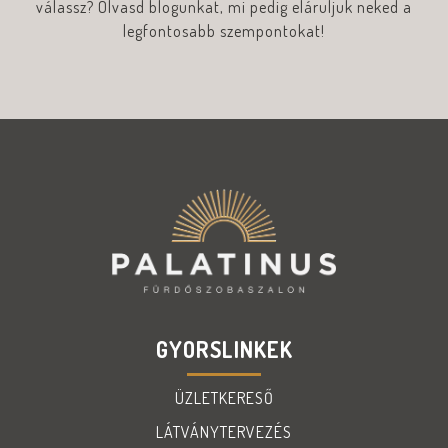
válassz? Olvasd blogunkat, mi pedig eláruljuk neked a
legfontosabb szempontokat!
GYORSLINKEK
ÜZLETKERESŐ
LÁTVÁNYTERVEZÉS