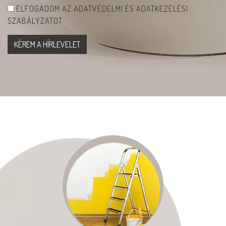
ELFOGADOM AZ ADATVÉDELMI ÉS ADATKEZELÉSI
SZABÁLYZATOT