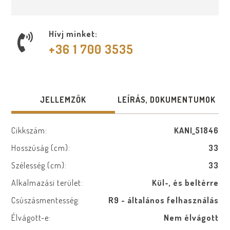
Hívj minket:
+36 1 700 3535
JELLEMZŐK
LEÍRÁS, DOKUMENTUMOK
Cikkszám:
KANI_51846
Hosszúság (cm):
33
Szélesség (cm):
33
Alkalmazási terület:
Kül-, és beltérre
Csúszásmentesség:
R9 - általános felhasználás
Élvágott-e:
Nem élvágott