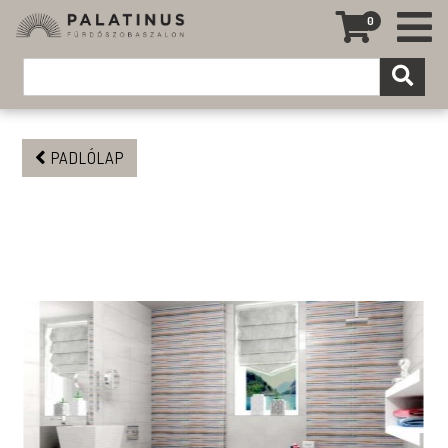
0
PADLÓLAP