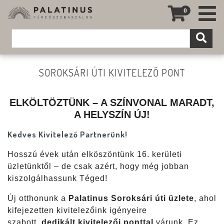
0
SOROKSÁRI ÚTI KIVITELEZŐ PONT
ELKÖLTÖZTÜNK – A SZÍNVONAL MARADT,
A HELYSZÍN ÚJ!
Kedves Kivitelező Partnerünk!
Hosszú évek után elköszöntünk 16. kerületi
üzletünktől – de csak azért, hogy még jobban
kiszolgálhassunk Téged!
Új otthonunk a
Palatinus Soroksári úti üzlete
, ahol
kifejezetten kivitelezőink igényeire
szabott,
dedikált kivitelezői ponttal
várunk. Ez