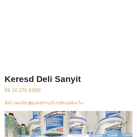
Keresd Deli Sanyit
06
30
270
8990
​deli.sandor@palatinusfurdoszoba.hu