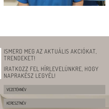
ISMERD MEG AZ AKTUÁLIS AKCIÓKAT,
TRENDEKET!
IRATKOZZ FEL HÍRLEVELÜNKRE, HOGY
NAPRAKÉSZ LEGYÉL!