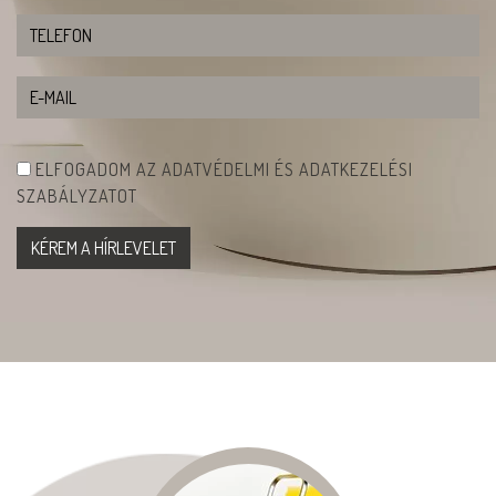
ELFOGADOM AZ ADATVÉDELMI ÉS ADATKEZELÉSI
SZABÁLYZATOT