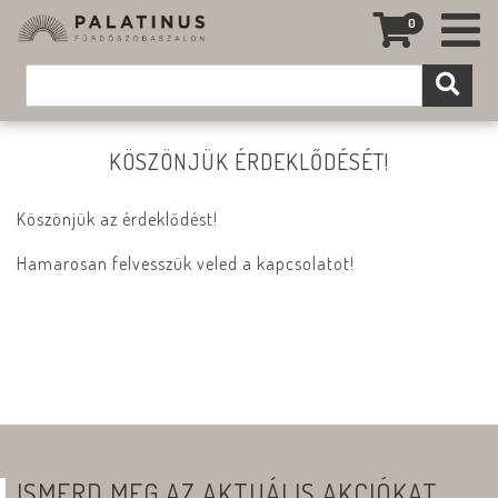
0
KÖSZÖNJÜK ÉRDEKLŐDÉSÉT!
Köszönjük az érdeklődést!
Hamarosan felvesszük veled a kapcsolatot!
ISMERD MEG AZ AKTUÁLIS AKCIÓKAT,