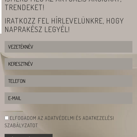
TRENDEKET!
IRATKOZZ FEL HÍRLEVELÜNKRE, HOGY
NAPRAKÉSZ LEGYÉL!
ELFOGADOM AZ ADATVÉDELMI ÉS ADATKEZELÉSI
SZABÁLYZATOT