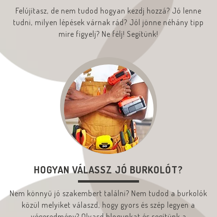
Felújítasz, de nem tudod hogyan kezdj hozzá? Jó lenne
tudni, milyen lépések várnak rád? Jól jönne néhány tipp
mire figyelj? Ne félj! Segítünk!
HOGYAN VÁLASSZ JÓ BURKOLÓT?
Nem könnyű jó szakembert találni? Nem tudod a burkolók
közül melyiket válaszd, hogy gyors és szép legyen a
végeredmény? Olvasd blogunkat és segítünk a