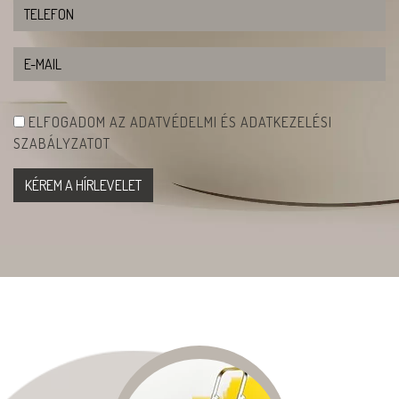
ELFOGADOM AZ ADATVÉDELMI ÉS ADATKEZELÉSI
SZABÁLYZATOT