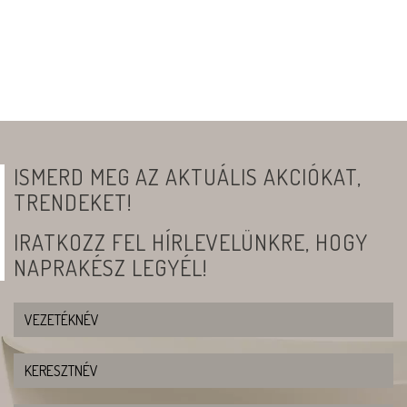
ISMERD MEG AZ AKTUÁLIS AKCIÓKAT,
TRENDEKET!
IRATKOZZ FEL HÍRLEVELÜNKRE, HOGY
NAPRAKÉSZ LEGYÉL!