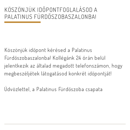
KÖSZÖNJÜK IDŐPONTFOGLALÁSOD A
PALATINUS FÜRDŐSZOBASZALONBA!
Köszönjük időpont kérésed a Palatinus
Fürdőszobaszalonba! Kollégánk 24 órán belül
jelentkezik az általad megadott telefonszámon, hogy
megbeszéljétek látogatásod konkrét időpontját!
Üdvözlettel, a Palatinus Fürdőszoba csapata