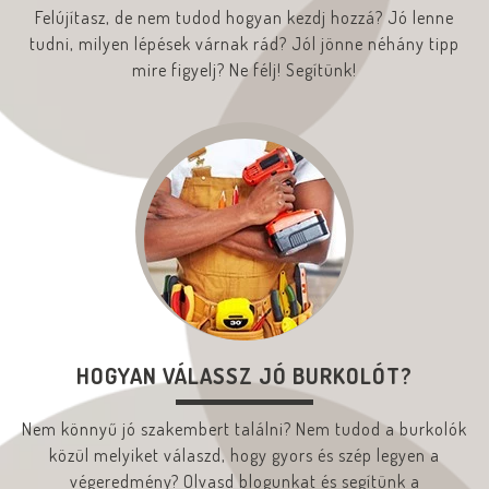
Felújítasz, de nem tudod hogyan kezdj hozzá? Jó lenne
tudni, milyen lépések várnak rád? Jól jönne néhány tipp
mire figyelj? Ne félj! Segítünk!
HOGYAN VÁLASSZ JÓ BURKOLÓT?
Nem könnyű jó szakembert találni? Nem tudod a burkolók
közül melyiket válaszd, hogy gyors és szép legyen a
végeredmény? Olvasd blogunkat és segítünk a