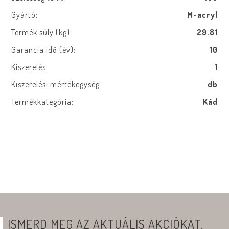
Gyártó:
M-acryl
Termék súly (kg):
29.81
Garancia idő (év):
10
Kiszerelés:
1
Kiszerelési mértékegység:
db
Termékkategória:
Kád
ISMERD MEG AZ AKTUÁLIS AKCIÓKAT,