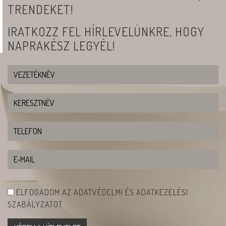
TRENDEKET!
IRATKOZZ FEL HÍRLEVELÜNKRE, HOGY
NAPRAKÉSZ LEGYÉL!
ELFOGADOM AZ ADATVÉDELMI ÉS ADATKEZELÉSI
SZABÁLYZATOT