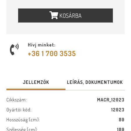
KOSÁRBA
Hívj minket:
+36 1 700 3535
JELLEMZŐK
LEÍRÁS, DOKUMENTUMOK
Cikkszám:
MACR_12023
Gyártói kód:
12023
Hosszúság (cm):
80
Szélesség (cm):
180