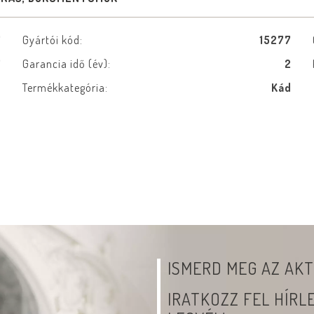
7
Gyártói kód:
15277
7
Garancia idő (év):
2
b
Termékkategória:
Kád
ISMERD MEG AZ AKT
IRATKOZZ FEL HÍR