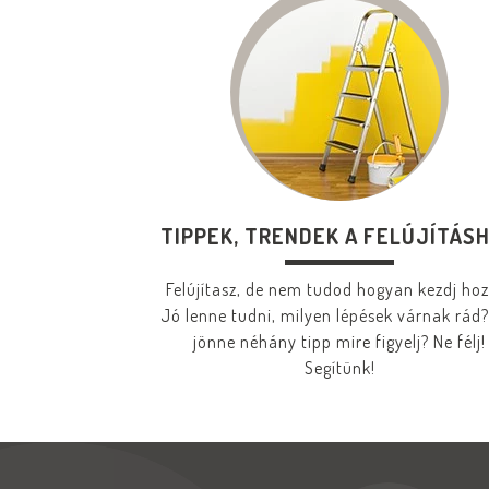
TIPPEK, TRENDEK A FELÚJÍTÁS
Felújítasz, de nem tudod hogyan kezdj ho
Jó lenne tudni, milyen lépések várnak rád?
jönne néhány tipp mire figyelj? Ne félj!
Segítünk!