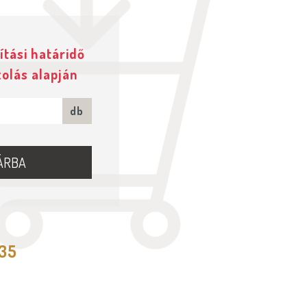
ítási határidő
zolás alapján
db
ÁRBA
535