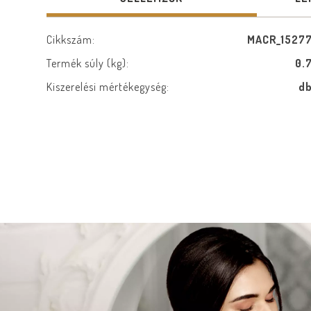
Cikkszám:
MACR_1527
Termék súly (kg):
0.
Kiszerelési mértékegység:
d