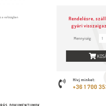
Rendelésre, száll
ás a valóságban
gyári visszaiga
Mennyiség:
KOS
Hívj minket:
+36 1 700 3
ÍRÁS, DOKUMENTUMOK