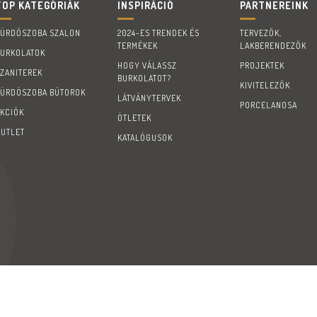
TOP KATEGÓRIÁK
INSPIRÁCIÓ
PARTNEREINK
FÜRDŐSZOBA SZALON
2024-ES TRENDEK ÉS
TERVEZŐK,
TERMÉKEK
LAKBERENDEZŐK
BURKOLATOK
HOGY VÁLASSZ
PROJEKTEK
SZANITEREK
BURKOLATOT?
KIVITELEZŐK
FÜRDÖSZOBA BÚTOROK
LÁTVÁNYTERVEK
PORCELANOSA
AKCIÓK
ÖTLETEK
OUTLET
KATALÓGUSOK