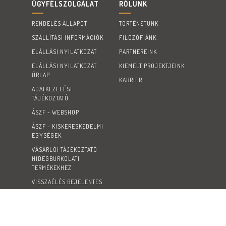
ÜGYFÉLSZOLGÁLAT
RÓLUNK
RENDELÉS ÁLLAPOT
TÖRTÉNETÜNK
SZÁLLÍTÁSI INFORMÁCIÓK
FILOZÓFIÁNK
ELÁLLÁSI NYILATKOZAT
PARTNEREINK
ELÁLLÁSI NYILATKOZAT
KIEMELT PROJEKTJEINK
ŰRLAP
KARRIER
ADATKEZELÉSI
TÁJÉKOZTATÓ
ÁSZF - WEBSHOP
ÁSZF - KISKERESKEDELMI
EGYSÉGEK
VÁSÁRLÓI TÁJÉKOZTATÓ
HIDEGBURKOLATI
TERMÉKEKHEZ
VISSZAÉLÉS BEJELENTES