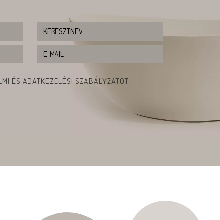
MI ÉS ADATKEZELÉSI SZABÁLYZATOT