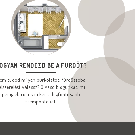
OGYAN RENDEZD BE A FÜRDŐT?
em tudod milyen burkolatot, fürdőszoba
elszerelést válassz? Olvasd blogunkat, mi
pedig eláruljuk neked a legfontosabb
szempontokat!