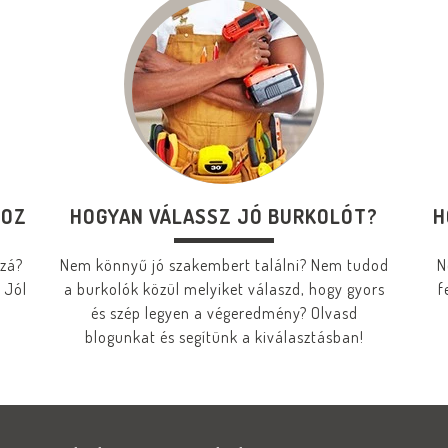
HOZ
HOGYAN VÁLASSZ JÓ BURKOLÓT?
H
zzá?
Nem könnyű jó szakembert találni? Nem tudod
N
 Jól
a burkolók közül melyiket válaszd, hogy gyors
f
és szép legyen a végeredmény? Olvasd
blogunkat és segítünk a kiválasztásban!