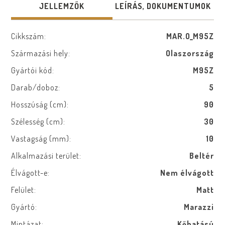
JELLEMZŐK
LEÍRÁS, DOKUMENTUMOK
Cikkszám:
MAR.O_M95Z
Származási hely:
Olaszország
Gyártói kód:
M95Z
Darab/doboz:
5
Hosszúság (cm):
90
Szélesség (cm):
30
Vastagság (mm):
10
Alkalmazási terület:
Beltér
Élvágott-e:
Nem élvágott
Felület:
Matt
Gyártó:
Marazzi
Mintázat:
Kőhatású