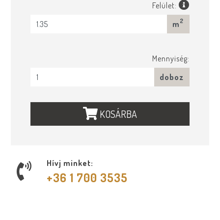
Felület:
2
m
Mennyiség:
doboz
KOSÁRBA
Hívj minket:
+36 1 700 3535