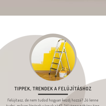
TIPPEK, TRENDEK A FELÚJÍTÁSHOZ
Felújítasz, de nem tudod hogyan kezdj hozzá? Jó lenne
tudni, milyen lépések várnak rád? Jól jönne néhány tipp