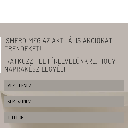
ISMERD MEG AZ AKTUÁLIS AKCIÓKAT,
TRENDEKET!
IRATKOZZ FEL HÍRLEVELÜNKRE, HOGY
NAPRAKÉSZ LEGYÉL!