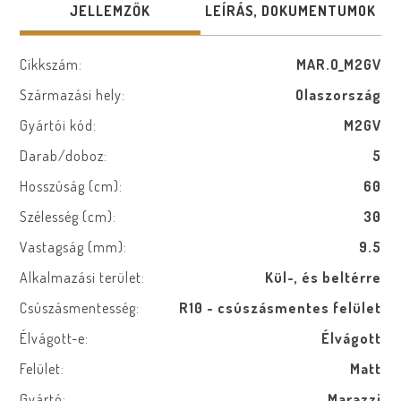
JELLEMZŐK
LEÍRÁS, DOKUMENTUMOK
Cikkszám:
MAR.O_M2GV
Származási hely:
Olaszország
Gyártói kód:
M2GV
Darab/doboz:
5
Hosszúság (cm):
60
Szélesség (cm):
30
Vastagság (mm):
9.5
Alkalmazási terület:
Kül-, és beltérre
Csúszásmentesség:
R10 - csúszásmentes felület
Élvágott-e:
Élvágott
Felület:
Matt
Gyártó:
Marazzi