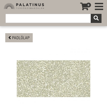
0
PADLÓLAP