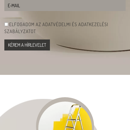
ELFOGADOM AZ ADATVÉDELMI ÉS ADATKEZELÉSI
SZABÁLYZATOT