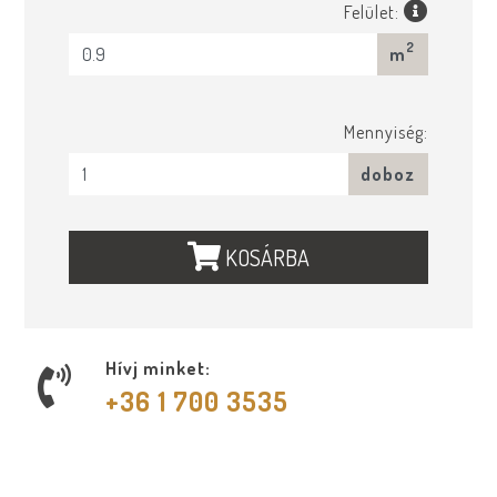
Felület:
2
m
Mennyiség:
doboz
KOSÁRBA
Hívj minket:
+36 1 700 3535