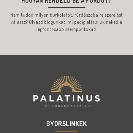
HOGYAN RENDEZD BE A FÜRDŐT?
Nem tudod milyen burkolatot, fürdőszoba felszerelést
válassz? Olvasd blogunkat, mi pedig eláruljuk neked a
legfontosabb szempontokat!
GYORSLINKEK