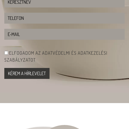
ELFOGADOM AZ ADATVÉDELMI ÉS ADATKEZELÉSI
SZABÁLYZATOT