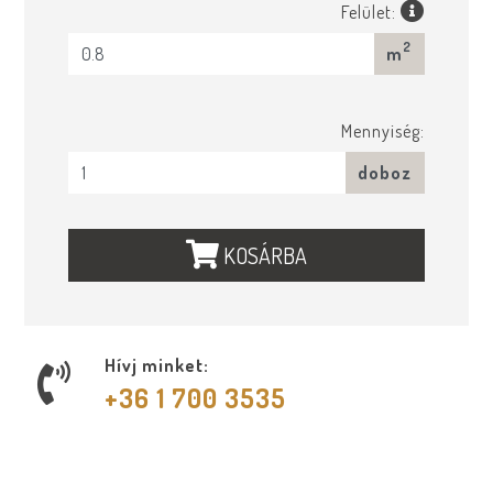
Felület:
2
m
Mennyiség:
doboz
KOSÁRBA
Hívj minket:
+36 1 700 3535