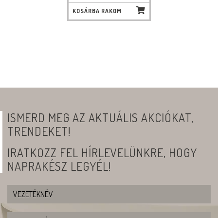
KOSÁRBA RAKOM
ISMERD MEG AZ AKTUÁLIS AKCIÓKAT,
TRENDEKET!
IRATKOZZ FEL HÍRLEVELÜNKRE, HOGY
NAPRAKÉSZ LEGYÉL!