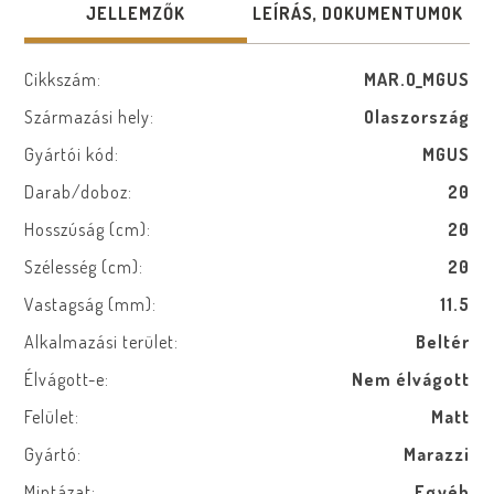
JELLEMZŐK
LEÍRÁS, DOKUMENTUMOK
Cikkszám:
MAR.O_MGUS
Származási hely:
Olaszország
Gyártói kód:
MGUS
Darab/doboz:
20
Hosszúság (cm):
20
Szélesség (cm):
20
Vastagság (mm):
11.5
Alkalmazási terület:
Beltér
Élvágott-e:
Nem élvágott
Felület:
Matt
Gyártó:
Marazzi
Mintázat:
Egyéb