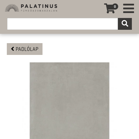
0
PADLÓLAP