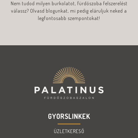
Nem tudod milyen burkolatot, fürdőszoba felszerelést
válassz? Olvasd blogunkat, mi pedig eláruljuk neked a
legfontosabb szempontokat!
GYORSLINKEK
ÜZLETKERESŐ