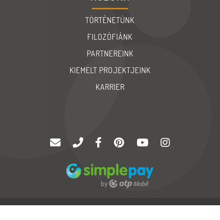
TÖRTÉNETÜNK
FILOZÓFIÁNK
PARTNEREINK
KIEMELT PROJEKTJEINK
KARRIER
© Copyright 2020 |
Palatinus '94 Kft
| Minden jog fenntartva