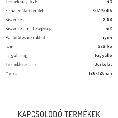
Termék súly (kg):
43
Felhasználási terület:
Fal/Padló
Kiszerelés:
2.88
Kiszerelési mértékegység:
m2
Padlófűtéshez rakható:
igen
Szín:
Szürke
Fagyállóság:
Fagyálló
Termékkategória:
Burkolat
Méret:
120x120 cm
KAPCSOLÓDÓ TERMÉKEK