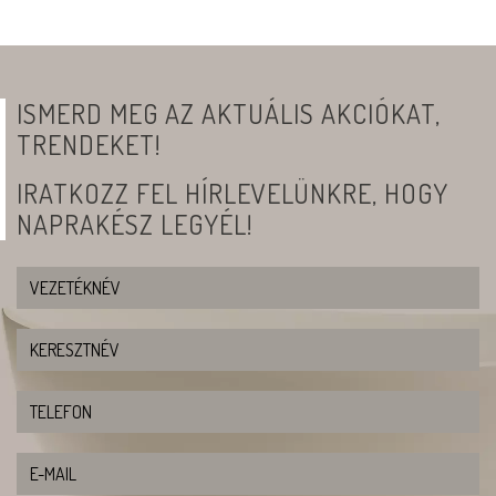
ISMERD MEG AZ AKTUÁLIS AKCIÓKAT,
TRENDEKET!
IRATKOZZ FEL HÍRLEVELÜNKRE, HOGY
NAPRAKÉSZ LEGYÉL!