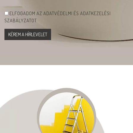
ELFOGADOM AZ ADATVÉDELMI ÉS ADATKEZELÉSI
SZABÁLYZATOT