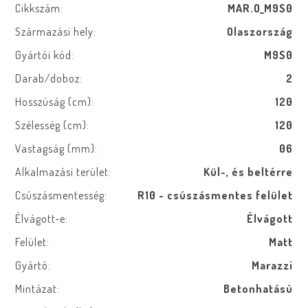
Cikkszám:
MAR.O_M9S0
Származási hely:
Olaszország
Gyártói kód:
M9S0
Darab/doboz:
2
Hosszúság (cm):
120
Szélesség (cm):
120
Vastagság (mm):
06
Alkalmazási terület:
Kül-, és beltérre
Csúszásmentesség:
R10 - csúszásmentes felület
Élvágott-e:
Élvágott
Felület:
Matt
Gyártó:
Marazzi
Mintázat:
Betonhatású