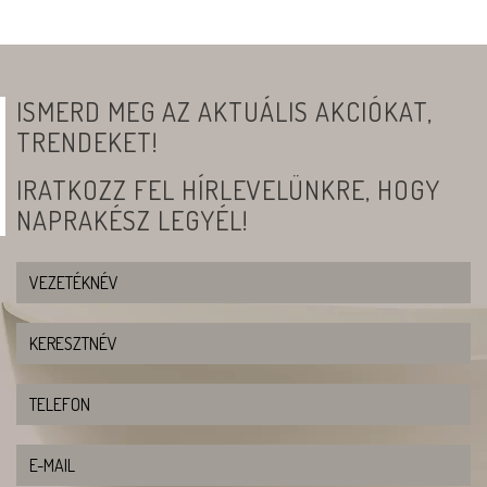
ISMERD MEG AZ AKTUÁLIS AKCIÓKAT,
TRENDEKET!
IRATKOZZ FEL HÍRLEVELÜNKRE, HOGY
NAPRAKÉSZ LEGYÉL!