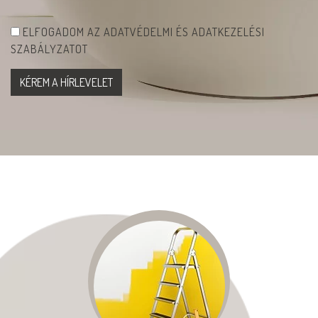
ELFOGADOM AZ ADATVÉDELMI ÉS ADATKEZELÉSI
SZABÁLYZATOT