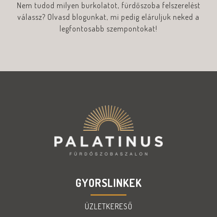
Nem tudod milyen burkolatot, fürdőszoba felszerelést
válassz? Olvasd blogunkat, mi pedig eláruljuk neked a
legfontosabb szempontokat!
GYORSLINKEK
ÜZLETKERESŐ