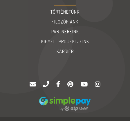
TÖRTÉNETÜNK
FILOZÓFIÁNK
PARTNEREINK
KIEMELT PROJEKTJEINK
KARRIER
© Copyright 2020 |
Palatinus '94 Kft
| Minden jog fenntartva