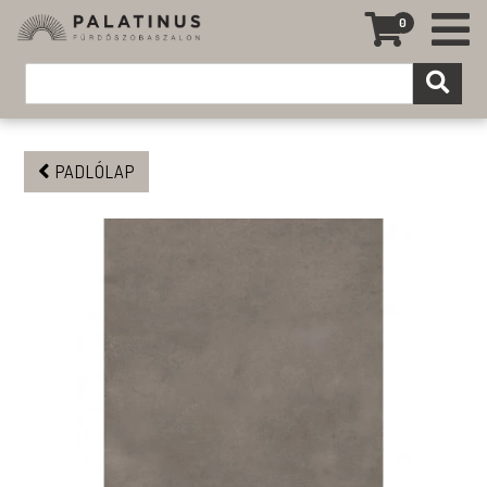
0
PADLÓLAP