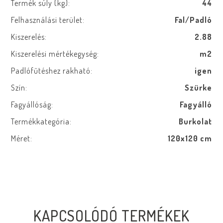
Termék súly (kg):
44
Felhasználási terület:
Fal/Padló
Kiszerelés:
2.88
Kiszerelési mértékegység:
m2
Padlófűtéshez rakható:
igen
Szín:
Szürke
Fagyállóság:
Fagyálló
Termékkategória:
Burkolat
Méret:
120x120 cm
KAPCSOLÓDÓ TERMÉKEK