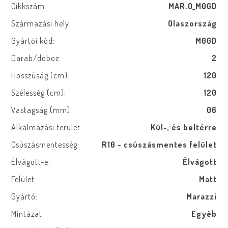
Cikkszám:
MAR.O_M0GD
Származási hely:
Olaszország
Gyártói kód:
M0GD
Darab/doboz:
2
Hosszúság (cm):
120
Szélesség (cm):
120
Vastagság (mm):
06
Alkalmazási terület:
Kül-, és beltérre
Csúszásmentesség:
R10 - csúszásmentes felület
Élvágott-e:
Élvágott
Felület:
Matt
Gyártó:
Marazzi
Mintázat:
Egyéb