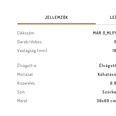
JELLEMZŐK
LE
Cikkszám:
MAR.O_MLP
Darab/doboz:
Vastagság (mm):
1
Élvágott-e:
Élvágot
Mintázat:
Kőhatás
Kiszerelés:
0.
Szín:
Szürk
Méret:
30x60 c