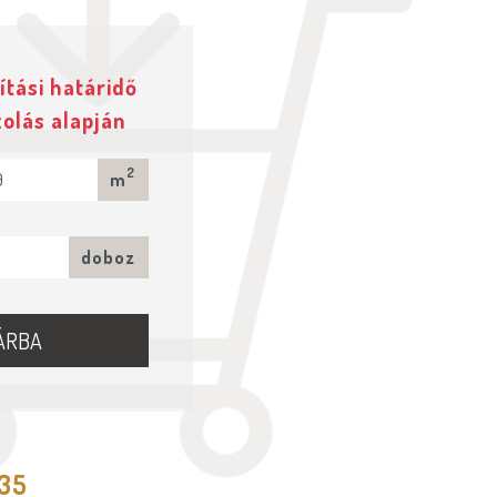
ítási határidő
zolás alapján
2
m
doboz
ÁRBA
535