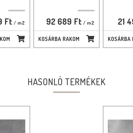
9 Ft
92 689 Ft
21 4
/ m2
/ m2
AKOM
KOSÁRBA RAKOM
KOSÁRBA
HASONLÓ TERMÉKEK