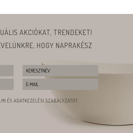
UÁLIS AKCIÓKAT, TRENDEKET!
LEVELÜNKRE, HOGY NAPRAKÉSZ
MI ÉS ADATKEZELÉSI SZABÁLYZATOT