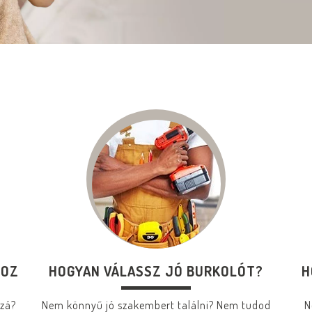
HOZ
HOGYAN VÁLASSZ JÓ BURKOLÓT?
H
zzá?
Nem könnyű jó szakembert találni? Nem tudod
N