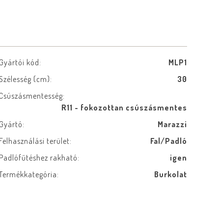
Gyártói kód:
MLP1
Szélesség (cm):
30
Csúszásmentesség:
R11 - fokozottan csúszásmentes
Gyártó:
Marazzi
Felhasználási terület:
Fal/Padló
Padlófűtéshez rakható:
igen
Termékkategória:
Burkolat