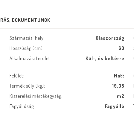
ÍRÁS, DOKUMENTUMOK
1
Származási hely:
Olaszország
5
Hosszúság (cm):
60
0
Alkalmazási terület:
Kül-, és beltérre
t
Felület:
Matt
ú
Termék súly (kg):
19.35
9
Kiszerelési mértékegység:
m2
e
Fagyállóság:
Fagyálló
m