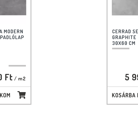
IA MODERN
CERRAD S
 PADLÓLAP
GRAPHITE
30X60 CM
0 Ft
5 9
/ m2
AKOM
KOSÁRBA