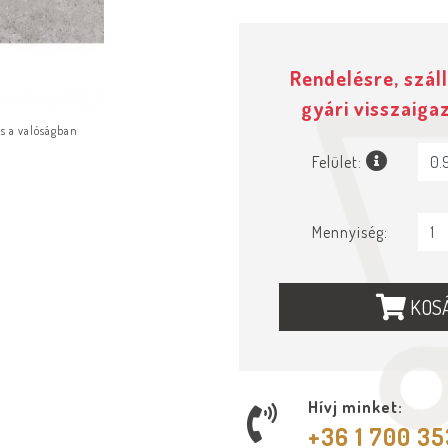
Rendelésre, száll
gyári visszaiga
ás a valóságban
Felület:
Mennyiség:
KOS
Hívj minket:
+36 1 700 3