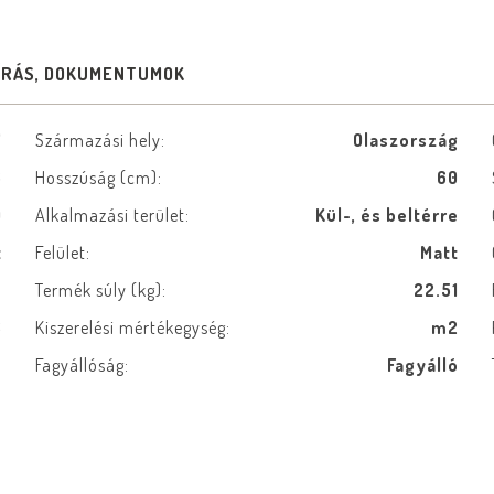
ÍRÁS, DOKUMENTUMOK
7
Származási hely:
Olaszország
6
Hosszúság (cm):
60
0
Alkalmazási terület:
Kül-, és beltérre
t
Felület:
Matt
ú
Termék súly (kg):
22.51
8
Kiszerelési mértékegység:
m2
e
Fagyállóság:
Fagyálló
m