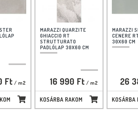
ASTER
MARAZZI QUARZITE
MARAZZI S
LÓLAP
GHIACCIO RT
CENERE R
STRUTTURATO
30X60 CM
PADLÓLAP 30X60 CM
0 Ft
16 990 Ft
26 3
/ m2
/ m2
AKOM
KOSÁRBA RAKOM
KOSÁRBA