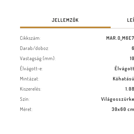
JELLEMZŐK
LE
Cikkszám:
MAR.O_M6E
Darab/doboz:
Vastagság (mm):
1
Élvágott-e:
Élvágot
Mintázat:
Kőhatás
Kiszerelés:
1.0
Szín:
Világosszürk
Méret:
30x60 c