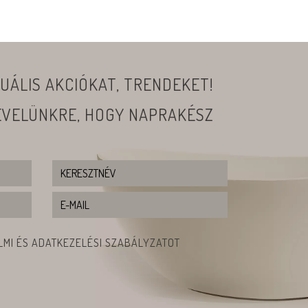
UÁLIS AKCIÓKAT, TRENDEKET!
LEVELÜNKRE, HOGY NAPRAKÉSZ
MI ÉS ADATKEZELÉSI SZABÁLYZATOT