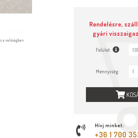
Rendelésre, száll
gyári visszaiga
ás a valóságban
Felület:
Mennyiség:
KOS
Hívj minket:
+36 1 700 3