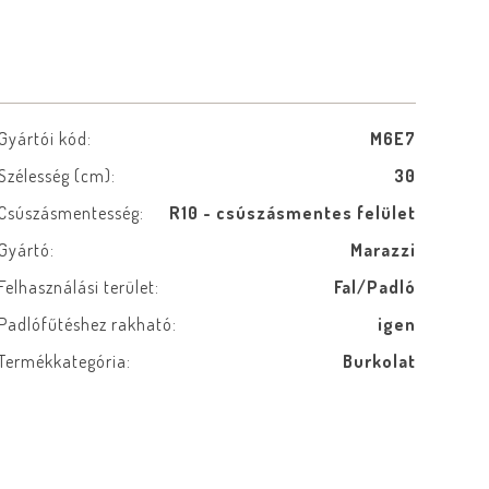
Gyártói kód:
M6E7
Szélesség (cm):
30
Csúszásmentesség:
R10 - csúszásmentes felület
Gyártó:
Marazzi
Felhasználási terület:
Fal/Padló
Padlófűtéshez rakható:
igen
Termékkategória:
Burkolat