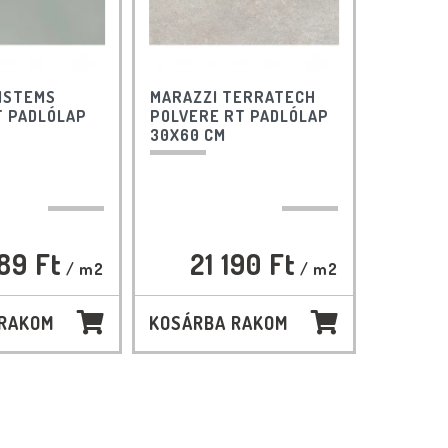
ISTEMS
MARAZZI TERRATECH
T PADLÓLAP
POLVERE RT PADLÓLAP
30X60 CM
89 Ft
21 190 Ft
/ m2
/ m2
 RAKOM
KOSÁRBA RAKOM