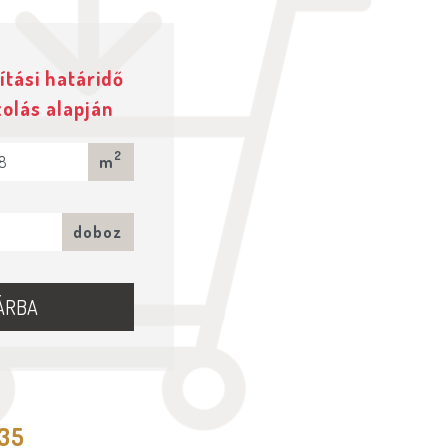
ítási határidő
zolás alapján
2
m
doboz
ÁRBA
535