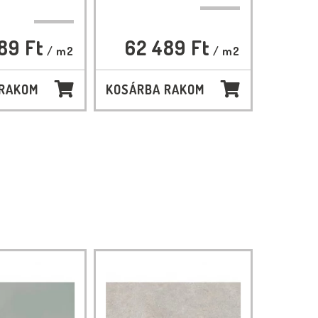
289 Ft
62 489 Ft
/ m2
/ m2
 RAKOM
KOSÁRBA RAKOM