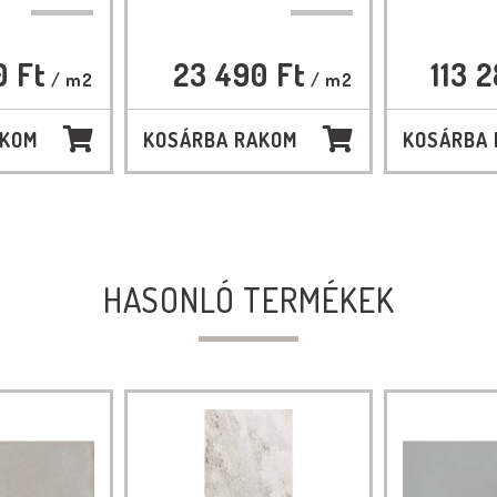
0 Ft
23 490 Ft
113 
/ m2
/ m2
AKOM
KOSÁRBA RAKOM
KOSÁRBA
HASONLÓ TERMÉKEK