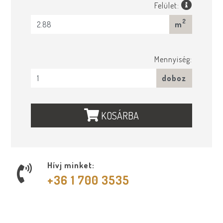
Felület:
2
m
Mennyiség:
doboz
KOSÁRBA
Hívj minket:
+36 1 700 3535