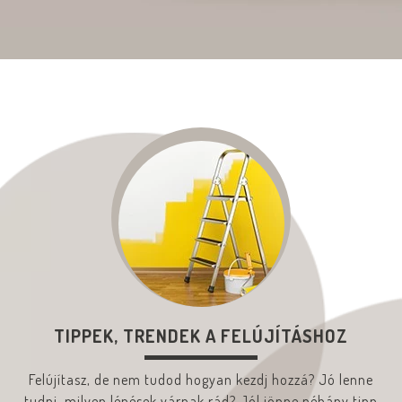
TIPPEK, TRENDEK A FELÚJÍTÁSHOZ
Felújítasz, de nem tudod hogyan kezdj hozzá? Jó lenne
tudni, milyen lépések várnak rád? Jól jönne néhány tipp