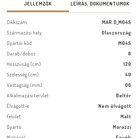
JELLEMZŐK
LEÍRÁS, DOKUMENTUMOK
Cikkszám:
MAR.O_M04S
Származási hely:
Olaszország
Gyártói kód:
M04S
Darab/doboz:
6
Hosszúság (cm):
120
Szélesség (cm):
40
Vastagság (mm):
06
Alkalmazási terület:
Beltér
Élvágott-e:
Nem élvágott
Felület:
Matt
Gyártó:
Marazzi
Mintázat:
Egyéb