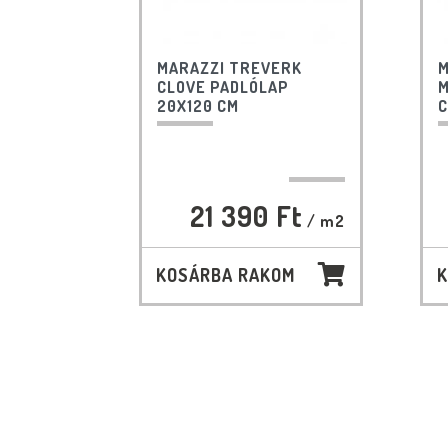
MARAZZI TREVERK
M
CLOVE PADLÓLAP
M
20X120 CM
21 390 Ft
/ m2
KOSÁRBA RAKOM
K