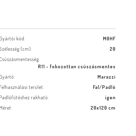
Gyártói kód:
M0HF
Szélesség (cm):
20
Csúszásmentesség:
R11 - fokozottan csúszásmentes
Gyártó:
Marazzi
Felhasználási terület:
Fal/Padló
Padlófűtéshez rakható:
igen
Méret:
20x120 cm