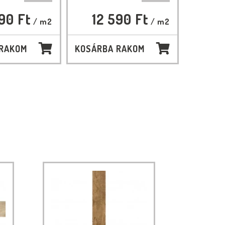
90 Ft
12 590 Ft
/ m2
/ m2
 RAKOM
KOSÁRBA RAKOM