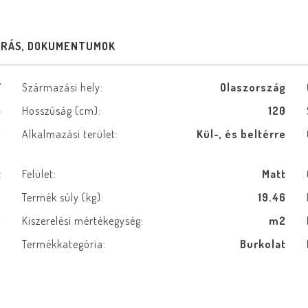
ÍRÁS, DOKUMENTUMOK
F
Származási hely:
Olaszország
4
Hosszúság (cm):
120
5
Alkalmazási terület:
Kül-, és beltérre
t
Felület:
Matt
ú
Termék súly (kg):
19.46
6
Kiszerelési mértékegység:
m2
ó
Termékkategória:
Burkolat