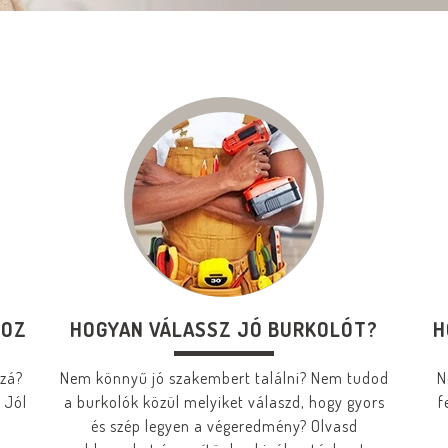
HOZ
HOGYAN VÁLASSZ JÓ BURKOLÓT?
H
zzá?
Nem könnyű jó szakembert találni? Nem tudod
N
 Jól
a burkolók közül melyiket válaszd, hogy gyors
f
és szép legyen a végeredmény? Olvasd