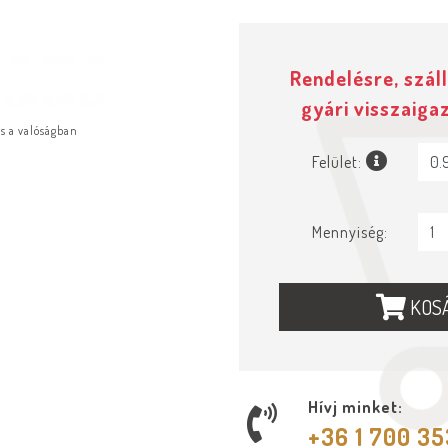
Rendelésre, száll
gyári visszaiga
ás a valóságban
Felület:
Mennyiség:
KOS
Hívj minket:
+36 1 700 3