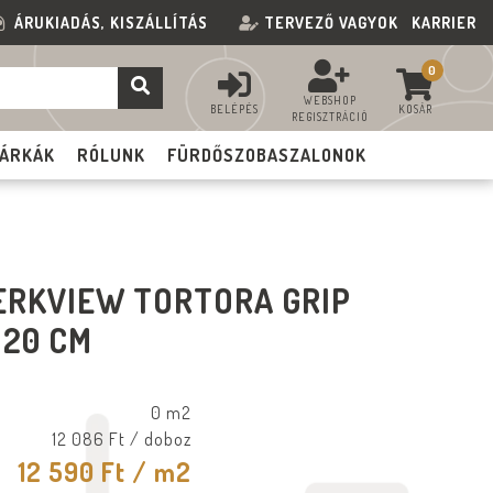
ÁRUKIADÁS, KISZÁLLÍTÁS
TERVEZŐ VAGYOK
KARRIER
0
WEBSHOP
BELÉPÉS
KOSÁR
REGISZTRÁCIÓ
ÁRKÁK
RÓLUNK
FÜRDŐSZOBASZALONOK
ERKVIEW TORTORA GRIP
120 CM
0 m2
12 086 Ft
/ doboz
12 590 Ft
/ m2