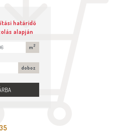
ítási határidő
zolás alapján
2
m
doboz
ÁRBA
535