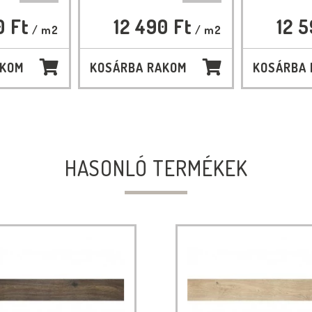
0 Ft
12 490 Ft
12 5
/ m2
/ m2
AKOM
KOSÁRBA RAKOM
KOSÁRBA
HASONLÓ TERMÉKEK