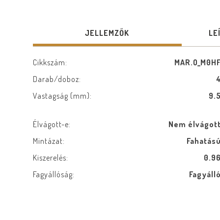
JELLEMZŐK
LE
Cikkszám:
MAR.O_M0H
Darab/doboz:
Vastagság (mm):
9.
Élvágott-e:
Nem élvágot
Mintázat:
Fahatás
Kiszerelés:
0.9
Fagyállóság:
Fagyáll