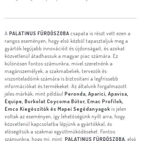
A
PALATINUS FÜRDŐSZOBA
csapata is részt vett ezen a
rangos eseményen, hogy első kézből tapasztaljuk meg a
gyártók legújabb innovációit és újdonságait, és azokat
közvetlenül átadhassuk a magyar piac számára. Ez
különösen fontos számunkra, mivel szeretnénk a
magánszemélyek, a szakmabeliek, tervezők és
viszonteladóink számára is biztosítani a legfrissebb
információkat és termékeket. Az általunk forgalmazott
jeles márkák, mint például
Peronda, Aparici, Apavisa,
Equipe, Burkolat Coycoma Bútor, Emac Profilok,
Emco Kiegészítők és Mapei Segédanyagok
is jelen
voltak az eseményen, így lehetőségünk nyílt arra, hogy
közvetlenül kapcsolatba lépjünk a gyártókkal, és
elősegítsük a szakmai együttműködéseket. Fontos
számunkra, hogy mi, mint
PALATINUS FÜRDŐSZOBA
, első