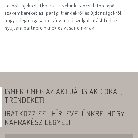
kézből tájékoztathassuk a velünk kapcsolatba lépő
szakembereket az iparági trendekről és újdonságokról,
hogy a legmagasabb színvonalú szolgáltatást tudjuk
nyújtani partnereinknek és vásárlóinknak.
ISMERD MEG AZ AKTUÁLIS AKCIÓKAT,
TRENDEKET!
IRATKOZZ FEL HÍRLEVELÜNKRE, HOGY
NAPRAKÉSZ LEGYÉL!