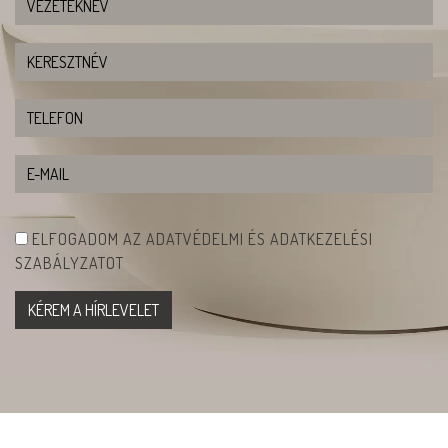
ELFOGADOM AZ ADATVÉDELMI ÉS ADATKEZELÉSI
SZABÁLYZATOT